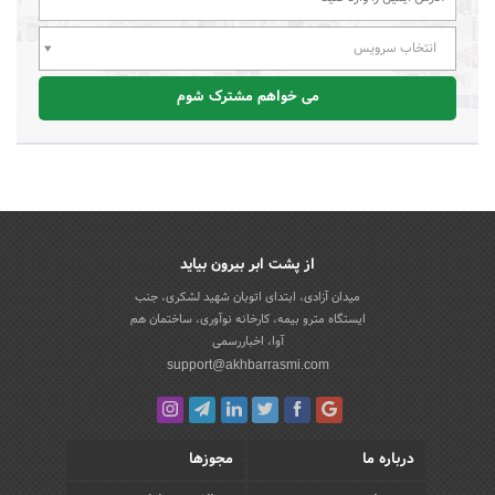
انتخاب سرویس
می خواهم مشترک شوم
از پشت ابر بیرون بیاید
میدان آزادی، ابتدای اتوبان شهید لشکری، جنب
ایستگاه مترو بیمه، کارخانه نوآوری، ساختمان هم
آوا، اخباررسمی
support@akhbarrasmi.com
درباره ما
مجوزها