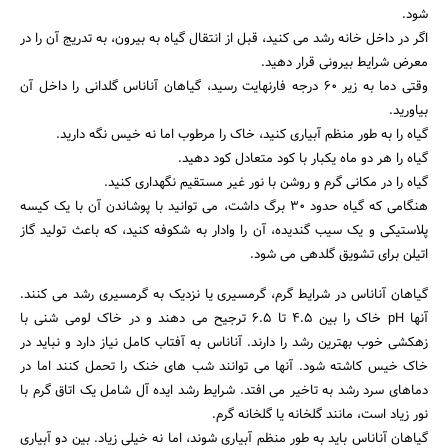
شود.
اگر در داخل خانه رشد می کنید، قبل از انتقال گیاه به بیرون، به تدریج آن را در
معرض شرایط بیرونی قرار دهید.
جستجو
وقتی دما به زیر 60 درجه فارنهایت رسید، گیاهان آناناس گلدانی را داخل آن
بیاورید.
گیاه را به طور منظم آبیاری کنید، خاک را مرطوب اما نه خیس نگه دارید.
گیاه را هر دو ماه یکبار با کود متعادل کود دهید.
گیاه را در مکانی گرم و روشن با نور غیر مستقیم نگهداری کنید.
هنگامی که گیاه حدود 30 برگ داشت، می توانید با پوشاندن آن با یک کیسه
پلاستیکی و یک سیب گندیده، آن را وادار به شکوفه کنید، که باعث تولید گاز
اتیلن برای تشویق گلدهی می شود.
گیاهان آناناس در شرایط گرم، گرمسیری یا نزدیک به گرمسیری رشد می کنند.
آنها pH خاک را بین 4.5 تا 6.5 ترجیح می دهند و در خاک لومی شنی با
زهکشی خوب بهترین رشد را دارند. آناناس به آفتاب کامل نیاز دارد و نباید در
خاک خیس کاشته شود. آنها می توانند شب های خنک را تحمل کنند اما در
دماهای سرد رشد به تاخیر می افتد. شرایط رشد ایده آل شامل یک اتاق گرم با
نور زیاد است، مانند گلخانه یا گلخانه گرم.
گیاهان آناناس باید به طور منظم آبیاری شوند، اما نه خیلی زیاد. بین دو آبیاری