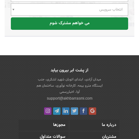
انتخاب سرویس
می خواهم مشترک شوم
از پشت ابر بیرون بیاید
میدان آزادی، ابتدای اتوبان شهید لشکری، جنب
ایستگاه مترو بیمه، کارخانه نوآوری، ساختمان هم
آوا، اخباررسمی
support@akhbarrasmi.com
درباره ما
مجوزها
مشتریان
سوالات متداول