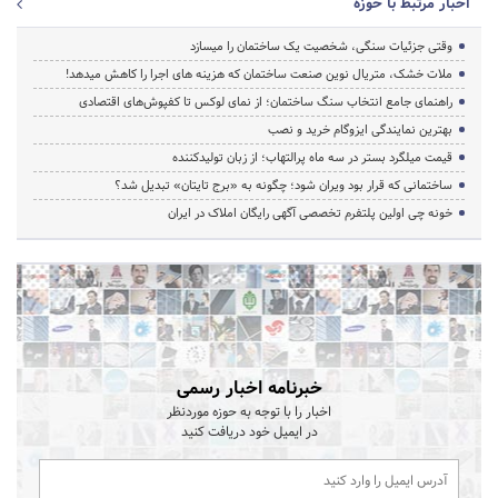
اخبار مرتبط با حوزه
وقتی جزئیات سنگی، شخصیت یک ساختمان را میسازد
ملات خشک، متریال نوین صنعت ساختمان که هزینه‌ های اجرا را کاهش میدهد!
راهنمای جامع انتخاب سنگ ساختمان؛ از نمای لوکس تا کفپوش‌های اقتصادی
بهترین نمایندگی ایزوگام خرید و نصب
قیمت میلگرد بستر در سه ماه پرالتهاب؛ از زبان تولیدکننده
ساختمانی که قرار بود ویران شود؛ چگونه به «برج تایتان» تبدیل شد؟
خونه چی اولین پلتفرم تخصصی آگهی رایگان املاک در ایران
خبرنامه اخبار رسمی
اخبار را با توجه به حوزه موردنظر
در ایمیل خود دریافت کنید