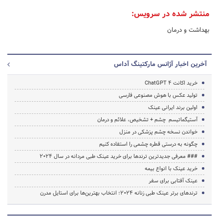
منتشر شده در سرویس:
بهداشت و درمان
آخرین اخبار آژانس مارکتینگ آداس
خرید اکانت ChatGPT 4
تولید عکس با هوش مصنوعی فارسی
اولین برند ایرانی عینک
آستیگماتیسم چشم + تشخیص، علائم و درمان
خواندن نسخه چشم پزشکی در منزل
چگونه به درستی قطره چشمی را استفاده کنیم
### معرفی جدیدترین ترندها برای خرید عینک طبی مردانه در سال 2024
خرید عینک با انواع بیمه
عینک آفتابی برای سفر
ترندهای برتر عینک طبی زنانه 2024؛ انتخاب بهترین‌ها برای استایل مدرن