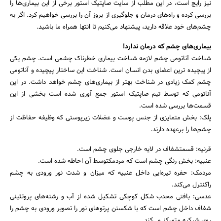
نیز رایج است، در این مطلب از سایت صاپتیک استور برخی از این بیماری‌ها را
بررسی کرده و راه‌های درمان و جلوگیری از بروز آن را بررسی خواهیم کرد. اگر به
چشم‌های خود علاقه دارید، پیشنهاد می‌کنیم تا انتها همراه ما باشید.
بیماری‌های چشم که درمان ندارد!
شناخت آناتومی چشم لازمه شناخت بیماری خطرناک چشمی است. چشم یکی
از پیچیده ترین اعضای بدن انسان است. شناخت این ساختار پیچیده و آناتومی
چشم کمک زیادی در شناخت بهتر از بیماری‌های چشم خواهد داشت. در این
آناتومی که توسط تیم صاپتیک استور جمع آوری شده است بخشی از این
قسمت‌ها بررسی شده است.
پلک: بخش متمایزی از جنس پوست و عضلات زیرپوستی که وظیفه حفاظت از
چشم‌ها را برعهده دارند.
قرنیه: قسمتشفاف در لایه خارجی جلوی چشم است.
عنبیه: بخش رنگی چشم است که مردمکتوسط آن احاطه شده است.
مردمک: حفره تیره‌ایی داخل عنبیه که میزان و شدت نور ورودی به چشم
راکنترل می‌کند.
عدسی: بافتی محدب شکل کوچکی تشکیل شده از آب و رشته‌های پروتئینی
شفاف داخل چشم است که با شکستن پرتوهای نور را تصویر ورودی به چشم را
روی شبکیه متمرکز می‌کند.