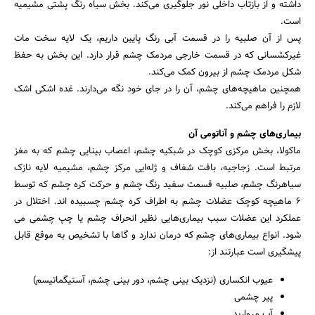
داشته و از بازتاب داخلی نور جلوگیری می‌کند. بخش سیاه رنگ پشتی مشیمیه
است.
پس از آن صلبیه را در قسمت آبی رنگ پایین داریم، یک لایه سخت مات
غیرکشسانی که در قسمت خارجی مردمک چشم قرار دارد. این بخش به حفظ
شکل مردمک چشم از بیرون کمک می‌کند.
همچنین ماهیچه‌های چشم، آن را در جای خود نگه می‌دارند. غده اشکی اشک
لازم را فراهم می‌کند.
بیماری‌های چشم و آناتومی آن
ماکولا، بخش مرکزی کوچک در شبکیه چشم، اعصاب بینایی چشم که به مغز
مرتبط است. زجاجیه، بافت شفاف و ژله‌­ایی مرکز چشم، مشیمیه لایه نازک
سیاه­رنگ چشم، صلبیه قسمت سفید رنگ چشم و حرکت کره چشم که توسط
۶ ماهیچه کوچک عضلات چشم به اطراف کره چشم چسبیده اند. اختلال در
عملکرد این عضلات سبب بیماری‌هایی نظیر انحراف چشم یا چپ چشمی می
شود. انواع بیماری‌های چشم که درمان ندارد و گاها با تشخیص به موقع قابل
پیشگیری است عبارتند از:
عیوب انکساری (نزدیک بینی چشم، دور بینی چشم، آستیگماتیسم)
پیر چشمی
آب مروارید