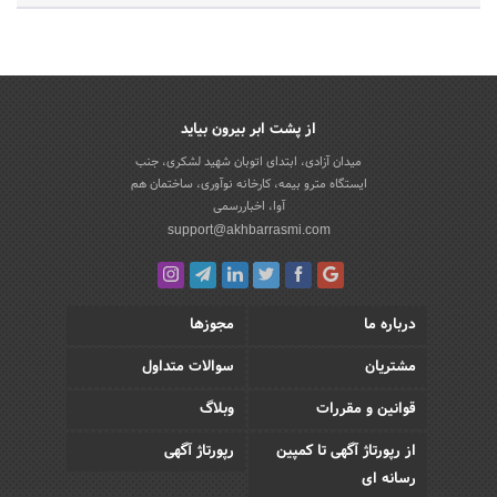
از پشت ابر بیرون بیاید
میدان آزادی، ابتدای اتوبان شهید لشکری، جنب
ایستگاه مترو بیمه، کارخانه نوآوری، ساختمان هم
آوا، اخباررسمی
support@akhbarrasmi.com
درباره ما
مجوزها
مشتریان
سوالات متداول
قوانین و مقررات
وبلاگ
از رپورتاژ آگهی تا کمپین
رپورتاژ آگهی
رسانه ای