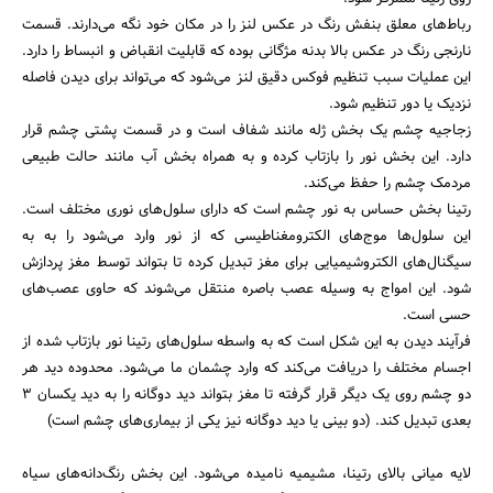
رباط‌های معلق بنفش رنگ در عکس لنز را در مکان خود نگه می‌دارند. قسمت
نارنجی رنگ در عکس بالا بدنه مژگانی بوده که قابلیت انقباض و انبساط را دارد.
این عملیات سبب تنظیم فوکس دقیق لنز می‌شود که می‌تواند برای دیدن فاصله
نزدیک یا دور تنظیم شود.
زجاجیه چشم یک بخش ژله مانند شفاف است و در قسمت پشتی چشم قرار
دارد. این بخش نور را بازتاب کرده و به همراه بخش آب مانند حالت طبیعی
مردمک چشم را حفظ می‌کند.
رتینا بخش حساس به نور چشم است که دارای سلول‌های نوری مختلف است.
این سلول‌ها موج‌های الکترومغناطیسی که از نور وارد می‌شود را به به
سیگنال‌های الکتروشیمیایی برای مغز تبدیل کرده تا بتواند توسط مغز پردازش
شود. این امواج به وسیله عصب باصره منتقل می‌شوند که حاوی عصب‌های
حسی است.
فرآیند دیدن به این شکل است که به واسطه سلول‌های رتینا نور بازتاب شده از
اجسام مختلف را دریافت می‌کند که وارد چشمان ما می‌شود. محدوده دید هر
دو چشم روی یک دیگر قرار گرفته تا مغز بتواند دید دوگانه را به دید یکسان ۳
بعدی تبدیل کند. (دو بینی یا دید دوگانه نیز یکی از بیماری‌های چشم است)
لایه میانی بالای رتینا، مشیمیه نامیده می‌شود. این بخش رنگ‌دانه‌های سیاه