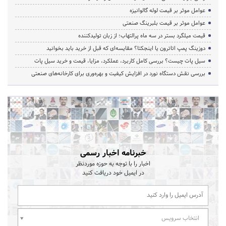
عوامل موثر بر قیمت لوله گالوانیزه
عوامل موثر بر قیمت بلبرینگ صنعتی
قیمت میلگرد بستر در سه ماه پرالتهاب؛ از زبان تولیدکننده
دوزینگ پمپ اتاترون یا اینجکتا؟ مقایسه‌ای که قبل از خرید باید بخوانید
سیل پات چیست؟ بررسی کامل کاربرد، عملکرد، مزایا، قیمت و خرید سیل پات
بررسی نقش دستگاه نورد در افزایش کیفیت و بهره‌وری برای کارخانه‌های صنعتی
خبرنامه اخبار رسمی
اخبار را با توجه به حوزه موردنظر
در ایمیل خود دریافت کنید
انتخاب سرویس