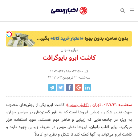
بازگشت
بازگشت
بازگشت
بازگشت
بازگشت
بازگشت
بازگشت
اخبار
رسمی
صفحه نخست پایگاه خبری
صفحه نخست ورزش
صفحه نخست رویداد
صفحه نخست فرهنگی
صفحه نخست اقتصادی
صفحه نخست اجتماعی
صفحه نخست سبک زندگی
-
اقتصادی
رسانه‌ها
تجارت و بازار
علم و آموزش
تازه‌های ورزش
حراج و تخفیف
سلامت و زیبایی
اخبار
اجتماعی
نشریات و کتاب
بهداشت و درمان
مکان‌های ورزشی
کارآفرینی و استارتاپ
روانشناسی و موفقیت
جشنواره، نمایشگاه و هما
برای بانوان
تایید
کاشت ابرو بایوگرافت
شده
فرهنگی
مد و لباس
سینما و تئاتر
شهر و جامعه
تجهیزات ورزشی
مسابقه و فراخوان
نفت، انرژی و صنایع وابسته
شرکت‌ها،
کد: 140301197880022560
ورزش
موسیقی
باشگاه‌ها
حقوقی و قانون
سرگرمی و تفریح
تجارت الکترونیک و فناوری 
سه‌شنبه 21 فروردین 03، 21:12
سازمان‌ها
سبک زندگی
صنعت و تولید
هنرهای تجسمی
دکوراسیون و منزل
گردشگری و میراث فرهنگی
و
روابط
رویداد
صنایع دستی
محیط زیست
کسب و کار و خرده فروشی
سه‌شنبه 03/1/21
،
تهران
,
(اخبار رسمی)
:
کاشت ابرو یکی از روش‌های محبوب
جهت تغییر شکل و زیبایی ابروها است که به طور گسترده‌ای در سراسر جهان،
عمومی‌ها
تبلیغات و روابط عمومی
صنایع غذایی و کشاورزی
به ویژه در جامعه‌هایی که زیبایی و ظاهر مهم هستند، مورد استفاده قرار
می‌گیرد. برای اغلب بانوان، ابروها نقش مهمی در تعریف زیبایی چهره دارند و
کار و استخدام
کاشت ابرو می‌تواند به آنها کمک کند تا شکل و نظریه‌ای کاملاً