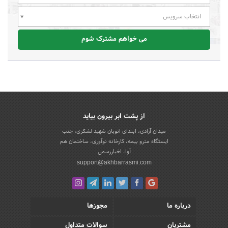
انتخاب سرویس
می خواهم مشترک شوم
از پشت ابر بیرون بیاید
میدان آزادی، ابتدای اتوبان شهید لشکری، جنب
ایستگاه مترو بیمه، کارخانه نوآوری، ساختمان هم
آوا، اخباررسمی
support@akhbarrasmi.com
درباره ما
مجوزها
مشتریان
سوالات متداول