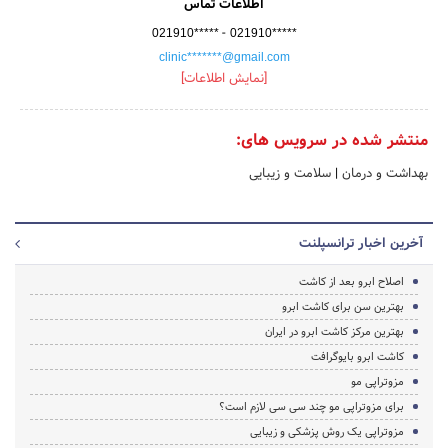
اطلاعات تماس
-
021910*****
021910*****
clinic*******@gmail.com
[نمایش اطلاعات]
منتشر شده در سرویس های:
بهداشت و درمان
|
سلامت و زیبایی
آخرین اخبار ترانسپلنت
اصلاح ابرو بعد از کاشت
بهترین سن برای کاشت ابرو
بهترین مرکز کاشت ابرو در ایران
کاشت ابرو بایوگرافت
مزوتراپی مو
برای مزوتراپی مو چند سی سی لازم است؟
مزوتراپی یک روش پزشکی و زیبایی