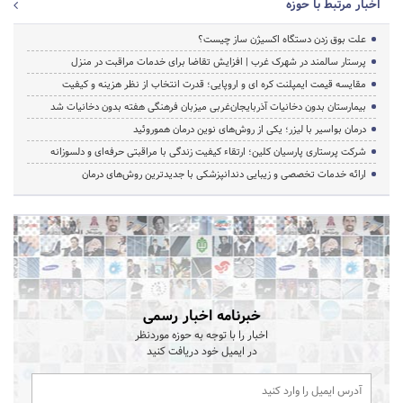
اخبار مرتبط با حوزه
علت بوق زدن دستگاه اکسیژن ساز چیست؟
پرستار سالمند در شهرک غرب | افزایش تقاضا برای خدمات مراقبت در منزل
مقایسه قیمت ایمپلنت کره ای و اروپایی؛ قدرت انتخاب از نظر هزینه و کیفیت
بیمارستان بدون دخانیات آذربایجان‌غربی میزبان فرهنگی هفته بدون دخانیات شد
درمان بواسیر با لیزر؛ یکی از روش‌های نوین درمان هموروئید
شرکت پرستاری پارسیان کلین؛ ارتقاء کیفیت زندگی با مراقبتی حرفه‌ای و دلسوزانه
ارائه خدمات تخصصی و زیبایی دندانپزشکی با جدیدترین روش‌های درمان
خبرنامه اخبار رسمی
اخبار را با توجه به حوزه موردنظر
در ایمیل خود دریافت کنید