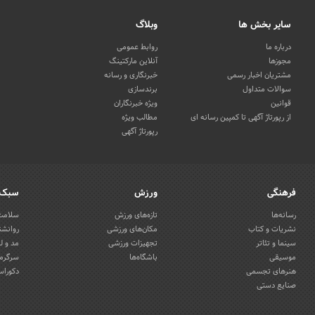
سایر بخش ها
وبلاگ
درباره ما
روابط عمومی
مجوزها
آنلاین مارکتینگ
مشتریان اخبار رسمی
خبرنگاری و رسانه
سوالات متداول
برندسازی
قوانین
ویژه خبرنگاران
از رپورتاژ آگهی تا کمپین رسانه ای
مطالب ویژه
رپورتاژ آگهی
فرهنگی
ورزش
سبک 
رسانه‌ها
تازه‌های ورزش
سلامت 
نشریات و کتاب
مکان‌های ورزشی
روانشن
سینما و تئاتر
تجهیزات ورزشی
مد و ل
موسیقی
باشگاه‌ها
سرگرمی
هنرهای تجسمی
دکوراس
صنایع دستی