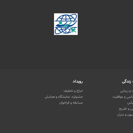
زندگی
رویداد
و زیبایی
حراج و تخفیف
اسی و موفقیت
جشنواره، نمایشگاه و همایش
باس
مسابقه و فراخوان
 و تفریح
یون و منزل