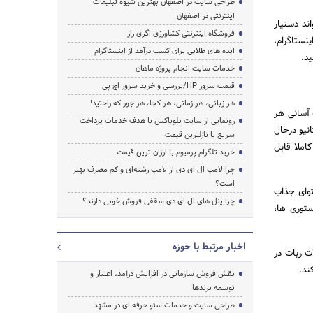
طراحی سایت در اصفهان بهترین شیوه تبلیغات
اینترنتی در اصفهان
ند دستیار
فروشگاه اینترنتی کشاورزی اگری راز
نستاگرام،
ایده های طلایی برای کسب درآمد از اینستاگرام
ید.
خدمات سایت انجام پروژه ماهان
قیمت سرور HP/بررسی و خرید سرور اچ پی
هر زبانی، هر زمانی، هر کجا، هر جور که راحتید!
 آسانی هر
رونمایی از سایت بلوباکس با هدف خدمات پرداخت
انیو درحال
سریع با نازلترین قیمت
املا قابل
خرید تلگرام پرمیوم با ارزان ترین قیمت
چرا لامپ ال ای دی از لامپ رشته‌ای و کم مصرف بهتر
است؟
حتوای جذاب
چرا پنل های ال ای دی سقفی فروش خوبی دارند؟
استوری ها،
اخبار مرتبط با حوزه
ای حل مشکلات ربات در
ند.
نقش فروش سازمانی در افزایش درآمد، اعتبار و
توسعه برندها
طراحی سایت و خدمات سئو حرفه ای در مشهد