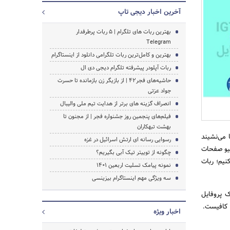
آخرین اخبار دیجی تاپ
بهترین ربات های تلگرام | 5 ربات پرطرفدار
Telegram
بهترین و کامل‌ترین ربات تلگرامی دانلود از اینستاگرام
ربات آپلودر پیشرفته تلگرام دیجی دی ال
حاشیه‌های فجر۴۲ | از بازیگر زن بازمانده تا حسرت
جواد عزتی
انصراف گزینه های برتر از هدایت تیم ملی والیبال
جستجو
فیلم‌های پنجمین روز جشنواره فجر | از مجنون تا
بهشت تبهکاران
 می‌نشیند
رسوایی رسانه ای ارتش اسرائیل در غزه
بیو صفحات
چگونه از توییتر تیک آبی بگیریم؟
نیم؛ ربات
نمونه پیامک تسلیت اربعین 1401
سه ویژگی مهم اینستاگرام بیزینسی
ک پروفایل
ا کافیست.
اخبار ویژه