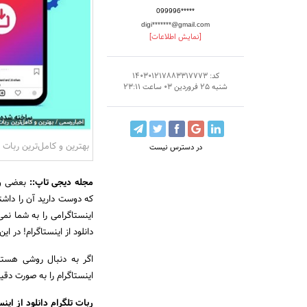
099996*****
digi*******@gmail.com
[نمایش اطلاعات]
کد: 140301217883317773
شنبه 25 فروردین 03 ساعت 23:11
بهترین و کامل‌ترین ربات ت
در دسترس نیست
مجله دیجی تاپ::
بعضی وقت
که دوست دارید آن را داشت
اینستاگرامی را به شما نم
دانلود از اینستاگرام! در ا
اگر به دنبال روشی هستید
اینستاگرام را به صورت دقی
ربات تلگرام دانلود از این