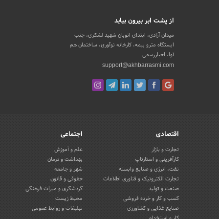
از پشت ابر بیرون بیاید
میدان آزادی، ابتدای اتوبان شهید لشکری، جنب
ایستگاه مترو بیمه، کارخانه نوآوری، ساختمان هم
آوا، اخباررسمی
support@akhbarrasmi.com
اقتصادی
اجتماعی
تجارت و بازار
علم و آموزش
کارآفرینی و استارتاپ
بهداشت و درمان
نفت، انرژی و صنایع وابسته
شهر و جامعه
تجارت الکترونیک و فناوری اطلاعات
حقوقی و قانون
صنعت و تولید
گردشگری و میراث فرهنگی
کسب و کار و خرده فروشی
محیط زیست
صنایع غذایی و کشاورزی
تبلیغات و روابط عمومی
کار و استخدام