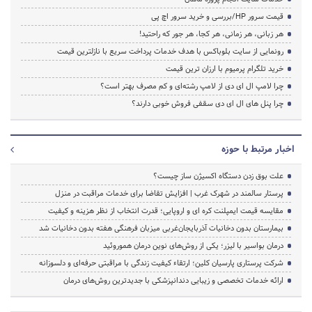
قیمت سرور HP/بررسی و خرید سرور اچ پی
هر زبانی، هر زمانی، هر کجا، هر جور که راحتید!
رونمایی از سایت بلوباکس با هدف خدمات پرداخت سریع با نازلترین قیمت
خرید تلگرام پرمیوم با ارزان ترین قیمت
چرا لامپ ال ای دی از لامپ رشته‌ای و کم مصرف بهتر است؟
چرا پنل های ال ای دی سقفی فروش خوبی دارند؟
اخبار مرتبط با حوزه
علت بوق زدن دستگاه اکسیژن ساز چیست؟
پرستار سالمند در شهرک غرب | افزایش تقاضا برای خدمات مراقبت در منزل
مقایسه قیمت ایمپلنت کره ای و اروپایی؛ قدرت انتخاب از نظر هزینه و کیفیت
بیمارستان بدون دخانیات آذربایجان‌غربی میزبان فرهنگی هفته بدون دخانیات شد
درمان بواسیر با لیزر؛ یکی از روش‌های نوین درمان هموروئید
شرکت پرستاری پارسیان کلین؛ ارتقاء کیفیت زندگی با مراقبتی حرفه‌ای و دلسوزانه
ارائه خدمات تخصصی و زیبایی دندانپزشکی با جدیدترین روش‌های درمان