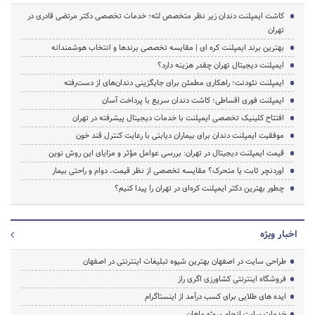
کاشت ایمپلنت دندان زیر نظر متخصص لثه؛ خدمات تخصصی دکتر مرتضی قادری در
تهران
بهترین برند ایمپلنت کره ای | مقایسه تخصصی برندها و انتخاب هوشمندانه
ایمپلنت دیجیتال تهران چقدر هزینه دارد؟
ایمپلنت نئودنت؛ راهکاری مطمئن برای جایگزینی دندان‌های از دست‌رفته
ایمپلنت فوری اقساطی؛ کاشت دندان سریع با پرداخت آسان
افتتاح کلینیک تخصصی ایمپلنت با خدمات دیجیتال پیشرفته در تهران
موفقیت ایمپلنت دندان برای بیماران دیابتی با رعایت کنترل قند خون
قیمت ایمپلنت دیجیتال در تهران: بررسی عوامل مؤثر و مزایای این روش نوین
اوردنچر ثابت یا متحرک؟ مقایسه تخصصی از نظر قیمت، دوام و راحتی بیمار
چطور بهترین دکتر ایمپلنت کره‌ای در تهران را پیدا کنیم؟
اخبار ویژه
طراحی سایت در اصفهان بهترین شیوه تبلیغات اینترنتی در اصفهان
فروشگاه اینترنتی کشاورزی اگری راز
ایده های طلایی برای کسب درآمد از اینستاگرام
خدمات سایت انجام پروژه ماهان