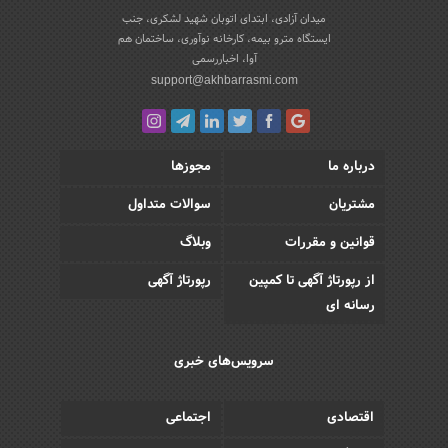
میدان آزادی، ابتدای اتوبان شهید لشکری، جنب
ایستگاه مترو بیمه، کارخانه نوآوری، ساختمان هم
آوا، اخباررسمی
support@akhbarrasmi.com
درباره ما
مجوزها
مشتریان
سوالات متداول
قوانین و مقررات
وبلاگ
از رپورتاژ آگهی تا کمپین
رپورتاژ آگهی
رسانه ای
سرویس‌های خبری
اقتصادی
اجتماعی