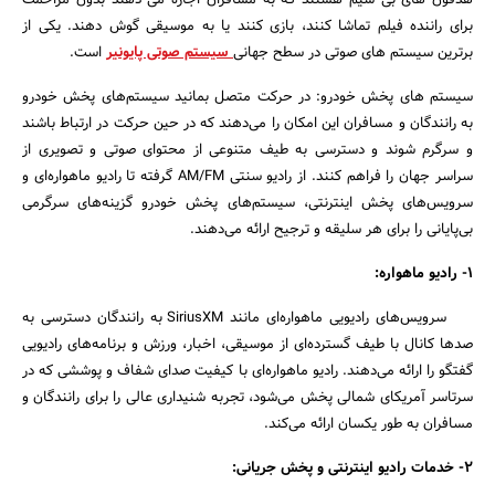
هدفون های بی سیم هستند که به مسافران اجازه می دهند بدون مزاحمت
برای راننده فیلم تماشا کنند، بازی کنند یا به موسیقی گوش دهند. یکی از
برترین سیستم های صوتی در سطح جهانی
سیستم صوتی پایونیر
است.
سیستم های پخش خودرو: در حرکت متصل بمانید سیستم‌های پخش خودرو
به رانندگان و مسافران این امکان را می‌دهند که در حین حرکت در ارتباط باشند
و سرگرم شوند و دسترسی به طیف متنوعی از محتوای صوتی و تصویری از
سراسر جهان را فراهم کنند. از رادیو سنتی AM/FM گرفته تا رادیو ماهواره‌ای و
سرویس‌های پخش اینترنتی، سیستم‌های پخش خودرو گزینه‌های سرگرمی
بی‌پایانی را برای هر سلیقه و ترجیح ارائه می‌دهند.
1- رادیو ماهواره:
سرویس‌های رادیویی ماهواره‌ای مانند SiriusXM به رانندگان دسترسی به
صدها کانال با طیف گسترده‌ای از موسیقی، اخبار، ورزش و برنامه‌های رادیویی
گفتگو را ارائه می‌دهند. رادیو ماهواره‌ای با کیفیت صدای شفاف و پوششی که در
سرتاسر آمریکای شمالی پخش می‌شود، تجربه شنیداری عالی را برای رانندگان و
مسافران به طور یکسان ارائه می‌کند.
2- خدمات رادیو اینترنتی و پخش جریانی: