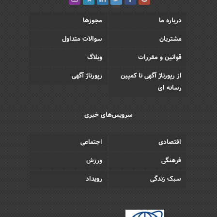
درباره ما
مجوزها
مشتریان
سوالات متداول
قوانین و مقررات
وبلاگ
از رپورتاژ آگهی تا کمپین
رپورتاژ آگهی
رسانه ای
سرویس‌های خبری
اقتصادی
اجتماعی
فرهنگی
ورزش
سبک زندگی
رویداد