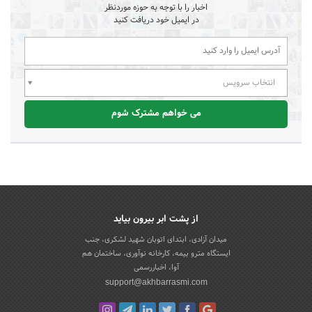
اخبار را با توجه به حوزه موردنظر
در ایمیل خود دریافت کنید
انتخاب سرویس
می خواهم مشترک شوم
از پشت ابر بیرون بیاید
میدان آزادی، ابتدای اتوبان شهید لشکری، جنب
ایستگاه مترو بیمه، کارخانه نوآوری، ساختمان هم
آوا، اخباررسمی
support@akhbarrasmi.com