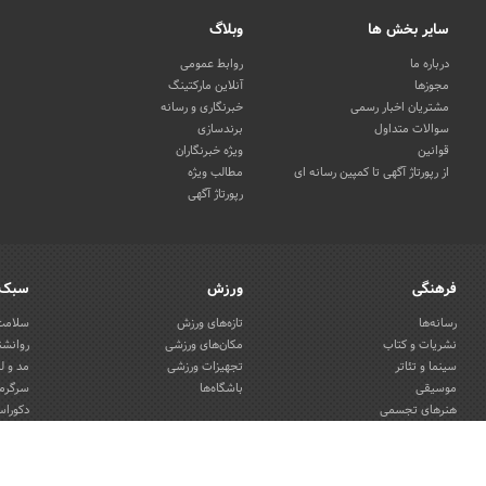
سایر بخش ها
وبلاگ
درباره ما
روابط عمومی
مجوزها
آنلاین مارکتینگ
مشتریان اخبار رسمی
خبرنگاری و رسانه
سوالات متداول
برندسازی
قوانین
ویژه خبرنگاران
از رپورتاژ آگهی تا کمپین رسانه ای
مطالب ویژه
رپورتاژ آگهی
فرهنگی
ورزش
سبک 
رسانه‌ها
تازه‌های ورزش
سلامت 
نشریات و کتاب
مکان‌های ورزشی
روانشن
سینما و تئاتر
تجهیزات ورزشی
مد و ل
موسیقی
باشگاه‌ها
سرگرمی
هنرهای تجسمی
دکوراس
صنایع دستی