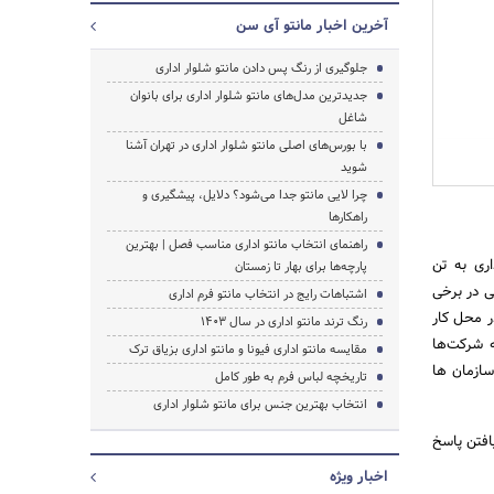
آخرین اخبار مانتو آی سن
جلوگیری از رنگ پس دادن مانتو شلوار اداری
جدیدترین مدل‌های مانتو شلوار اداری برای بانوان
شاغل
با بورس‌های اصلی مانتو شلوار اداری در تهران آشنا
شوید
چرا لایی مانتو جدا می‌شود؟ دلایل، پیشگیری و
راهکارها
راهنمای انتخاب مانتو اداری مناسب فصل | بهترین
ری به تن
پارچه‌ها برای بهار تا زمستان
ی در برخی
اشتباهات رایج در انتخاب مانتو فرم اداری
ر محل کار
رنگ ترند مانتو اداری در سال 1403
 شرکت‌ها
مقایسه مانتو اداری فیونا و مانتو اداری بزیاق ترک
سازمان ها
تاریخچه لباس فرم به طور کامل
جستجو
انتخاب بهترین جنس برای مانتو شلوار اداری
افتن پاسخ
اخبار ویژه