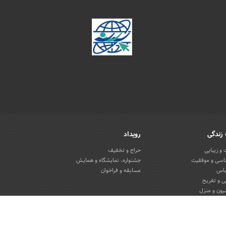
زندگی
رویداد
و زیبایی
حراج و تخفیف
اسی و موفقیت
جشنواره، نمایشگاه و همایش
باس
مسابقه و فراخوان
 و تفریح
یون و منزل