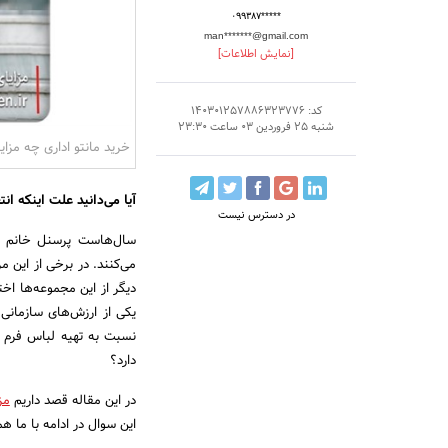
۰۹۹۳۸۷*****
man*******@gmail.com
[نمایش اطلاعات]
کد: 140301257886323776
شنبه 25 فروردین 03 ساعت 23:30
خرید مانتو اداری چه مزایا
آیا می‌دانید علت اینکه ا
در دسترس نیست
سال‌هاست پرسنل خانم در
می‌کنند. در برخی از این 
دیگر از این مجموعه‌ها اخ
یکی از ارزش‌های سازمان
نسبت به تهیه لباس فرم م
دارد؟
در این مقاله قصد داریم
مز
این سوال در ادامه با ما هم