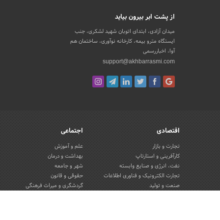
از پشت ابر بیرون بیاید
میدان آزادی، ابتدای اتوبان شهید لشکری، جنب
ایستگاه مترو بیمه، کارخانه نوآوری، ساختمان هم
آوا، اخباررسمی
support@akhbarrasmi.com
اقتصادی
اجتماعی
تجارت و بازار
علم و آموزش
کارآفرینی و استارتاپ
بهداشت و درمان
نفت، انرژی و صنایع وابسته
شهر و جامعه
تجارت الکترونیک و فناوری اطلاعات
حقوقی و قانون
صنعت و تولید
گردشگری و میراث فرهنگی
کسب و کار و خرده فروشی
محیط زیست
صنایع غذایی و کشاورزی
تبلیغات و روابط عمومی
کار و استخدام