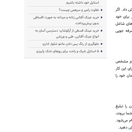
استایل خود داشته باشیم
 داد. اگر
تفاوت رامپر و سرهمی چیست؟
 برای خود
خرید عینک آفتابی زنانه و مردانه به صورت اقساطی
‌های شاغل
بدون پیش‌پرداخت
رفه جویی
خرید عینک قسطی از آرکوشاپ: دسترسی آسان به
انواع عینک آفتابی، طبی و ورزشی
جلوگیری از رنگ پس دادن مانتو شلوار اداری
۵ استایل شیک و راحت برای روزهای خنک پاییزی
 فرم مشخص
ی این کار
ان خود را
 را تبلیغ
ما بروند،
ز، 7 روز هفته و 365 روز در سال انجام می‌شود.
یش دهید.