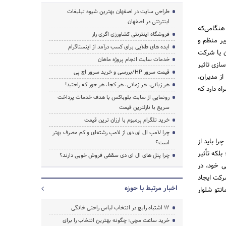
طراحی سایت در اصفهان بهترین شیوه تبلیغات
اینترنتی در اصفهان
هنگامی‌که
فروشگاه اینترنتی کشاورزی اگری راز
یر منظم و
ایده های طلایی برای کسب درآمد از اینستاگرام
ن یا شرکت
خدمات سایت انجام پروژه ماهان
سازی تاثیر
قیمت سرور HP/بررسی و خرید سرور اچ پی
ز مدیران،
هر زبانی، هر زمانی، هر کجا، هر جور که راحتید!
اه دارد که
رونمایی از سایت بلوباکس با هدف خدمات پرداخت
سریع با نازلترین قیمت
خرید تلگرام پرمیوم با ارزان ترین قیمت
چرا لامپ ال ای دی از لامپ رشته‌ای و کم مصرف بهتر
ا باید از
است؟
لکه تأثیر
چرا پنل های ال ای دی سقفی فروش خوبی دارند؟
ی خود، در
رکت ایجاد
اخبار مرتبط با حوزه
نتو شلوار
۱۲ اشتباه رایج در انتخاب لباس راحتی خانگی
خرید ساعت مچی؛ چگونه بهترین انتخاب را برای