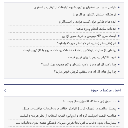
طراحی سایت در اصفهان بهترین شیوه تبلیغات اینترنتی در اصفهان
فروشگاه اینترنتی کشاورزی اگری راز
ایده های طلایی برای کسب درآمد از اینستاگرام
خدمات سایت انجام پروژه ماهان
قیمت سرور HP/بررسی و خرید سرور اچ پی
هر زبانی، هر زمانی، هر کجا، هر جور که راحتید!
رونمایی از سایت بلوباکس با هدف خدمات پرداخت سریع با نازلترین قیمت
خرید تلگرام پرمیوم با ارزان ترین قیمت
چرا لامپ ال ای دی از لامپ رشته‌ای و کم مصرف بهتر است؟
چرا پنل های ال ای دی سقفی فروش خوبی دارند؟
اخبار مرتبط با حوزه
علت بوق زدن دستگاه اکسیژن ساز چیست؟
پرستار سالمند در شهرک غرب | افزایش تقاضا برای خدمات مراقبت در منزل
مقایسه قیمت ایمپلنت کره ای و اروپایی؛ قدرت انتخاب از نظر هزینه و کیفیت
بیمارستان بدون دخانیات آذربایجان‌غربی میزبان فرهنگی هفته بدون دخانیات شد