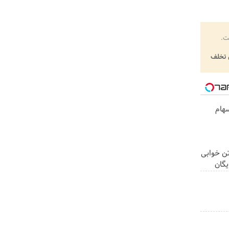
ت.
تخلف
هام
تن خوابی
یگان