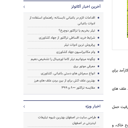
آخرین اخبار آکاتولز
اقدامات لازم در باغبانی تابستانه: راهنمای استفاده از
ادوات باغبانی
تیلر بخریم یا تراکتور دوچرخ؟
شرایط خرید اقساطی تراکتور از جهاد کشاورزی
پرفروش ترین ادوات تیلر
وام مکانیزاسیون جهاد کشاورزی
چگونه میتوانیم تیلر کاما اورجینال را تشخیص دهیم
جستجو
معرفی موتور برق
ارآمد برای
انواع سمپاش های دستی باغبانی، کشاورزی
بهترین علف کش برای از بین بردن علف های هرز
مقایسه تراکتور 800 و 399
د علف های
اخبار ویژه
ظرفیت حمل
طراحی سایت در اصفهان بهترین شیوه تبلیغات
اینترنتی در اصفهان
نوع خاک، و