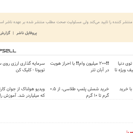
منتشر کننده را تایید می‌کند ولی مسئولیت صحت مطلب منتشر شده بر عهده ناشر اس
پروفایل ناشر
گزارش 
وی دنیا
❗❗200 میلیون وام❗❗ با احراز هویت
سرمایه گذاری ارزی روی س
ف ویژه تا
در آبان تتر
تویوتا - کلیک کن
با خرید
خرید شمش پلمپ طلاسی، از ۰.۵
ویدیو هولناک از جوان کار
گرم تا ۱۰ گرم
که میلیاردر شد. آموزش را
س: