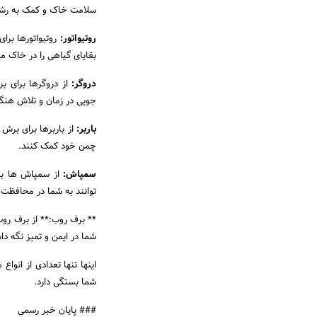
سلامت خاک و کمک به رشد
روتیواتور:
روتیواتورها برا
بقایای گیاهی را در خاک 
دروگر:
از دروگرها برای ب
جویی در زمان و تلاش هنگ
باربر:
از باربرها برای برش
چمن خود کمک کنند.
سمپاش:
از سمپاش ها برا
توانند به شما در محافظت ا
** برف روب:** از برف روب 
شما در ایمن و تمیز نگه د
اینها تنها تعدادی از انوا
شما بستگی دارد.
### پایان خبر رسمی