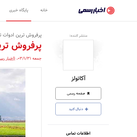
اخبار
خانه
پایگاه خبری
رسمی
-
پرفروش ترین ادوات تی
منتشر کننده:
اخبار
پرفروش تری
تایید
جمعه 03/1/31
،
(اخبار رس
شده
شرکت‌ها،
آکاتولز
سازمان‌ها
و
صفحه رسمی
روابط
دنبال کنید
عمومی‌ها
اطلاعات تماس