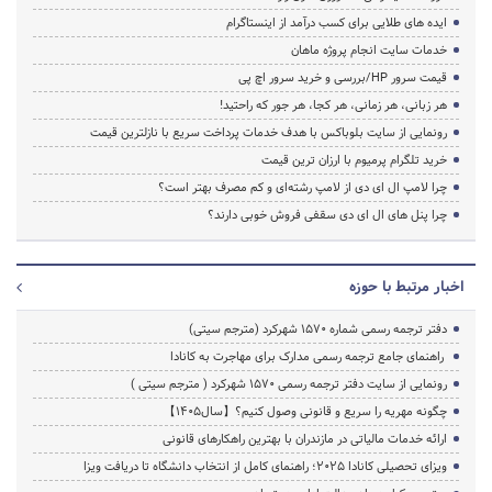
ایده های طلایی برای کسب درآمد از اینستاگرام
خدمات سایت انجام پروژه ماهان
قیمت سرور HP/بررسی و خرید سرور اچ پی
هر زبانی، هر زمانی، هر کجا، هر جور که راحتید!
رونمایی از سایت بلوباکس با هدف خدمات پرداخت سریع با نازلترین قیمت
خرید تلگرام پرمیوم با ارزان ترین قیمت
چرا لامپ ال ای دی از لامپ رشته‌ای و کم مصرف بهتر است؟
چرا پنل های ال ای دی سقفی فروش خوبی دارند؟
اخبار مرتبط با حوزه
دفتر ترجمه رسمی شماره ۱۵۷۰ شهرکرد (مترجم سیتی)
راهنمای جامع ترجمه رسمی مدارک برای مهاجرت به کانادا
رونمایی از سایت دفتر ترجمه رسمی 1570 شهرکرد ( مترجم سیتی )
چگونه مهریه را سریع و قانونی وصول کنیم؟【سال1405】
ارائه خدمات مالیاتی در مازندران با بهترین راهکارهای قانونی
ویزای تحصیلی کانادا ۲۰۲۵؛ راهنمای کامل از انتخاب دانشگاه تا دریافت ویزا