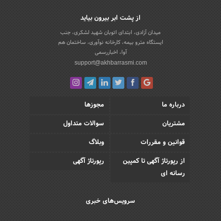
از پشت ابر بیرون بیاید
میدان آزادی، ابتدای اتوبان شهید لشکری، جنب
ایستگاه مترو بیمه، کارخانه نوآوری، ساختمان هم
آوا، اخباررسمی
support@akhbarrasmi.com
درباره ما
مجوزها
مشتریان
سوالات متداول
قوانین و مقررات
وبلاگ
از رپورتاژ آگهی تا کمپین
رپورتاژ آگهی
رسانه ای
سرویس‌های خبری