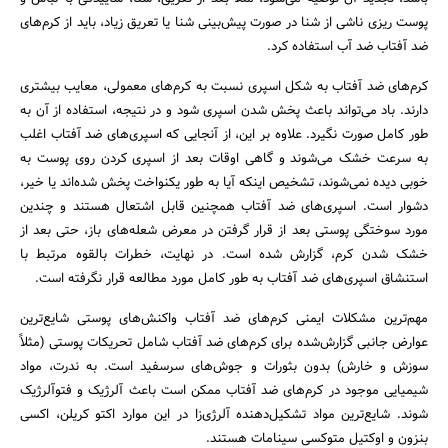
پوست ریزی ناشی از شنا در صورت پیش‌بینی شنا یا تعریق زیاد، باید از کرم‌های
ضد آفتاب ضد آب استفاده کرد.
کرم‌های ضد آفتاب به شکل اسپری نسبت به کرم‌های معمولی، معایب بیشتری
دارند. باد می‌تواند باعث پخش شدن اسپری شود و در نتیجه، استفاده از آن به
طور کامل صورت نگیرد. علاوه بر این، از آنجایی که اسپری‌های ضد آفتاب اغلب
به سرعت خشک می‌شوند و گاهی اوقات بعد از اسپری کردن روی پوست به
خوبی دیده نمی‌شوند، تشخیص اینکه آیا به طور یکنواخت پخش شده‌اند یا خیر،
دشوار است. اسپری‌های ضد آفتاب همچنین قابل اشتعال هستند و چندین
مورد سوختگی پوستی بعد از قرار گرفتن در معرض شعله‌های باز، حتی بعد از
خشک شدن کرم، گزارش شده است. در نهایت، خطرات بالقوه مرتبط با
استنشاق اسپری‌های ضد آفتاب به طور کامل مورد مطالعه قرار نگرفته است.
مهم‌ترین مشکلات ایمنی کرم‌های ضد آفتاب واکنش‌های پوستی شایع‌ترین
عوارض جانبی گزارش‌شده برای کرم‌های ضد آفتاب شامل تحریکات پوستی (مثلاً
سوزش و خارش) بدون بثورات و جوش‌های سرسفید است. به ندرت، مواد
شیمیایی موجود در کرم‌های ضد آفتاب ممکن است باعث آلرژیک و فتوآلرژیک
شوند. شایع‌ترین مواد تشکیل‌دهنده آلرژی‌زا در این موارد اکتو کریلن، اکسی
بنزون و اوکتیل متوکسی سینامات هستند.