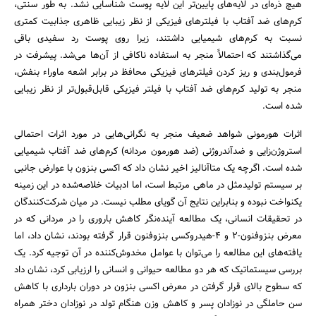
هیچ ذره‌ای در لایه‌های پایین‌تر این لایه پوست شناسایی نشد. به طور سنتی،
کرم‌های ضد آفتاب با فیلترهای فیزیکی از نظر زیبایی ظاهری جذابیت کمتری
نسبت به کرم‌های شیمیایی داشتند، زیرا روی پوست رد سفیدی باقی
می‌گذاشتند که احتمالاً منجر به استفاده ناکافی از آن‌ها می‌شد. پیشرفت در
فرمول‌بندی و ریز کردن فیلترهای فیزیکی محافظ در برابر اشعه ماوراء بنفش،
منجر به تولید کرم‌های ضد آفتاب با فیلتر فیزیکی قابل‌قبول‌تر از نظر زیبایی
شده است.
اثرات هورمونی شواهد ضعیف منجر به نگرانی‌هایی در مورد اثرات احتمالی
استروژن‌زایی و ضدآندروژنی (ضد هورمون مردانه) کرم‌های ضد آفتاب شیمیایی
شده است. اگرچه یک متاآنالیز اخیر نشان داد که اکسی بنزون با عوارض جانبی
بر سیستم تولیدمثل در ماهی مرتبط است، اما ادبیات خلاصه‌شده در این زمینه
یکنواخت نبوده و بنابراین نتایج آن گویای مطلب نیست. در میان شرکت‌کنندگان
در تحقیقات انسانی، یک مطالعه آینده‌نگر کاهش باروری را در مردانی که در
معرض بنزوفنون-۲ و ۴-هیدروکسی بنزوفنون قرار گرفته بودند، نشان داد، اما
یافته‌های این مطالعه را می‌توان با عوامل مخدوش‌کننده در آن توجیه کرد. یک
بررسی سیستماتیک که هر دو مطالعه حیوانی و انسانی را ارزیابی کرد، نشان داد
که سطوح بالای قرار گرفتن در معرض اکسی بنزون در دوران بارداری با کاهش
سن حاملگی در نوزادان پسر و کاهش وزن هنگام تولد در نوزادان دختر همراه