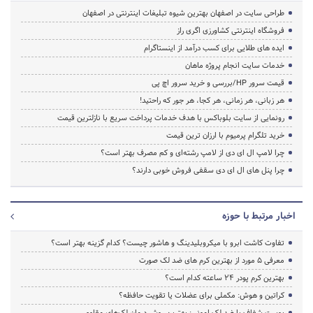
طراحی سایت در اصفهان بهترین شیوه تبلیغات اینترنتی در اصفهان
فروشگاه اینترنتی کشاورزی اگری راز
ایده های طلایی برای کسب درآمد از اینستاگرام
خدمات سایت انجام پروژه ماهان
قیمت سرور HP/بررسی و خرید سرور اچ پی
هر زبانی، هر زمانی، هر کجا، هر جور که راحتید!
رونمایی از سایت بلوباکس با هدف خدمات پرداخت سریع با نازلترین قیمت
خرید تلگرام پرمیوم با ارزان ترین قیمت
چرا لامپ ال ای دی از لامپ رشته‌ای و کم مصرف بهتر است؟
چرا پنل های ال ای دی سقفی فروش خوبی دارند؟
اخبار مرتبط با حوزه
تفاوت کاشت ابرو با میکروبلیدینگ و هاشور چیست؟ کدام گزینه بهتر است؟
معرفی 5 مورد از بهترین کرم های ضد لک صورت
بهترین کرم پودر 24 ساعته کدام است؟
کراتین و هوش: مکملی برای عضلات یا تقویت حافظه؟
پوست شفاف با ضد لک امونی: بهترین روش درمان لک‌های مقاوم