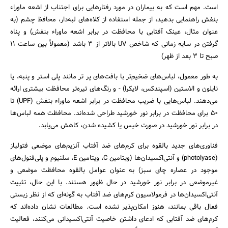
است. مهم است که به بیماران در مورد رفتارهایی برای اجتناب از اشعه ماوراء
بنفش راهنمایی بدهید، از جمله استفاده از کلاه‌های لبه‌دار، محافظ چشم (به
عنوان مثال، عینک آفتابی با محافظت در برابر اشعه ماوراء بنفش) و پناه
گرفتن در سایه زمانی که شاخص UV بالاتر از ۳ باشد (معمولاً بین ساعت ۱۱
صبح تا ۳ بعد از ظهر)
به طور معمول، لباس‌های ضخیم‌تر با بافت‌های پر تر مانند پلی استر و پنبه، یا
نایلون و الاستین (اسپندکس، لایکرا) - و رنگ‌های تیره‌تر محافظت بیشتری ارائه
می‌دهند. لباس‌هایی با ضریب محافظت در برابر اشعه ماوراء بنفش (UPF) تا
۵۰ برای محافظت در برابر نور خورشید طراحی شده‌اند. محافظت همه لباس‌ها
در برابر نور خورشید در صورت خیس یا کشیده شدن، کاهش می‌یابد.
فناوری‌های جدید بالقوه برای کرم‌های ضد آفتاب آنزیم‌های موضعی فتولیاز
(photolyase) و آنتی‌اکسیدان‌ها (ویتامین C، ویتامین E، سلنیوم و پلی‌فنول‌های
موجود در عصاره چای سبز) به عنوان عوامل بالقوه محافظت موضعی و
غیرموضعی در برابر نور خورشید در حال ظهور هستند. با این حال، تثبیت
آنتی‌اکسیدان‌ها در فرمولاسیون کرم‌های ضد آفتاب به گونه‌ای که از نظر زیستی
فعال باقی بمانند، هنوز امکان‌پذیر نشده است. مطالعات نشان داده‌اند که
کرم‌های ضد آفتابی که ادعای داشتن خاصیت آنتی‌اکسیدانی می‌کنند، فعالیت