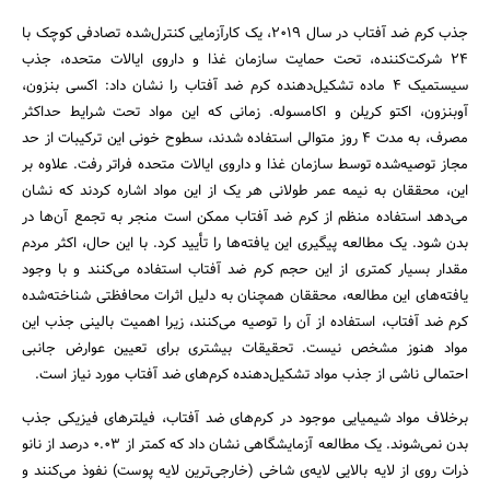
جذب کرم ضد آفتاب در سال ۲۰۱۹، یک کارآزمایی کنترل‌شده تصادفی کوچک با
۲۴ شرکت‌کننده، تحت حمایت سازمان غذا و داروی ایالات متحده، جذب
سیستمیک ۴ ماده تشکیل‌دهنده کرم ضد آفتاب را نشان داد: اکسی بنزون،
آوبنزون، اکتو کریلن و اکامسوله. زمانی که این مواد تحت شرایط حداکثر
مصرف، به مدت ۴ روز متوالی استفاده شدند، سطوح خونی این ترکیبات از حد
مجاز توصیه‌شده توسط سازمان غذا و داروی ایالات متحده فراتر رفت. علاوه بر
این، محققان به نیمه عمر طولانی هر یک از این مواد اشاره کردند که نشان
می‌دهد استفاده منظم از کرم ضد آفتاب ممکن است منجر به تجمع آن‌ها در
بدن شود. یک مطالعه پیگیری این یافته‌ها را تأیید کرد. با این حال، اکثر مردم
مقدار بسیار کمتری از این حجم کرم ضد آفتاب استفاده می‌کنند و با وجود
یافته‌های این مطالعه، محققان همچنان به دلیل اثرات محافظتی شناخته‌شده
کرم ضد آفتاب، استفاده از آن را توصیه می‌کنند، زیرا اهمیت بالینی جذب این
مواد هنوز مشخص نیست. تحقیقات بیشتری برای تعیین عوارض جانبی
احتمالی ناشی از جذب مواد تشکیل‌دهنده کرم‌های ضد آفتاب مورد نیاز است.
برخلاف مواد شیمیایی موجود در کرم‌های ضد آفتاب، فیلترهای فیزیکی جذب
بدن نمی‌شوند. یک مطالعه آزمایشگاهی نشان داد که کمتر از ۰.۰۳ درصد از نانو
ذرات روی از لایه بالایی لایه‌ی شاخی (خارجی‌ترین لایه پوست) نفوذ می‌کنند و