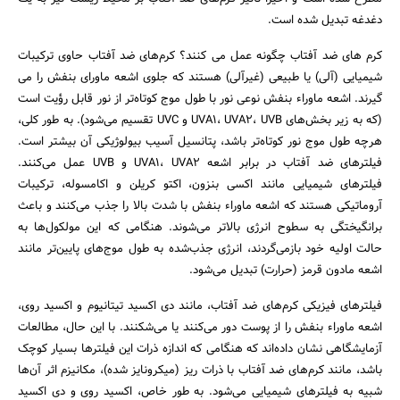
دغدغه تبدیل شده است.
کرم های ضد آفتاب چگونه عمل می کنند؟ کرم‌های ضد آفتاب حاوی ترکیبات
شیمیایی (آلی) یا طبیعی (غیرآلی) هستند که جلوی اشعه ماورای بنفش را می
گیرند. اشعه ماوراء بنفش نوعی نور با طول موج کوتاه‌تر از نور قابل رؤیت است
(که به زیر بخش‌های UVA1، UVA2، UVB و UVC تقسیم می‌شود). به طور کلی،
هرچه طول موج نور کوتاه‌تر باشد، پتانسیل آسیب بیولوژیکی آن بیشتر است.
فیلترهای ضد آفتاب در برابر اشعه UVA1، UVA2 و UVB عمل می‌کنند.
فیلترهای شیمیایی مانند اکسی بنزون، اکتو کریلن و اکامسوله، ترکیبات
آروماتیکی هستند که اشعه ماوراء بنفش با شدت بالا را جذب می‌کنند و باعث
برانگیختگی به سطوح انرژی بالاتر می‌شوند. هنگامی که این مولکول‌ها به
حالت اولیه خود بازمی‌گردند، انرژی جذب‌شده به طول موج‌های پایین‌تر مانند
اشعه مادون قرمز (حرارت) تبدیل می‌شود.
فیلترهای فیزیکی کرم‌های ضد آفتاب، مانند دی اکسید تیتانیوم و اکسید روی،
اشعه ماوراء بنفش را از پوست دور می‌کنند یا می‌شکنند. با این حال، مطالعات
آزمایشگاهی نشان داده‌اند که هنگامی که اندازه ذرات این فیلترها بسیار کوچک
باشد، مانند کرم‌های ضد آفتاب با ذرات ریز (میکرونایز شده)، مکانیزم اثر آن‌ها
شبیه به فیلترهای شیمیایی می‌شود. به طور خاص، اکسید روی و دی اکسید