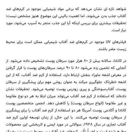
شواهد تازه ای نشان می‌دهد که برخی مواد شیمیایی موجود در کرم‌های ضد
آفتاب جذب بدن می‌شوند، اما اهمیت بالینی این موضوع هنوز مشخص نیست؛
تحقیقات بیشتری برای بررسی اینکه آیا این جذب منجر به آسیب می‌شود، مورد
نیاز است.
فیلترهای UV موجود در کرم‌های ضد آفتاب شیمیایی ممکن است برای محیط
زیست مضر باشند.
در کانادا، سالانه بیش از ۸۰ هزار مورد سرطان پوست تشخیص داده می‌شود. از
آنجایی که تخمین زده می‌شود ۸۰ تا ۹۰ درصد سرطان‌های پوست با قرار گرفتن
در معرض اشعه ماوراء بنفش ارتباط دارد، استفاده از کرم ضد آفتاب، که از این
اشعه خطرناک جلوگیری میکند به عنوان روشی مهم برای پیشگیری از سرطان
پوست، آفتاب‌سوختگی و پیری زودرس پوست توصیه می‌شود. تحقیقات نشان
داده‌اند که استفاده از کرم ضد آفتاب می‌تواند میزان ابتلا به هر دو نوع ملانوما
و غیر ملانوما (انواع سرطان پوست) را کاهش دهد. انجمن متخصصین پوست
کانادا و آکادمی پوست آمریکا هر دو استفاده از کرم ضد آفتاب را برای پیشگیری
از سرطان پوست توصیه می‌کنند. با این حال، از زمان توسعه اولین کرم ضد
آفتاب تجاری در سال ۱۹۲۸، سوالاتی در مورد ایمنی و اثربخشی این محصولات
مطرح شده است و اخیراً تأثیر کرم‌های ضد آفتاب بر محیط زیست نیز به یک