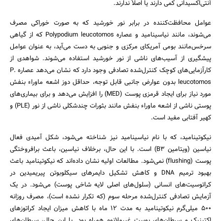
آنتی‌اکسیدانی کمی دارند یا اصلاً ندارند.
عوامل محافظت‌کننده در برابر نور خورشید که به صورت خوراکی مصرف
می‌شوند، مانند نیاسینامید و عصاره Polypodium leucotomos که از گیاهی
سرخس‌مانند بومی آمریکای مرکزی و جنوبی به دست می‌آید، به عنوان عوامل
پیشگیری از آسیب‌های ناشی از نور خورشید استفاده می‌شوند. شواهدی از
کارآزمایی‌های کوچک کنترل‌شده تصادفی وجود دارد که نشان می‌دهد عصاره P.
leucotomos بدون عوارض جانبی قابل توجه، حداقل دوز اشعه ماوراء بنفش
مورد نیاز برای ایجاد قرمزی پوست (MED) را افزایش می‌دهد و برای بیماری‌های
پوستی ناشی از اشعه ماوراء بنفش مانند بثورات چندشکلی ناشی از نور (PLE) و
کهیر آفتابی مفید است.
نیکوتینامید، که با نام نیاسینامید نیز شناخته می‌شود، شکل آمیدی فعال
نیاسین (ویتامین B3) است. با این حال، برخلاف نیاسین، باعث برافروختگی
پوست (flushing) نمی‌شود. مطالعات اولیه نشان داده‌اند که نیکوتینامید باعث
بهبود ترمیم DNA و کاهش تشکیل دایمرهای سیکلوبوتن پیریمیدین در
کراتوسیت‌های انسانی (سلول‌های اصلی لایه شاخی پوست) می‌شود. در یک
آزمایش تصادفی کنترل‌شده مرحله سوم (که تکرار نشده است)، مصرف روزانه
۵۰۰ میلی‌گرم نیکوتینامید به مدت ۱۲ ماه با کاهش میزان ایجاد کراتوزهای
اکتینیک و سرطان‌های پوست غیرملانوم همراه بود. با این حال، سرطان‌های