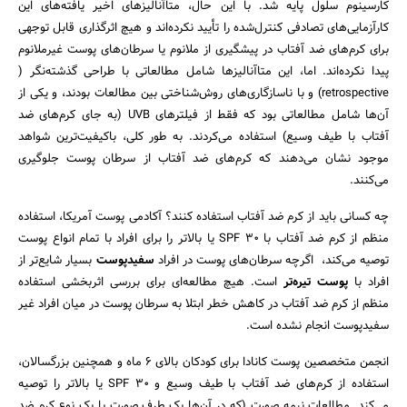
کارسینوم سلول پایه شد. با این حال، متاآنالیزهای اخیر یافته‌های این
کارآزمایی‌های تصادفی کنترل‌شده را تأیید نکرده‌اند و هیچ اثرگذاری قابل توجهی
برای کرم‌های ضد آفتاب در پیشگیری از ملانوم یا سرطان‌های پوست غیرملانوم
پیدا نکرده‌اند. اما، این متاآنالیزها شامل مطالعاتی با طراحی گذشته‌نگر (
retrospective) و با ناسازگاری‌های روش‌شناختی بین مطالعات بودند، و یکی از
آن‌ها شامل مطالعاتی بود که فقط از فیلترهای UVB (به جای کرم‌های ضد
آفتاب با طیف وسیع) استفاده می‌کردند. به طور کلی، باکیفیت‌ترین شواهد
موجود نشان می‌دهند که کرم‌های ضد آفتاب از سرطان پوست جلوگیری
می‌کنند.
چه کسانی باید از کرم ضد آفتاب استفاده کنند؟ آکادمی پوست آمریکا، استفاده
منظم از کرم ضد آفتاب با SPF 30 یا بالاتر را برای افراد با تمام انواع پوست
توصیه می‌کند، اگرچه سرطان‌های پوست در افراد
سفیدپوست
بسیار شایع‌تر از
افراد با
پوست تیره‌تر
است. هیچ مطالعه‌ای برای بررسی اثربخشی استفاده
منظم از کرم ضد آفتاب در کاهش خطر ابتلا به سرطان پوست در میان افراد غیر
سفیدپوست انجام نشده است.
انجمن متخصصین پوست کانادا برای کودکان بالای ۶ ماه و همچنین بزرگسالان،
استفاده از کرم‌های ضد آفتاب با طیف وسیع و SPF 30 یا بالاتر را توصیه
می‌کند. مطالعات نیمه صورت (که در آن‌ها یک طرف صورت با یک نوع کرم ضد