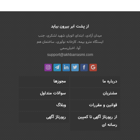
از پشت ابر بیرون بیاید
میدان آزادی، ابتدای اتوبان شهید لشکری، جنب
ایستگاه مترو بیمه، کارخانه نوآوری، ساختمان هم
آوا، اخباررسمی
support@akhbarrasmi.com
درباره ما
مجوزها
مشتریان
سوالات متداول
قوانین و مقررات
وبلاگ
از رپورتاژ آگهی تا کمپین
رپورتاژ آگهی
رسانه ای