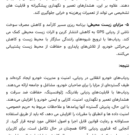
دهند. علاوه بر این، هشدارهای تعمیر و نگهداری پیشگیرانه و قابلیت های
تشخیصی می تواند از تعمیرات پرهزینه و خرابی جلوگیری کند.
5-
مزایای زیست محیطی:
برنامه ریزی مسیر کارآمد و کاهش مصرف سوخت
ناشی از ردیابی GPS به کاهش انتشار کربن و اثرات زیست محیطی کمک می
کند. ردیاب‌ها با ترویج شیوه‌های رانندگی سازگار با محیط زیست و کاهش
بی‌حرکتی خودرو، از تلاش‌های پایداری و حفاظت از محیط زیست پشتیبانی
می‌کنند.
نتیجه
:
ردیاب‌های خودرو انقلابی در ردیابی، امنیت و مدیریت خودرو ایجاد کرده‌اند و
طیف گسترده‌ای از مزایا را برای صاحبان خودرو، مشاغل و جامعه ارائه می‌دهند.
ردیاب‌ها با قابلیت‌های ردیابی بلادرنگ، ژئوفنسینگ، حفاظت ضد سرقت و
هشدارهای تعمیر و نگهداری، امنیت، کارایی و ایمنی خودرو را افزایش می‌دهند.
با این حال، پذیرش گسترده آنها پیامدها و ملاحظات مربوط به حریم خصوصی،
امنیت داده ها و انطباق با مقررات را افزایش می دهد، که باید از طریق استفاده
مسئولانه و رعایت قوانین قابل اجرا و اصول اخلاقی مورد توجه قرار گیرد. از
آنجایی که فناوری ردیابی GPS همچنان در حال تکامل است، برای کاربران