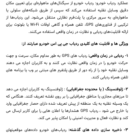
عملکرد ردیاب خودرو: ردیاب‌ خودرو از سیگنال‌های ماهواره‌ای برای تعیین مکان
دقیق وسایل نقلیه استفاده می‌کند که سپس از طریق شبکه‌های سلولی یا
ماهواره‌ای به سرور مرکزی یا پلت‌فرم نظارتی منتقل می‌شود. این ردیاب‌ها از
ترکیبی از فناوری‌های GPS، تلفن همراه و گاهی اوقات Wi-Fi یا بلوتوث برای
جستجو
ارائه قابلیت‌های ردیابی و نظارت در زمان واقعی استفاده می‌کنند.
ویژگی ها و قابلیت های کلیدی ردیاب جی پی اس خودرو عبارتند از
:
1- ردیابی در زمان واقعی:
ردیاب های GPS به طور مداوم مکان، سرعت و جهت
حرکت خودرو را در زمان واقعی نظارت می کنند و به کاربران اجازه می دهند
وسایل نقلیه خود را از راه دور از طریق پلتفرم های مبتنی بر وب یا برنامه های
تلفن همراه ردیابی کنند.
2- ژئوفنسینگ ( یا محدوده جغرافیایی)
: ژئوفنسینگ به کاربران اجازه می دهد
تا مرزهای مجازی یا مناطق جغرافیایی را بر روی نقشه تعریف کنند. هنگامی که
یک وسیله نقلیه به یک منطقه از پیش تعریف شده دارای حصار جغرافیایی وارد
یا خارج می شود ، ردیاب GPS هشدارها یا اعلان هایی را برای کاربر ارسال می
کند و نظارت فعال و مدیریت امنیتی را امکان پذیر می کند.
3- ذخیره سازی داده های گذشته:
ردیاب‌های خودرو داده‌های موقعیتهای