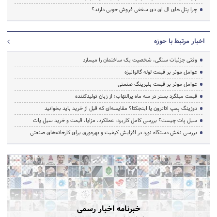
چرا پنل های ال ای دی سقفی فروش خوبی دارند؟
اخبار مرتبط با حوزه
وقتی جزئیات سنگی، شخصیت یک ساختمان را میسازد
عوامل موثر بر قیمت لوله گالوانیزه
عوامل موثر بر قیمت بلبرینگ صنعتی
قیمت میلگرد بستر در سه ماه پرالتهاب؛ از زبان تولیدکننده
دوزینگ پمپ اتاترون یا اینجکتا؟ مقایسه‌ای که قبل از خرید باید بخوانید
سیل پات چیست؟ بررسی کامل کاربرد، عملکرد، مزایا، قیمت و خرید سیل پات
بررسی نقش دستگاه نورد در افزایش کیفیت و بهره‌وری برای کارخانه‌های صنعتی
خبرنامه اخبار رسمی