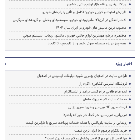
وینکا: برندی بر قله بازار لوازم جانبی ماشین
افزایش امنیت و کارایی خودرو: تکامل و تأثیر ردیاب‌های خودرو
لذت رانندگی در قرن21: مانیتورهای خودرو، سیستم‌های پخش، و گزینه‌های سرگرمی
محبوب ترین مانیتور های خودرو در ایران سال 1402
مختصری درباره مهمترین لوازم جانبی خودرو ، مانیتور، ردیاب، سیستم صوتی
همه چیز درباره سیستم صوتی خودرو، از تاریخچه تا کاربرد
اخبار ویژه
طراحی سایت در اصفهان بهترین شیوه تبلیغات اینترنتی در اصفهان
فروشگاه اینترنتی کشاورزی اگری راز
ایده های طلایی برای کسب درآمد از اینستاگرام
خدمات سایت انجام پروژه ماهان
قیمت سرور HP/بررسی و خرید سرور اچ پی
هر زبانی، هر زمانی، هر کجا، هر جور که راحتید!
رونمایی از سایت بلوباکس با هدف خدمات پرداخت سریع با نازلترین قیمت
خرید تلگرام پرمیوم با ارزان ترین قیمت
چرا لامپ ال ای دی از لامپ رشته‌ای و کم مصرف بهتر است؟