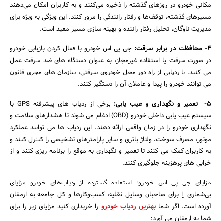
مکانی خودرو در روزهای گذشته را ذخیره می‌کنند و به کاربران امکان می‌دهند
مسیرهای گذشته، توقف‌ها و رفتار رانندگی را مرور کنند. این ویژگی به ویژه برای
مدیریت ناوگان، تحلیل رفتار راننده و بهینه سازی مسیر مفید است.
4- محافظت در برابر سرقت:
جی پی اس خودرو با فعال کردن بازیابی خودرو
در صورت سرقت یا استفاده غیرمجاز، به عنوان دستگاه های ضد سرقت عمل
می کنند. با ردیابی از راه دور محل خودروی سرقتی، سازمان های مجری قانون
می توانند خودرو را پیدا و عاملان آن را دستگیر کنند.
5-
تعمیر و نگهداری و عیب یابی:
برخی از ردیاب های پیشرفته GPS با
سیستم عیب یابی داخلی خودرو (OBD) ادغام می شوند تا هشدارهای سلامت و
نگهداری خودرو را در زمان واقعی ارائه دهند. این ردیاب ها می توانند عملکرد
موتور، مصرف سوخت، ولتاژ باتری و سایر پارامترهای تشخیصی را کنترل کنند و
به کاربران کمک می کنند تا تعمیر و نگهداری به موقع را برنامه ریزی کنند و از
خرابی های پرهزینه جلوگیری کنند.
مزایای جی پی اس خودرو: استفاده گسترده از ردیاب‌های خودرو مزایای
بی‌شماری را برای صاحبان وسایل نقلیه، کسب‌وکارها و کل جامعه به ارمغان
آورده است. اگر شما
بهترین ردیاب خودرو
را خریداری کنید مزایای زیر را برای
شما به ارمغان می آورد: