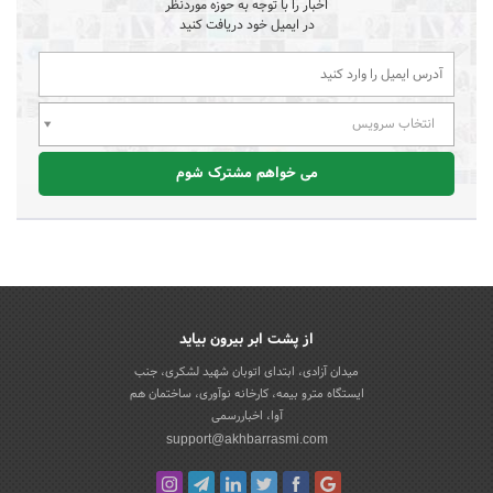
اخبار را با توجه به حوزه موردنظر
در ایمیل خود دریافت کنید
انتخاب سرویس
می خواهم مشترک شوم
از پشت ابر بیرون بیاید
میدان آزادی، ابتدای اتوبان شهید لشکری، جنب
ایستگاه مترو بیمه، کارخانه نوآوری، ساختمان هم
آوا، اخباررسمی
support@akhbarrasmi.com