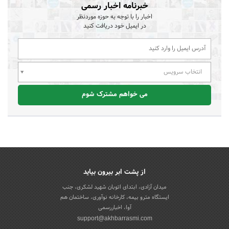
خبرنامه اخبار رسمی
اخبار را با توجه به حوزه موردنظر
در ایمیل خود دریافت کنید
انتخاب سرویس
می خواهم مشترک شوم
از پشت ابر بیرون بیاید
میدان آزادی، ابتدای اتوبان شهید لشکری، جنب
ایستگاه مترو بیمه، کارخانه نوآوری، ساختمان هم
آوا، اخباررسمی
support@akhbarrasmi.com