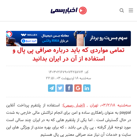
بازگشت
بازگشت
بازگشت
بازگشت
بازگشت
بازگشت
بازگشت
اخبار
رسمی
صفحه نخست پایگاه خبری
صفحه نخست ورزش
صفحه نخست رویداد
صفحه نخست فرهنگی
صفحه نخست اقتصادی
صفحه نخست اجتماعی
صفحه نخست سبک زندگی
-
اقتصادی
رسانه‌ها
تجارت و بازار
علم و آموزش
تازه‌های ورزش
حراج و تخفیف
سلامت و زیبایی
اخبار
اجتماعی
نشریات و کتاب
بهداشت و درمان
مکان‌های ورزشی
کارآفرینی و استارتاپ
روانشناسی و موفقیت
جشنواره، نمایشگاه و هما
تمامی مواردی که باید درباره صرافی پی پال و
تایید
استفاده از آن در ایران بدانید
شده
فرهنگی
مد و لباس
سینما و تئاتر
شهر و جامعه
تجهیزات ورزشی
مسابقه و فراخوان
نفت، انرژی و صنایع وابسته
شرکت‌ها،
کد: 140302167907425774
ورزش
موسیقی
باشگاه‌ها
حقوقی و قانون
سرگرمی و تفریح
تجارت الکترونیک و فناوری 
سه‌شنبه 18 اردیبهشت 03، 22:51
سازمان‌ها
سبک زندگی
صنعت و تولید
هنرهای تجسمی
دکوراسیون و منزل
گردشگری و میراث فرهنگی
و
روابط
رویداد
صنایع دستی
محیط زیست
کسب و کار و خرده فروشی
سه‌شنبه 03/2/18
،
تهران
,
(اخبار رسمی)
:
استفاده از پلتفرم‌ پرداخت آنلاین
عمومی‌ها
paypal به عنوان راهکاری ساده و امن برای انجام تراکنش مالی خارجی به شدت
تبلیغات و روابط عمومی
صنایع غذایی و کشاورزی
در حال گسترش است . اما یکی از پلتفرم‌ هایی که به در ایران چند سالی است
مورد توجه قرار گرفته ، پی پال می باشد ، که برای بهره مندی از ویژگی های این
کار و استخدام
سایت و خدمات آن نیاز مند صرافی معتبر پی پال هستیم