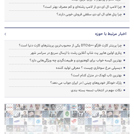
چرا لامپ ال ای دی از لامپ رشته‌ای و کم مصرف بهتر است؟
چرا پنل های ال ای دی سقفی فروش خوبی دارند؟
اخبار مرتبط با حوزه
چرا پرینتر کارت فارگو DTC1500 یکی از محبوب‌ترین پرینترهای کارت دنیا است؟
پتاری اولین هایپر پت شاپ آنلاین رشت با ارسال سریع در سراسر شهر
بهترین کیسه خواب برای کوهنوردی و طبیعت‌گردی چه ویژگی‌هایی دارد؟
دیسپلی مرغ سوخاری چیست ؟ معرفی تولید کننده
بهترین تاب کودک در منزل کدام است؟
پارک خودکار خودروهای چینی | در ایران جواب می دهد؟
نکات مهم در انتخاب تسمه بسته بندی