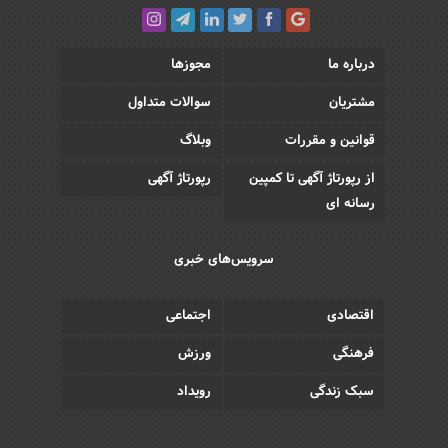
درباره ما
مجوزها
مشتریان
سوالات متداول
قوانین و مقررات
وبلاگ
از رپورتاژ آگهی تا کمپین
رپورتاژ آگهی
رسانه ای
سرویس‌های خبری
اقتصادی
اجتماعی
فرهنگی
ورزش
سبک زندگی
رویداد