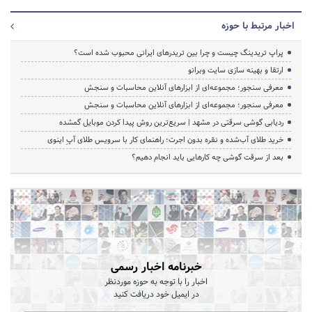
اخبار مرتبط با حوزه
پراپ تریدینگ چیست و چرا بین تریدرهای ایرانی محبوب شده است؟
ارتقا و بهینه سازی سایت وبرانو
معرفی سنجور؛ مجموعه‌ای از ابزارهای آنلاین محاسبات و سنجش
معرفی سنجور؛ مجموعه‌ای از ابزارهای آنلاین محاسبات و سنجش
ردیابی گوشی سرقتی در مشهد | سریع‌ترین روش پیدا کردن موبایل گمشده
خرید طلای آب‌شده و نقره بدون اجرت؛ راهنمای کار با سرویس طلای آپِ اینوی
بعد از سرقت گوشی چه کارهایی باید انجام دهیم؟
خبرنامه اخبار رسمی
اخبار را با توجه به حوزه موردنظر
در ایمیل خود دریافت کنید