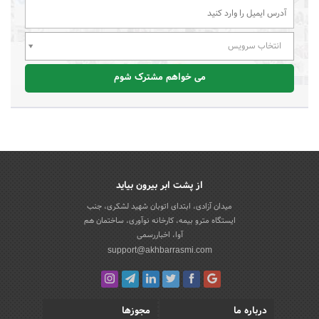
انتخاب سرویس
می خواهم مشترک شوم
از پشت ابر بیرون بیاید
میدان آزادی، ابتدای اتوبان شهید لشکری، جنب
ایستگاه مترو بیمه، کارخانه نوآوری، ساختمان هم
آوا، اخباررسمی
support@akhbarrasmi.com
درباره ما
مجوزها