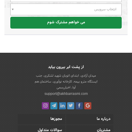
انتخاب سرویس
می خواهم مشترک شوم
از پشت ابر بیرون بیاید
میدان آزادی، ابتدای اتوبان شهید لشکری، جنب
ایستگاه مترو بیمه، کارخانه نوآوری، ساختمان هم
آوا، اخباررسمی
support@akhbarrasmi.com
درباره ما
مجوزها
مشتریان
سوالات متداول