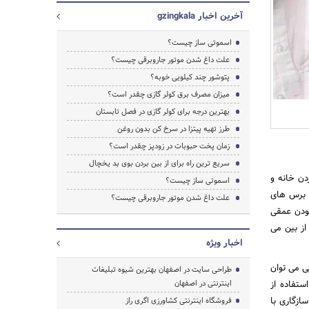
آخرین اخبار gzingkala
اسموتی ساز چیست؟
علت داغ شدن موتور جاروبرقی چیست؟
پتوشور چند کیلویی خوبه؟
میزان مصرف برق کولر گازی چقدر است؟
بهترین درجه برای کولر گازی در فصل تابستان
طرز تهیه پیتزا در سرخ کن بدون روغن
زمان پخت حبوبات در زودپز چقدر است؟
سریع ترین راه برای از بین بردن بوی بد یخچال
دن خانه و
اسموتی ساز چیست؟
و برس های
علت داغ شدن موتور جاروبرقی چیست؟
بودن عمقی
جستجو
بخارشوی از بین می
اخبار ویژه
ی می توان
طراحی سایت در اصفهان بهترین شیوه تبلیغات
ستفاده از
اینترنتی در اصفهان
ازگاری با
فروشگاه اینترنتی کشاورزی اگری راز