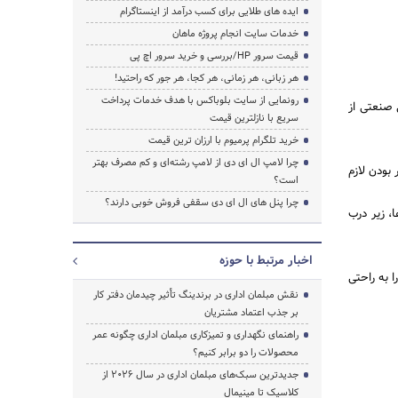
ایده های طلایی برای کسب درآمد از اینستاگرام
خدمات سایت انجام پروژه ماهان
قیمت سرور HP/بررسی و خرید سرور اچ پی
هر زبانی، هر زمانی، هر کجا، هر جور که راحتید!
رونمایی از سایت بلوباکس با هدف خدمات پرداخت
 صنعتی از
سریع با نازلترین قیمت
خرید تلگرام پرمیوم با ارزان ترین قیمت
چرا لامپ ال ای دی از لامپ رشته‌ای و کم مصرف بهتر
بودن لازم
است؟
چرا پنل های ال ای دی سقفی فروش خوبی دارند؟
، زیر درب
اخبار مرتبط با حوزه
ا به راحتی
نقش مبلمان اداری در برندینگ تأثیر چیدمان دفتر کار
بر جذب اعتماد مشتریان
راهنمای نگهداری و تمیزکاری مبلمان اداری چگونه عمر
محصولات را دو برابر کنیم؟
جدیدترین سبک‌های مبلمان اداری در سال ۲۰۲۶ از
کلاسیک تا مینیمال