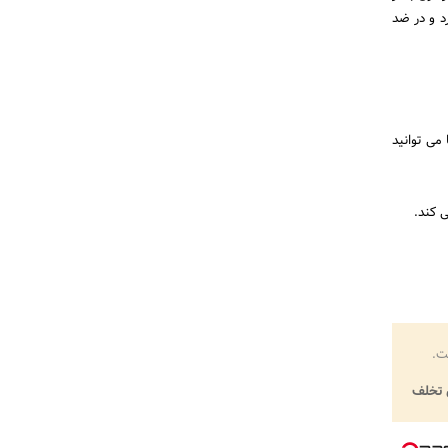
د و در ضد
می توانید
 کند.
ت.
تخلف