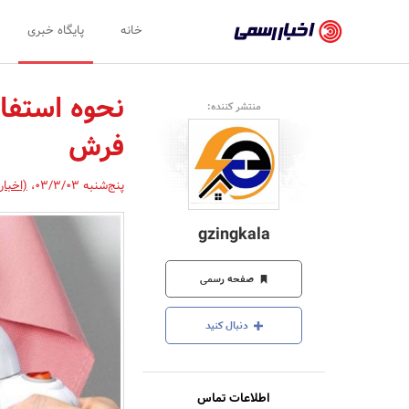
اخبار
خانه
پایگاه خبری
رسمی
-
نحوه استفاد
منتشر کننده:
اخبار
فرش
تایید
شده
پنج‌شنبه 03/3/03
،
(اخبار
شرکت‌ها،
gzingkala
سازمان‌ها
و
صفحه رسمی
روابط
دنبال کنید
عمومی‌ها
اطلاعات تماس