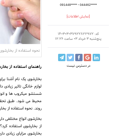
-
091448*****
044462*****
[نمایش اطلاعات]
کد: 140303037922822972
پنج‌شنبه 3 خرداد 03 ساعت 12:26
نحوه استفاده از بخارشوی 
در دسترس نیست
راهنمای استفاده از بخار
بخارشوی یک نام آشنا برا
لوازم خانگی تاثیر زیادی 
شستشو میکروب ها و انواع 
روند. نحوه استفاده از بخا
بخارشوی انواع مختلفی دارد
از بخارشوی استفاده کرد؟
بخارشوی مزایای زیادی دار