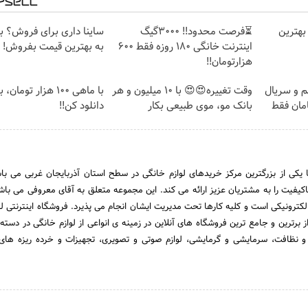
بهترین
⏳فرصت محدود!! 3000گیگ
ساینا داری برای فروش؟ با 
اینترنت خانگی 180 روزه فقط 600
به بهترین قیمت بفروش!
هزارتومان!!
م و سریال
وقت تغییره😍😍 با 10 میلیون و هر
با ماهی 100 هزار توما
امان فقط
بانک مو، موی طبیعی بکار
دانلود کن!!
یکی از بزرگترین مرکز خریدهای لوازم خانگی در سطح استان آذربایجان غربی می باش
یفیت را به مشتریان عزیز ارائه می کند. این مجموعه متعلق به آقای معروفی می باش
لکترونیکی است و کلیه کارها تحت مدیریت ایشان انجام می پذیرد. فروشگاه اینترنتی لو
ز برترین و جامع ترین فروشگاه های آنلاین در زمینه ی انواعی از لوازم خانگی در دسته
 نظافت، سرمایشی و گرمایشی، لوازم صوتی و تصویری، تجهیزات و خرده ریزه های 