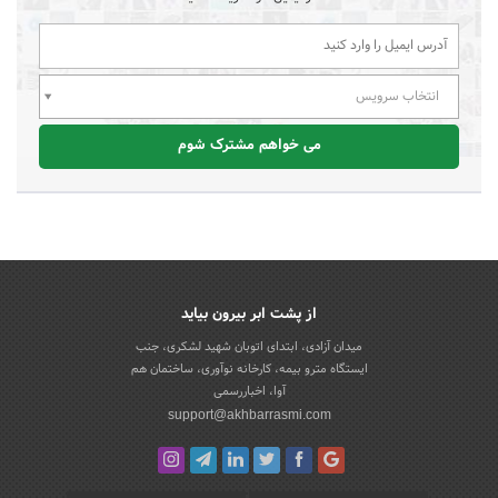
انتخاب سرویس
می خواهم مشترک شوم
از پشت ابر بیرون بیاید
میدان آزادی، ابتدای اتوبان شهید لشکری، جنب
ایستگاه مترو بیمه، کارخانه نوآوری، ساختمان هم
آوا، اخباررسمی
support@akhbarrasmi.com