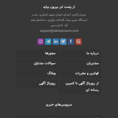
از پشت ابر بیرون بیاید
میدان آزادی، ابتدای اتوبان شهید لشکری، جنب
ایستگاه مترو بیمه، کارخانه نوآوری، ساختمان هم
آوا، اخباررسمی
support@akhbarrasmi.com
درباره ما
مجوزها
مشتریان
سوالات متداول
قوانین و مقررات
وبلاگ
از رپورتاژ آگهی تا کمپین
رپورتاژ آگهی
رسانه ای
سرویس‌های خبری