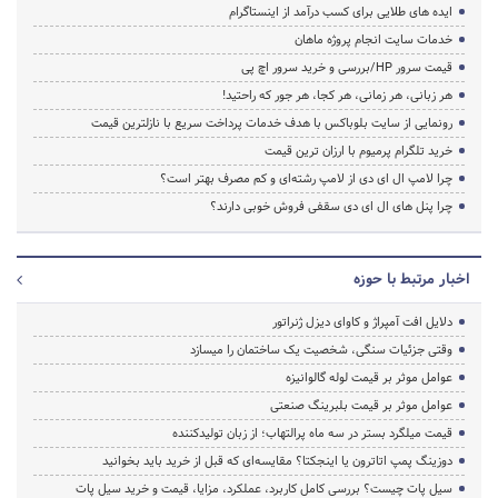
ایده های طلایی برای کسب درآمد از اینستاگرام
خدمات سایت انجام پروژه ماهان
قیمت سرور HP/بررسی و خرید سرور اچ پی
هر زبانی، هر زمانی، هر کجا، هر جور که راحتید!
رونمایی از سایت بلوباکس با هدف خدمات پرداخت سریع با نازلترین قیمت
خرید تلگرام پرمیوم با ارزان ترین قیمت
چرا لامپ ال ای دی از لامپ رشته‌ای و کم مصرف بهتر است؟
چرا پنل های ال ای دی سقفی فروش خوبی دارند؟
اخبار مرتبط با حوزه
دلایل افت آمپراژ و کاوای دیزل ژنراتور
وقتی جزئیات سنگی، شخصیت یک ساختمان را میسازد
عوامل موثر بر قیمت لوله گالوانیزه
عوامل موثر بر قیمت بلبرینگ صنعتی
قیمت میلگرد بستر در سه ماه پرالتهاب؛ از زبان تولیدکننده
دوزینگ پمپ اتاترون یا اینجکتا؟ مقایسه‌ای که قبل از خرید باید بخوانید
سیل پات چیست؟ بررسی کامل کاربرد، عملکرد، مزایا، قیمت و خرید سیل پات