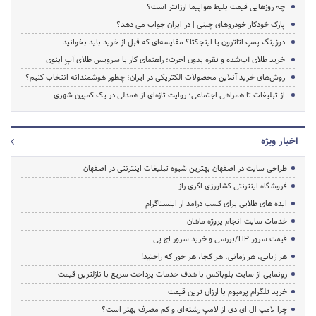
چه روزهایی قیمت بلیط هواپیما ارزانتر است؟
پارک خودکار خودروهای چینی | در ایران جواب می دهد؟
دوزینگ پمپ اتاترون یا اینجکتا؟ مقایسه‌ای که قبل از خرید باید بخوانید
خرید طلای آب‌شده و نقره بدون اجرت؛ راهنمای کار با سرویس طلای آپِ اینوی
روش‌های خرید آنلاین محصولات الکتریکی در ایران؛ چطور هوشمندانه انتخاب کنیم؟
از تبلیغات تا همراهی اجتماعی؛ روایت تازه‌ای از همدلی در یک کمپین شهری
اخبار ویژه
طراحی سایت در اصفهان بهترین شیوه تبلیغات اینترنتی در اصفهان
فروشگاه اینترنتی کشاورزی اگری راز
ایده های طلایی برای کسب درآمد از اینستاگرام
خدمات سایت انجام پروژه ماهان
قیمت سرور HP/بررسی و خرید سرور اچ پی
هر زبانی، هر زمانی، هر کجا، هر جور که راحتید!
رونمایی از سایت بلوباکس با هدف خدمات پرداخت سریع با نازلترین قیمت
خرید تلگرام پرمیوم با ارزان ترین قیمت
چرا لامپ ال ای دی از لامپ رشته‌ای و کم مصرف بهتر است؟