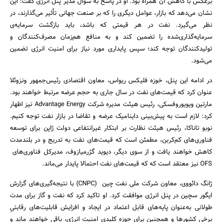
برعکس با کاهش آن همراه بود. او در پاسخ به سوال مدیر پنل انرژی گفت: این
نشان می‌دهد که بازار، عوامل دیگری را که بر صنعت جهانی تأثیر می‌گذارند، در
نظر می‌گیرد. نفت در هر قیمتی که باشد، باید بازگشت سرمایه‌ی
سرمایه‌گذاری‌شده را تضمین کند و به منافع هم‌زمان مصرف‌کنندگان و
تولیدکنندگان توجه کند؛ سپس پایداری مورد نیاز برای امنیت انرژی تضمین
می‌شود.
در ادامه این پنل، خوزه فلیکس ریواس، معاون اقتصادی رئیس‌جمهور ونزوئلا
عنوان کرد که قیمت‌های نفت در سال جاری به حجم عرضه مرتبط خواهند بود.
مارتین ویویوروفسکی، رئیس هیئت مدیره شرکت Advantage Energy نیز اظهار
کرد: لازم است به پیش‌بینی داینامیک عرضه و تقاضا در بازار نفت توجه کنیم.
نوبو تاناکا، رئیس هیئت نظارت بر ابتکار غیرانتفاعی دولت ژاپن برای توسعه
فناوری‌های کم‌کربن، مطمئن است که قیمت‌های نفت به تدریج و در بلندمدت
کاهش خواهند یافت و از سوی دیگر، دیوید گژرمیازوف، مدیرکل فناوری‌های
OFS نیز معتقد است که که قیمت‌های نفت احتمالا پایدار می‌ماند.
ژانگ دائووی، معاون شرکت ملی نفت چین (CNPC) با نتیجه‌گیری‌های گزارش
ایگور سچین در پنل انرژی موافقت کرد. او تاکید کرد که نفت و گاز برای مدت
طولانی به‌عنوان پایه‌های قابل اعتماد در ایجاد و افزایش قابلیت‌های رقابتیِ
برخی کشورها و همچنین برای حوزه کلیدی امنیت انرژی، باقی خواهند ماند و