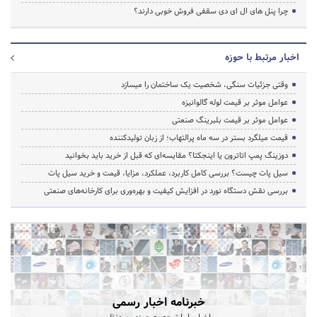
چرا پنل های ال ای دی سقفی فروش خوبی دارند؟
اخبار مرتبط با حوزه
وقتی جزئیات سنگی، شخصیت یک ساختمان را میسازد
عوامل موثر بر قیمت لوله گالوانیزه
عوامل موثر بر قیمت بلبرینگ صنعتی
قیمت میلگرد بستر در سه ماه پرالتهاب؛ از زبان تولیدکننده
دوزینگ پمپ اتاترون یا اینجکتا؟ مقایسه‌ای که قبل از خرید باید بخوانید
سیل پات چیست؟ بررسی کامل کاربرد، عملکرد، مزایا، قیمت و خرید سیل پات
بررسی نقش دستگاه نورد در افزایش کیفیت و بهره‌وری برای کارخانه‌های صنعتی
خبرنامه اخبار رسمی