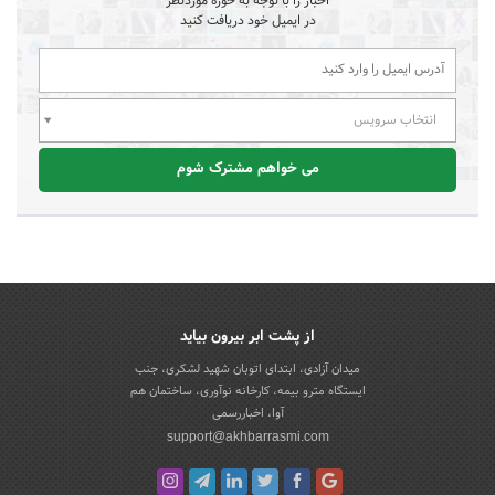
اخبار را با توجه به حوزه موردنظر
در ایمیل خود دریافت کنید
انتخاب سرویس
می خواهم مشترک شوم
از پشت ابر بیرون بیاید
میدان آزادی، ابتدای اتوبان شهید لشکری، جنب
ایستگاه مترو بیمه، کارخانه نوآوری، ساختمان هم
آوا، اخباررسمی
support@akhbarrasmi.com