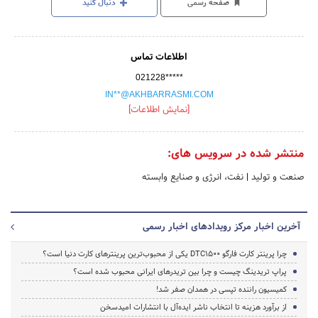
صفحه رسمی
دنبال کنید
اطلاعات تماس
021228*****
IN**@AKHBARRASMI.COM
[نمایش اطلاعات]
منتشر شده در سرویس های:
صنعت و تولید
|
نفت، انرژی و صنایع وابسته
آخرین اخبار مرکز رویدادهای اخبار رسمی
چرا پرینتر کارت فارگو DTC1500 یکی از محبوب‌ترین پرینترهای کارت دنیا است؟
پراپ تریدینگ چیست و چرا بین تریدرهای ایرانی محبوب شده است؟
کمیسیون راننده تپسی در همدان صفر شد!
از برآورد هزینه تا انتخاب ناشر ایده‌آل با انتشارات امیدسخن