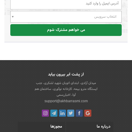
انتخاب سرویس
می خواهم مشترک شوم
از پشت ابر بیرون بیاید
میدان آزادی، ابتدای اتوبان شهید لشکری، جنب
ایستگاه مترو بیمه، کارخانه نوآوری، ساختمان هم
آوا، اخباررسمی
support@akhbarrasmi.com
درباره ما
مجوزها