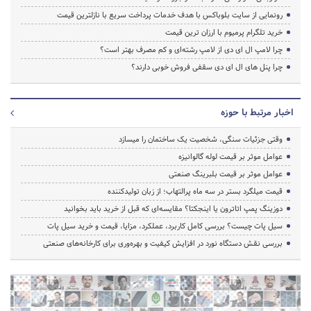
رونمایی از سایت بلوباکس با هدف خدمات پرداخت سریع با نازلترین قیمت
خرید تلگرام پرمیوم با ارزان ترین قیمت
چرا لامپ ال ای دی از لامپ رشته‌ای و کم مصرف بهتر است؟
چرا پنل های ال ای دی سقفی فروش خوبی دارند؟
اخبار مرتبط با حوزه
وقتی جزئیات سنگی، شخصیت یک ساختمان را میسازد
عوامل موثر بر قیمت لوله گالوانیزه
عوامل موثر بر قیمت بلبرینگ صنعتی
قیمت میلگرد بستر در سه ماه پرالتهاب؛ از زبان تولیدکننده
دوزینگ پمپ اتاترون یا اینجکتا؟ مقایسه‌ای که قبل از خرید باید بخوانید
سیل پات چیست؟ بررسی کامل کاربرد، عملکرد، مزایا، قیمت و خرید سیل پات
بررسی نقش دستگاه نورد در افزایش کیفیت و بهره‌وری برای کارخانه‌های صنعتی