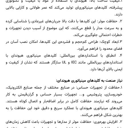
1.کیفیت ساخت بالا: هیوندای با استفاده از مواد با کیفیت و تکنولوژی
پیشرفته، کلیدهای مینیاتوری‌ای تولید می‌کند که عمر طولانی و کارایی بالایی
دارند.
2. حفاظت موثر: این کلیدها با دقت بالا جریان‌های غیرعادی را شناسایی کرده
و به سرعت مدار را قطع می‌کنند، که این موضوع از آسیب دیدن تجهیزات و
خطرات احتمالی جلوگیری می‌کند.
3.ابعاد کوچک: طراحی کم‌حجم و فشرده‌ی این کلیدها، امکان نصب آسان در
فضای محدود را فراهم می‌آورد.
4. انطباق با استانداردهای بین‌المللی: کلیدهای مینیاتوری هیوندای با
جستجو
استانداردهای بین‌المللی مانند IEC و UL سازگار هستند که نشان از کیفیت و
ایمنی بالای آن‌ها دارد.
نیاز صنعت به کلیدهای مینیاتوری هیوندای:
1.حفاظت از تجهیزات حساس: در صنایع مختلف از جمله صنایع الکترونیک،
خودروسازی، پتروشیمی و... تجهیزات بسیار حساس و گران‌قیمتی به کار
می‌روند که نیازمند حفاظت کامل در برابر اضافه‌بار و اتصال کوتاه هستند.
کلیدهای مینیاتوری هیوندای با عملکرد سریع و دقیق خود این حفاظت را به
بهترین شکل فراهم می‌کنند.
2. افزایش بهره‌وری: حفاظت موثر از مدارها و تجهیزات باعث کاهش زمان‌های