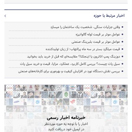
اخبار مرتبط با حوزه
وقتی جزئیات سنگی، شخصیت یک ساختمان را میسازد
عوامل موثر بر قیمت لوله گالوانیزه
عوامل موثر بر قیمت بلبرینگ صنعتی
قیمت میلگرد بستر در سه ماه پرالتهاب؛ از زبان تولیدکننده
دوزینگ پمپ اتاترون یا اینجکتا؟ مقایسه‌ای که قبل از خرید باید بخوانید
سیل پات چیست؟ بررسی کامل کاربرد، عملکرد، مزایا، قیمت و خرید سیل پات
بررسی نقش دستگاه نورد در افزایش کیفیت و بهره‌وری برای کارخانه‌های صنعتی
خبرنامه اخبار رسمی
اخبار را با توجه به حوزه موردنظر
در ایمیل خود دریافت کنید