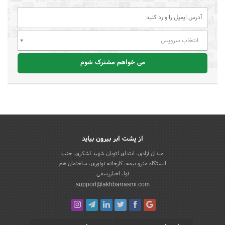
انتخاب سرویس
می خواهم مشترک شوم
از پشت ابر بیرون بیاید
میدان آزادی، ابتدای اتوبان شهید لشکری، جنب
ایستگاه مترو بیمه، کارخانه نوآوری، ساختمان هم
آوا، اخباررسمی
support@akhbarrasmi.com