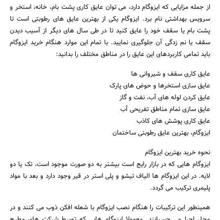
از جمله مزایایی که ایزوگام دارد، می توان عایق کاری پشت بام، خانه، استخر و
سرویس بهداشتی نام برد. ایزوگام یکی از بهترین عایق های رطوبتی است تا
پشت بام یا سقف خود را عایق کنید تا در طی سال های دیگر از آسیب دیدن
سقف یا نم زدگی آن جلوگیری نمایید. با تمام این موارد هنگام خرید ایزوگام
باید تمامی کاربردهای این عایق را در مناطق مختلف را بدانید:
عایق کاری سقف و شیروانی ها
عایق سازی استخرها و حوض های پارک
عایق کردن لوله های آب، نفت و گاز
عایق سازی تمام مناطق تفریحی آب
عایق کاری پوشش های کاذب
ایزوگام، بهترین عایق رطوبتی ساختمان
نحوه خرید بهترین ایزوگام
ایزوگام هایی که در بازار رایج است بیشتر به دو صورت موجود است، تک یا دو
لایه. در این ایزوگام ها الیاف تیشو و پلی استر در قیر وجود دارد و بعد با مواد
پلیمری ترکیب می گردد.
همینطور این ترکیبات را هنگام نصب ایزوگام با شعله افکن ذوب می کنند و در
محل اجرا می چسبانند. معمولا ایزوگام هایی که توسط شرکت های مطرح