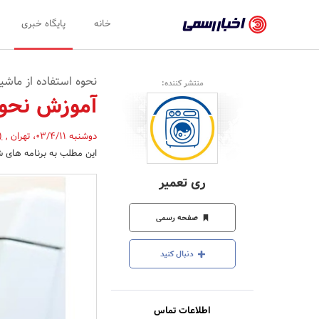
اخبار
خانه
پایگاه خبری
رسمی
-
نحوه استفاده از ماشی
منتشر کننده:
اخبار
آموزش نحوه
تایید
دوشنبه 03/4/11
،
تهران
,
(
شده
این مطلب به برنامه های ش
شرکت‌ها،
ری تعمیر
سازمان‌ها
و
صفحه رسمی
روابط
دنبال کنید
عمومی‌ها
اطلاعات تماس