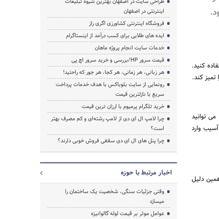
طراحی سایت در اصفهان بهترین شیوه تبلیغات
د.
اینترنتی در اصفهان
فروشگاه اینترنتی کشاورزی اگری راز
ایده های طلایی برای کسب درآمد از اینستاگرام
جستجو
خدمات سایت انجام پروژه ماهان
قیمت سرور HP/بررسی و خرید سرور اچ پی
د و لباس ها لک و کثیفی کمی دارند می توانید از برنامه quicker wash استفاده کنید.
هر زبانی، هر زمانی، هر کجا، هر جور که راحتید!
تمیز کند.
رونمایی از سایت بلوباکس با هدف خدمات پرداخت
سریع با نازلترین قیمت
خرید تلگرام پرمیوم با ارزان ترین قیمت
می توانید
چرا لامپ ال ای دی از لامپ رشته‌ای و کم مصرف بهتر
آسیب وارد
است؟
چرا پنل های ال ای دی سقفی فروش خوبی دارند؟
اخبار مرتبط با حوزه
 همین دلیل
وقتی جزئیات سنگی، شخصیت یک ساختمان را
میسازد
عوامل موثر بر قیمت لوله گالوانیزه