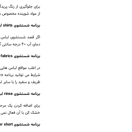
برای جلوگیری از رنگ پریدگ
از مواد شوینده مخصوص شس
برنامه شستشوی shirts لباسشویی بکو
دمای آب 40 درجه سانتی گراد است و به همین دلیل به بافت لباس آسیب وارد نخواهد شد.
برنامه شستشوی mix fabrics لباسشویی بکو
در اغلب مواقع لباس هایی 
ظریف و سفید را با سایر ل
برنامه شستشوی rinse لباسشویی بکو
برای اضافه کردن یک مرحل
خشک کن با آن فعال نمی 
برنامه شستشوی super short لباسشویی بکو