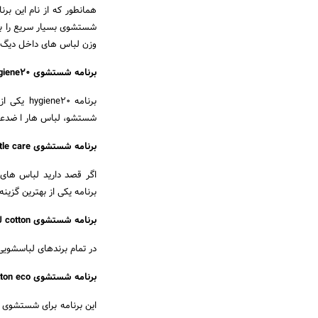
شستشوی بسیار سریع را بر
وزن لباس های داخل دیگ از 2 کیلوگرم بیشتر نشود تا شستشو بهتر انج
برنامه شستشوی hygiene20 لباسشویی بکو
برنامه 0
شستشو، لباس هار ا ضدعف
برنامه شستشوی gentle care لباسشویی بکو
اگر قصد دارید لباس های
برنامه یکی از بهترین گزین
برنامه شستشوی cotton لباسشویی بکو
در تمام برندهای لباسشویی برنامه شستشوی cotton برای ش
برنامه شستشوی cotton eco لباسشویی بکو
این برنامه برای شستشوی ل