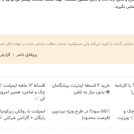
منتشر کننده را تایید می‌کند ولی مسئولیت صحت مطلب منتشر شده بر عهده ناشر اس
پروفایل ناشر
گزارش 
با کارنامه
خرید 4 قسطه اینترنت پیشگامان
اقساط ۱۲ ماهه ایمپلنت
!
☎️ بدون نیاز به تلفن
چک و ضامن؛ همین امروز 
کن ✅
چک و
۵۵٪ سود!! در طرح ویژه بیت‌پین
ایمپلنت با روکش زیرکونیا
فیف 👈 ویزیت
(فرصت محدود)
رایگان + گارانتی شرکتی 