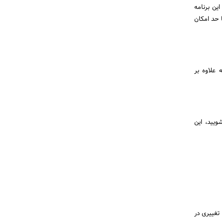
د 14 دقیقه طول می کشد. این برنامه
 حد امکان
ه علاوه بر
ویید، این
تغییری در