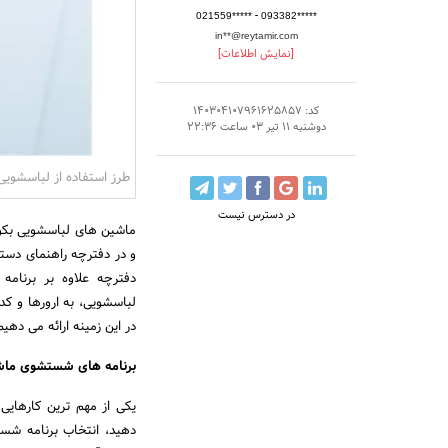
-
021559*****
093382*****
in**@reytamir.com
[نمایش اطلاعات]
کد: 140304107961625857
دوشنبه 11 تیر 03 ساعت 22:36
طرز استفاده از لباسشویی
در دسترس نیست
ماشین های لباسشویی بکو 
و در دفترچه راهنمای دستگ
دفترچه علاوه بر برنا
لباسشویی، به ارورها و کد
در این زمینه ارائه می دهیم
برنامه های شستشوی ماش
یکی از مهم ترین کارهایی
دهید، انتخاب برنامه ش