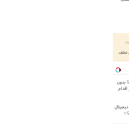
ت.
تخلف
 🦷 بدون
اقدام
 دیجیتال
✨