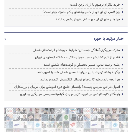
خرید تلگرام پرمیوم با ارزان ترین قیمت
چرا لامپ ال ای دی از لامپ رشته‌ای و کم مصرف بهتر است؟
چرا پنل های ال ای دی سقفی فروش خوبی دارند؟
اخبار مرتبط با حوزه
مدرک مربیگری آمادگی جسمانی؛ شرایط، دوره‌ها و فرصت‌های شغلی
تقدیر از تیم گشایش مسیر «چهل‌سالگی» باشگاه کوهنوردی تهران
رشته تربیت بدنی: مسیر تحصیلی و فرصت‌های شغلی آینده
چگونه رشته تربیت بدنی می‌تواند مسیر شغلی شما را تغییر دهد
هر آنچه باید درباره کارت‌های فوتبالی کلکسیونی کیمدی بدانید
اصول طراحی تمرینی چیست؟ راهنمای جامع دوره آموزشی برای مربیان و ورزشکاران
پایه‌گذار کلیستنیکس در شهرستان رامهرمز، گواهینامه رسمی مربیگری و داوری