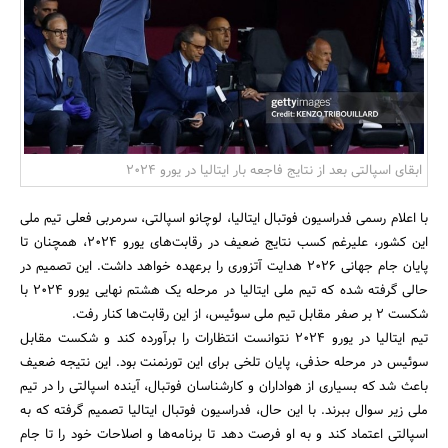
بانک، بیمه و سرمایه
مسکن و ساختمان
ابقای اسپالتی بعد از نتایج فاجعه بار ایتالیا در یورو ۲۰۲۴
با اعلام رسمی فدراسیون فوتبال ایتالیا، لوچانو اسپالتی، سرمربی فعلی تیم ملی
این کشور، علیرغم کسب نتایج ضعیف در رقابت‌های یورو 2024، همچنان تا
پایان جام جهانی 2026 هدایت آتزوری را برعهده خواهد داشت. این تصمیم در
حالی گرفته شده که تیم ملی ایتالیا در مرحله یک هشتم نهایی یورو 2024 با
شکست 2 بر صفر مقابل تیم ملی سوئیس، از این رقابت‌ها کنار رفت.
تیم ایتالیا در یورو 2024 نتوانست انتظارات را برآورده کند و شکست مقابل
سوئیس در مرحله حذفی، پایان تلخی برای این تورنمنت بود. این نتیجه ضعیف
باعث شد که بسیاری از هواداران و کارشناسان فوتبال، آینده اسپالتی را در تیم
ملی زیر سوال ببرند. با این حال، فدراسیون فوتبال ایتالیا تصمیم گرفته که به
اسپالتی اعتماد کند و به او فرصت دهد تا برنامه‌ها و اصلاحات خود را تا جام