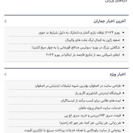
تازه‌های ورزش
آخرین اخبار جماران
یورو 2024| توقف بازی آلمان و دانمارک به دلیل شرایط بد جوی
صعود ژاپن به فینال لیگ ملت های والیبال
شگفتی بزرگ در یورو؛ سوئیس مدافع قهرمانی را به چهار میخ کشید!
ابقای اسپالتی بعد از نتایج فاجعه بار ایتالیا در یورو ۲۰۲۴
اخبار ویژه
طراحی سایت در اصفهان بهترین شیوه تبلیغات اینترنتی در اصفهان
فروشگاه اینترنتی کشاورزی اگری راز
ایده های طلایی برای کسب درآمد از اینستاگرام
خدمات سایت انجام پروژه ماهان
قیمت سرور HP/بررسی و خرید سرور اچ پی
هر زبانی، هر زمانی، هر کجا، هر جور که راحتید!
رونمایی از سایت بلوباکس با هدف خدمات پرداخت سریع با نازلترین قیمت