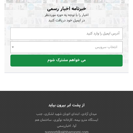
خبرنامه اخبار رسمی
اخبار را با توجه به حوزه موردنظر
در ایمیل خود دریافت کنید
انتخاب سرویس
می خواهم مشترک شوم
از پشت ابر بیرون بیاید
میدان آزادی، ابتدای اتوبان شهید لشکری، جنب
ایستگاه مترو بیمه، کارخانه نوآوری، ساختمان هم
آوا، اخباررسمی
support@akhbarrasmi.com