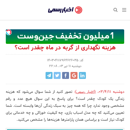
بازگشت
بازگشت
بازگشت
بازگشت
بازگشت
بازگشت
بازگشت
اخبار
رسمی
صفحه نخست پایگاه خبری
صفحه نخست ورزش
صفحه نخست رویداد
صفحه نخست فرهنگی
صفحه نخست اقتصادی
صفحه نخست اجتماعی
صفحه نخست سبک زندگی
-
اقتصادی
رسانه‌ها
تجارت و بازار
علم و آموزش
تازه‌های ورزش
حراج و تخفیف
سلامت و زیبایی
اخبار
اجتماعی
نشریات و کتاب
بهداشت و درمان
مکان‌های ورزشی
کارآفرینی و استارتاپ
روانشناسی و موفقیت
جشنواره، نمایشگاه و هما
هزینه نگهداری از گربه در ماه چقدر است؟
تایید
شده
فرهنگی
مد و لباس
سینما و تئاتر
شهر و جامعه
تجهیزات ورزشی
مسابقه و فراخوان
نفت، انرژی و صنایع وابسته
کد: 140304117964626035
دوشنبه 11 تیر 03، 22:08
شرکت‌ها،
ورزش
موسیقی
باشگاه‌ها
حقوقی و قانون
سرگرمی و تفریح
تجارت الکترونیک و فناوری 
سازمان‌ها
سبک زندگی
صنعت و تولید
هنرهای تجسمی
دکوراسیون و منزل
گردشگری و میراث فرهنگی
و
دوشنبه 03/4/11
،
(اخبار رسمی)
:
تصور کنید از شما سوال می‌شود که هزینه
روابط
رویداد
صنایع دستی
محیط زیست
کسب و کار و خرده فروشی
زندگی‌ یک کودک چقدر است؟ برای پاسخ به این سوال هیچ عدد و رقم
مشخصی وجود ندارد چرا که همه چیز به سبک زندگی آن‌ها وابسته است. شما
عمومی‌ها
تبلیغات و روابط عمومی
صنایع غذایی و کشاورزی
تعیین می‌کنید که چه مدل اسباب بازی، چه کیفیت خوراکی و چه خدماتی برای
کودک نیاز است و براساس همان پارامترها هزینه‌ها را مشخص می‌کنید.
کار و استخدام