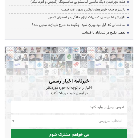
علت نچرخیدن دیگ ماشین لباسشویی سامسونگ (قدیمی و اتوماتیک)
بازسازی بدنه خودروهای لوکس بدون افت قیمت
افزایش ۱۸ درصدی تعمیرات لوازم خانگی در اصفهان تعمیر
ساختمانی که قرار بود ویران شود؛ چگونه به «برج تایتان» تبدیل شد؟
تعمیر پکیج در شادآباد با ضمانت
خبرنامه اخبار رسمی
اخبار را با توجه به حوزه موردنظر
در ایمیل خود دریافت کنید
انتخاب سرویس
می خواهم مشترک شوم