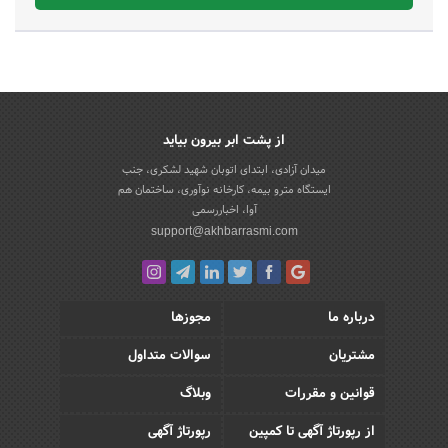
از پشت ابر بیرون بیاید
میدان آزادی، ابتدای اتوبان شهید لشکری، جنب
ایستگاه مترو بیمه، کارخانه نوآوری، ساختمان هم
آوا، اخباررسمی
support@akhbarrasmi.com
درباره ما
مجوزها
مشتریان
سوالات متداول
قوانین و مقررات
وبلاگ
از رپورتاژ آگهی تا کمپین
رپورتاژ آگهی