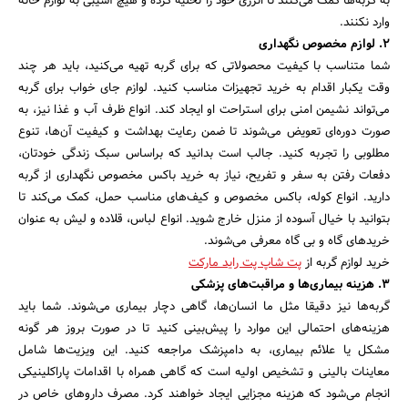
به گربه‌ها کمک می‌کنند تا انرژی خود را تخلیه کرده و هیچ آسیبی به لوازم خانه
وارد نکنند.
2. لوازم مخصوص نگهداری
شما متناسب با کیفیت محصولاتی که برای گربه تهیه می‌کنید، باید هر چند
وقت یکبار اقدام به خرید تجهیزات مناسب کنید. لوازم جای خواب برای گربه
می‌تواند نشیمن امنی برای استراحت او ایجاد کند. انواع ظرف آب و غذا نیز، به
صورت دوره‌ای تعویض می‌شوند تا ضمن رعایت بهداشت و کیفیت آن‌ها، تنوع
مطلوبی را تجربه کنید. جالب است بدانید که براساس سبک زندگی خودتان،
دفعات رفتن به سفر و تفریح، نیاز به خرید باکس مخصوص نگهداری از گربه
دارید. انواع کوله، باکس مخصوص و کیف‌های مناسب حمل، کمک می‌کند تا
بتوانید با خیال آسوده از منزل خارج شوید. انواع لباس، قلاده و لیش به عنوان
خرید‌های گاه و بی گاه معرفی می‌شوند.
خرید لوازم گربه از
پت شاپ پت راید مارکت
3. هزینه بیماری‌ها و مراقبت‌های پزشکی
گربه‌ها نیز دقیقا مثل ما انسان‌ها، گاهی دچار بیماری می‌شوند. شما باید
هزینه‌های احتمالی این موارد را پیش‌بینی کنید تا در صورت بروز هر گونه
مشکل یا علائم بیماری، به دامپزشک مراجعه کنید. این ویزیت‌ها شامل
معاینات بالینی و تشخیص اولیه است که گاهی همراه با اقدامات پاراکلینیکی
انجام می‌شود که هزینه مجزایی ایجاد خواهند کرد. مصرف داروهای خاص در