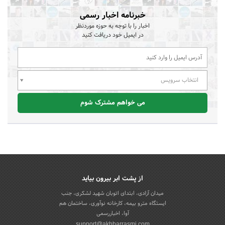
خبرنامه اخبار رسمی
اخبار را با توجه به حوزه موردنظر
در ایمیل خود دریافت کنید
انتخاب سرویس
می خواهم مشترک شوم
از پشت ابر بیرون بیاید
میدان آزادی، ابتدای اتوبان شهید لشکری، جنب
ایستگاه مترو بیمه، کارخانه نوآوری، ساختمان هم
آوا، اخباررسمی
support@akhbarrasmi.com