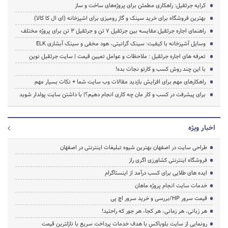
کرایه جرثقیل: راهکاری مطمئن برای پروژه‌های ساخت و ساز
بهترین فروشگاه برای خرید سینک و گاز رومیزی برای اشپزخانه (ای ال کا کالا)
راهنمای اجاره جرثقیل:مقایسه بین جرثقیل 7 تن و جرثقیل 3 تن برای پروژه مختلف
وسایل آشپزخانه با کیفیت: سینک گرانیتی، هود مخفی و سینک آبشاری ELK
تعرفه های اجاره جرثقیل : ملاحظات و عوامل تعیین قیمت | سایت جرثقیل نوین
با این چند روش کسب و کارتو نجات بده!
راهکارهای مهم برای افزایش بازدید مقالات وب سایت شما + نکات بسیار مهم
برای پیشرفت در کسب و کار مان چه کاری انجام دهیم؟| با داشتن سایت پولدار شوید
اخبار ویژه
طراحی سایت در اصفهان بهترین شیوه تبلیغات اینترنتی در اصفهان
فروشگاه اینترنتی کشاورزی اگری راز
ایده های طلایی برای کسب درآمد از اینستاگرام
خدمات سایت انجام پروژه ماهان
قیمت سرور HP/بررسی و خرید سرور اچ پی
هر زبانی، هر زمانی، هر کجا، هر جور که راحتید!
رونمایی از سایت بلوباکس با هدف خدمات پرداخت سریع با نازلترین قیمت