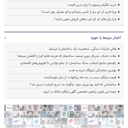
خرید تلگرام پرمیوم با ارزان ترین قیمت
چرا لامپ ال ای دی از لامپ رشته‌ای و کم مصرف بهتر است؟
چرا پنل های ال ای دی سقفی فروش خوبی دارند؟
اخبار مرتبط با حوزه
وقتی جزئیات سنگی، شخصیت یک ساختمان را میسازد
ملات خشک، متریال نوین صنعت ساختمان که هزینه‌ های اجرا را کاهش میدهد!
راهنمای جامع انتخاب سنگ ساختمان؛ از نمای لوکس تا کفپوش‌های اقتصادی
بهترین نمایندگی ایزوگام خرید و نصب
قیمت میلگرد بستر در سه ماه پرالتهاب؛ از زبان تولیدکننده
ساختمانی که قرار بود ویران شود؛ چگونه به «برج تایتان» تبدیل شد؟
خونه چی اولین پلتفرم تخصصی آگهی رایگان املاک در ایران