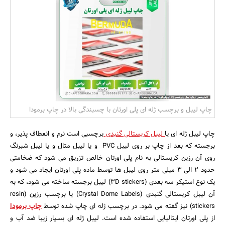
بانک، بیمه و سرمایه
مسکن و ساختمان
چاپ لیبل و برچسب ژله ای پلی اورتان با چسبندگی بالا در چاپ برمودا
چاپ لیبل ژله ای یا
لیبل کریستالی گنبدی
برچسبی است نرم و انعطاف پذیر، و
برجسته که بعد از چاپ بر روی لیبل PVC و یا لیبل متال و یا لیبل شبرنگ
روی آن رزین کریستالی به نام پلی اورتان خالص تزریق می شود که ضخامتی
حدود 2 الی 3 میلی متر روی لیبل ها توسط ماده پلی اورتان ایجاد می شود و
یک نوع استیکر سه بعدی (3D stickers) لیبل برجسته ساخته می شود، که به
آن لیبل کریستالی گنبدی (Crystal Dome Labels) یا برچسب رزین (resin
stickers) نیز گفته می شود. در برچسب ژله ای چاپ شده توسط
چاپ برمودا
از پلی اورتان ایتالیایی استفاده شده است. لیبل ژله ای بسیار زیبا ضد آب و