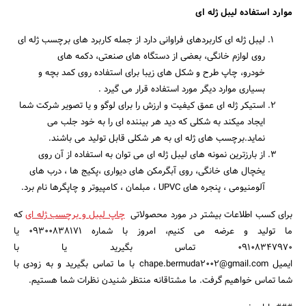
موارد استفاده لیبل ژله ای
لیبل ژله ای کاربردهای فراوانی دارد از جمله کاربرد های برچسب ژله ای
روی لوازم خانگی، بعضی از دستگاه های صنعتی، دکمه های
خودرو، چاپ طرح و شکل های زیبا برای استفاده روی کمد بچه و
بسیاری موارد دیگر مورد استفاده قرار می گیرد .
استیکر ژله ای عمق کیفیت و ارزش را برای لوگو و یا تصویر شرکت شما
ایجاد میکند به شکلی که دید هر بیننده ای را به خود جلب می
نماید.برچسب های ژله ای به هر شکلی قابل تولید می باشند.
از بارزترین نمونه های لیبل ژله ای می توان به استفاده از آن روی
یخچال های خانگی، روی آبگرمکن های دیواری ،پکیج ها ، درب های
آلومنیومی ، پنجره های UPVC ، مبلمان ، کامپیوتر و چاپگرها نام برد.
برای کسب اطلاعات بیشتر در مورد محصولاتی
چاپ لیبل و برچسب ژله ای
که
ما تولید و عرضه می کنیم، امروز با شماره 09300838171 یا
09108347970 تماس بگیرید یا با
ایمیل chape.bermuda2002@gmail.com با ما تماس بگیرید و به زودی با
شما تماس خواهیم گرفت. ما مشتاقانه منتظر شنیدن نظرات شما هستیم.