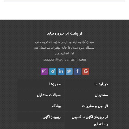
از پشت ابر بیرون بیاید
میدان آزادی، ابتدای اتوبان شهید لشکری، جنب
ایستگاه مترو بیمه، کارخانه نوآوری، ساختمان هم
آوا، اخباررسمی
support@akhbarrasmi.com
درباره ما
مجوزها
مشتریان
سوالات متداول
قوانین و مقررات
وبلاگ
از رپورتاژ آگهی تا کمپین
رپورتاژ آگهی
رسانه ای