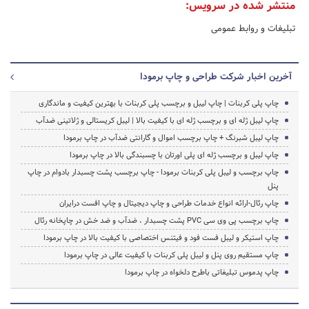
منتشر شده در سرویس:
تبلیغات و روابط عمومی
آخرین اخبار شرکت طراحی و چاپ برمودا
چاپ پلی کربنات | چاپ لیبل و برچسب پلی کربنات با بهترین کیفیت و ماندگاری
چاپ لیبل ژله ای و برچسب ژله ای با کیفیت بالا | لیبل کریستالی و ژلاتینی ضدآب
چاپ لیبل شبرنگ + چاپ برچسب اموال و گارانتی ضدآب در چاپ برمودا
چاپ لیبل و برچسب ژله ای پلی اورتان با چسبندگی بالا در چاپ برمودا
چاپ برچسب و لیبل پلی کربنات برمودا - چاپ برچسب پشت چسبدار بادوام در چاپ
پنل
چاپ رئال-ارائه انواع خدمات طراحی و چاپ دیجیتال و چاپ افست درایران
چاپ برچسب پی وی سی PVC پشت چسبدار ، ضدآب و ضد خش در چاپخانه رئال
چاپ استیکر و لیبل فست فود و فیتنس اختصاصی با کیفیت بالا در چاپ برمودا
چاپ مستقیم روی پنل و لیبل پلی کربنات با کیفیت عالی در چاپ برمودا
چاپ پدموس تبلیغاتی باطرح دلخواه در چاپ برمودا