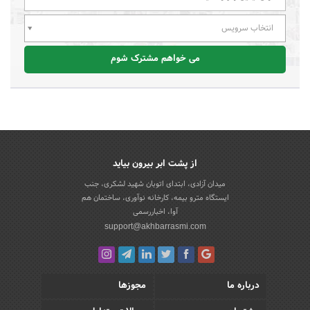
انتخاب سرویس
می خواهم مشترک شوم
از پشت ابر بیرون بیاید
میدان آزادی، ابتدای اتوبان شهید لشکری، جنب
ایستگاه مترو بیمه، کارخانه نوآوری، ساختمان هم
آوا، اخباررسمی
support@akhbarrasmi.com
درباره ما
مجوزها