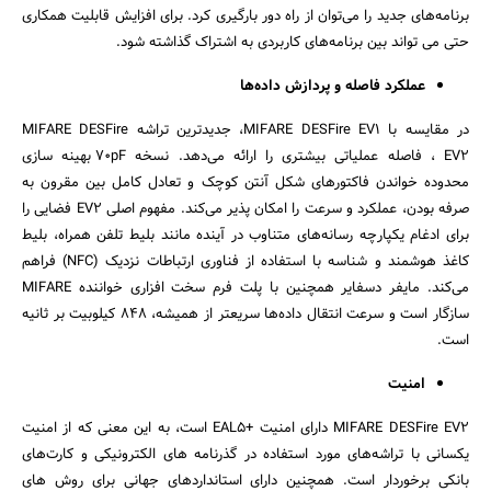
برنامه‌های جدید را می‌توان از راه دور بارگیری کرد. برای افزایش قابلیت همکاری
حتی می تواند بین برنامه‌های کاربردی به اشتراک گذاشته شود.
عملکرد فاصله و پردازش داده‌ها
در مقایسه با MIFARE DESFire EV1، جدیدترین تراشه MIFARE DESFire
EV2، فاصله عملیاتی بیشتری را ارائه می‌دهد. نسخه 70pF بهینه سازی
محدوده خواندن فاکتورهای شکل آنتن کوچک و تعادل کامل بین مقرون به
صرفه بودن، عملکرد و سرعت را امکان پذیر می‌کند. مفهوم اصلی EV2 فضایی را
برای ادغام یکپارچه رسانه‌های متناوب در آینده مانند بلیط تلفن همراه، بلیط
کاغذ هوشمند و شناسه با استفاده از فناوری ارتباطات نزدیک (NFC) فراهم
می‌کند. مایفر دسفایر همچنین با پلت فرم سخت افزاری خواننده MIFARE
سازگار است و سرعت انتقال داده‌ها سریعتر از همیشه، 848 کیلوبیت بر ثانیه
است.
امنیت
MIFARE DESFire EV2 دارای امنیت +EAL5 است، به این معنی که از امنیت
یکسانی با تراشه‌های مورد استفاده در گذرنامه های الکترونیکی و کارت‌های
بانکی برخوردار است. همچنین دارای استانداردهای جهانی برای روش های