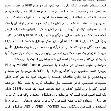
کارت دسفایر علاوه بر اینکه یکی از امن ترین فناوری‌های RFID در جهان است،
به راحتی قابل دسترسی است. ابتدا، برچسب‌های DESFire قابل برنامه ریزی
هستند تا فقط به خوانندگان (reader) مجاز اجازه دهند با آنها معامله کنند. در
عمل، برچسب DESFire شما را نمی‌توان قفل کرد، خواننده نمی تواند آن را هک
کند و همچنین تراکنش آن‌ها را نیز نمی‌توان رد کرد. بنابراین، شما باید از هر
گونه خطر هک و یا شبیه سازی جلوگیری کنید، باید DESFire را انتخاب کنید.
رمزگذاری 128 بیتی AES / TDES آن بطور موثر غیرقابل شکست است، و ارتباط
بین خوانندگان و فرستنده‌ها را در فرآیندی به نام احراز هویت متقابل تأمین
می‌کند. افزودن یک مرحله کد پین شخصی برای کاربران، امنیت احراز هویت آنها
را بیشتر می‌کند و به سیستم شناسایی شما بیشترین امنیت را می‌بخشد.
کارت‌های مایفر دسفایر در مقایسه با کارت‌های MIFARE Classic یا Plus
رویکرد کاملاً متفاوتی برای کدگذاری دارند. با DESFire، می‌توانید برنامه‌ها و
پرونده‌هایی را که حاوی اطلاعات هستند را تعریف کنید که هر کدام دارای
تنظیمات دسترسی خاص هستند. پنل تنظیمات کارت به شما امکان می‌دهد
قوانین کلی را برای الگوی کدگذاری خود تعریف کنید. یک کارت DESFire دارای
جستجو
یک کلید اصلی کارت است که می‌تواند برای کدگذاری مجدد یا پاک کردن کارت در
هر زمان استفاده شود. همه کلیدهای کارت‌های مایفر دسفایر را می‌توان با
استفاده از کلیدهای رمزگذاری شده 3DES ، 3K3DES یا AES رمزگذاری کرد.