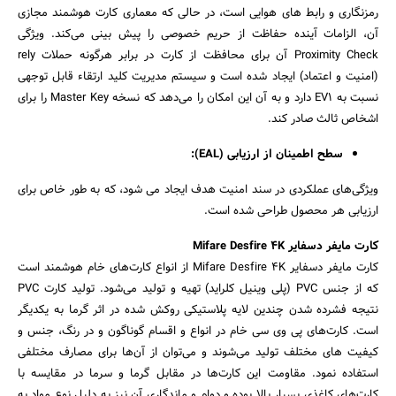
رمزنگاری و رابط های هوایی است، در حالی که معماری کارت هوشمند مجازی
آن، الزامات آینده حفاظت از حریم خصوصی را پیش بینی می‌کند. ویژگی
Proximity Check آن برای محافظت از کارت در برابر هرگونه حملات rely
(امنیت و اعتماد) ایجاد شده است و سیستم مدیریت کلید ارتقاء قابل توجهی
نسبت به EV1 دارد و به آن این امکان را می‌دهد که نسخه Master Key را برای
اشخاص ثالث صادر کند.
سطح اطمینان از ارزیابی (EAL):
ویژگی‌های عملکردی در سند امنیت هدف ایجاد می شود، که به طور خاص برای
ارزیابی هر محصول طراحی شده است.
کارت مایفر دسفایر Mifare Desfire 4K
کارت مایفر دسفایر Mifare Desfire 4K از انواع کارت‌های خام هوشمند است
که از جنس PVC (پلی وینیل کلراید) تهیه و تولید می‌شود. تولید کارت PVC
نتیجه فشرده شدن چندین لایه پلاستیکی روکش شده در اثر گرما به یکدیگر
است. کارت‌های پی وی سی خام در انواع و اقسام گوناگون و در رنگ، جنس و
کیفیت های مختلف تولید می‌شوند و می‌توان از آن‌ها برای مصارف مختلفی
استفاده نمود. مقاومت این کارت‌ها در مقابل گرما و سرما در مقایسه با
کارت‌های کاغذی بسیار بالا بوده و دوام و ماندگاری آن نیز به دلیل نوع مواد به