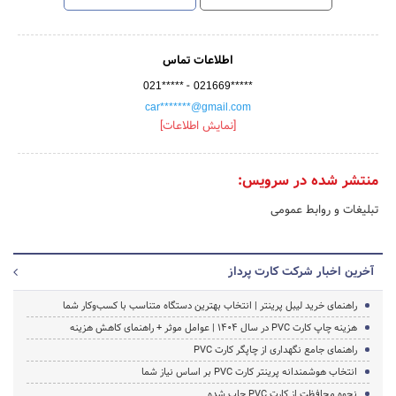
اطلاعات تماس
-
021*****
021669*****
car*******@gmail.com
[نمایش اطلاعات]
منتشر شده در سرویس:
تبلیغات و روابط عمومی
آخرین اخبار شرکت کارت پرداز
راهنمای خرید لیبل پرینتر | انتخاب بهترین دستگاه متناسب با کسب‌وکار شما
هزینه چاپ کارت PVC در سال ۱۴۰۴ | عوامل موثر + راهنمای کاهش هزینه
راهنمای جامع نگهداری از چاپگر کارت PVC
انتخاب هوشمندانه پرینتر کارت PVC بر اساس نیاز شما
نحوه محافظت از کارت PVC چاپ شده