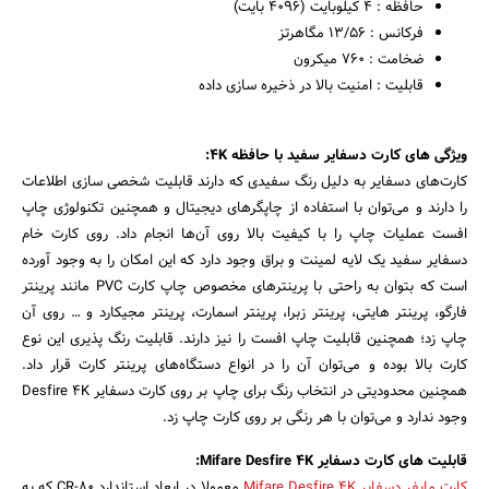
حافظه : ۴ کیلوبایت (۴۰۹۶ بایت)
فرکانس : ۱۳/۵۶ مگاهرتز
ضخامت : ۷۶۰ میکرون
قابلیت : امنیت بالا در ذخیره سازی داده
ویژگی های کارت دسفایر سفید با حافظه ۴K:
کارت‌های دسفایر به دلیل رنگ سفیدی که دارند قابلیت شخصی سازی اطلاعات
را دارند و می‌توان با استفاده از چاپگرهای دیجیتال و همچنین تکنولوژی چاپ
افست عملیات چاپ را با کیفیت بالا روی آن‌ها انجام داد. روی کارت خام
دسفایر سفید یک لایه لمینت و براق وجود دارد که این امکان را به وجود آورده
است که بتوان به راحتی با پرینترهای مخصوص چاپ کارت PVC مانند پرینتر
فارگو، پرینتر هایتی، پرینتر زبرا، پرینتر اسمارت، پرینتر مجیکارد و … روی آن‌
چاپ زد؛ همچنین قابلیت چاپ افست را نیز دارند. قابلیت رنگ پذیری این نوع
کارت بالا بوده و می‌توان آن را در انواع دستگاه‌های پرینتر کارت قرار داد.
همچنین محدودیتی در انتخاب رنگ برای چاپ بر روی کارت دسفایر Desfire 4K
وجود ندارد و می‌توان با هر رنگی بر روی کارت چاپ زد.
قابلیت های کارت دسفایر Mifare Desfire 4K:
کارت مایفر دسفایر Mifare Desfire 4K
معمولا در ابعاد استاندارد CR-80 که به