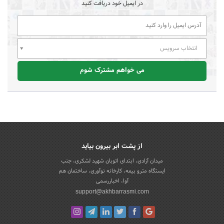
در ایمیل خود دریافت کنید
انتخاب سرویس
می خواهم مشترک شوم
از پشت ابر بیرون بیاید
میدان آزادی، ابتدای اتوبان شهید لشکری، جنب
ایستگاه مترو بیمه، کارخانه نوآوری، ساختمان هم
آوا، اخباررسمی
support@akhbarrasmi.com