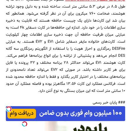
طول ۸.۵ در عرض ۵.۳ سانتی متر است، ساخته شده و به دلیل وجود تراشه
هوشمند، ضخامت ۷۶۰ میکرون برای آن‌ در نظر گرفته می‌شود. همانطور که
بیان شد این کارت‌ها دارای یک چیبست حافظه هستند که قابلیت به ذخیره
سازی اطلاعات را در خود دارد. اندازه این حافظه‌ها در کارت دسفایر ۴k است؛ به
عبارتی میزان ظرفیت حافظه آن جهت ذخیره سازی اطلاعات چهار کیلوبایت
است. کارت‌های خانواده مایفر دسفایر شامل EV1 و EV2 هستند. به عبارتی
DESFire رمزگذاری و احراز هویت را با استفاده از الگوریتم رمزنگاری سه گانه
DES انجام می‌دهد و پشتیبانی از تراشه را برای انواع برنامه‌ها فراهم می‌کند.
کارت هوشمند EV1 می‌تواند حداکثر ۲۸ برنامه مختلف و ۳۲ پرونده یا فایل
برای هر کاربر داشته باشد. در صورتی که EV2 می‌تواند تعداد نامحدودی از
برنامه‌های مختلف را در اختیار کاربر بگذارد و فقط با اندازه حافظه محدود شده
است. فرکانس عملکرد این کارت ۱۳.۵۶ مگاهرتز بوده و فاصله عملکرد آن حدود
۱۰ سانتی متر است که این میزان بستگی به نوع آنتن دارد.
### پایان خبر رسمی