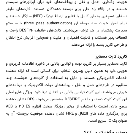
هویت، وفاداری، حمل و نقل و پرداخت‌های خرد برای اپراتورهای سیستم
هستند و در واقع راه حلی برای توسعه دهندگان هستند. کارت‌های مایفر
دسفایر همچنین به طور کامل با فناوری ارتباط نزدیک (NFC) سازگار هستند و
دارای احراز هویت سه مرحله ای (three pass authentication) با سیستم
مدیریت پشتیبان در هر تراشه می‌باشند. کارت‌های خانواده DESFire راحت و
انعطاف پذیر هستند، و قابلیت اطمینان و امنیت و همچنین افزایش نرخ انتقال
و طراحی کاربر پسند را ارائه می‌دهند.
کاربرد کارت دسفایر
کارت دسفایر بسیار پر کاربرد بوده و توانایی بالایی در ذخیره اطلاعات کاربردی و
هویتی دارد به همین دلیل بهترین انتخاب برای کسانی است که ارائه دهنده
خدمات الکترونیکی هستند و مایل به استفاده از کارت‌های هوشمند چند
منظوره در طرح‌های حمل و نقل ، برنامه‌های دولت الکترونیک یا برنامه‌های
هویتی می‌باشند. این کارت توانایی بالایی در انتقال دیتا دارد. ویژگی های اصلی
این کارت کارت دسفایر با نام DESFIRE مشخص می‌شود، DES نشان دهنده
سطح بالای امنیت با استفاده از موتور رمزنگار سخت افزاری 3D ES یا AES
برای رمزگذاری داده های انتقال و FIRE نشان دهنده موقعیت برجسته آن به
عنوان یک IC سریع است.
دسفایر چگونه کار می کند؟