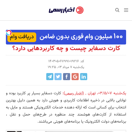
بازگشت
بازگشت
بازگشت
بازگشت
بازگشت
بازگشت
بازگشت
اخبار
رسمی
صفحه نخست پایگاه خبری
صفحه نخست ورزش
صفحه نخست رویداد
صفحه نخست فرهنگی
صفحه نخست اقتصادی
صفحه نخست اجتماعی
صفحه نخست سبک زندگی
-
اقتصادی
رسانه‌ها
تجارت و بازار
علم و آموزش
تازه‌های ورزش
حراج و تخفیف
سلامت و زیبایی
اخبار
اجتماعی
نشریات و کتاب
بهداشت و درمان
مکان‌های ورزشی
کارآفرینی و استارتاپ
روانشناسی و موفقیت
جشنواره، نمایشگاه و هما
کارت دسفایر چیست و چه کاربردهایی دارد؟
تایید
شده
فرهنگی
مد و لباس
سینما و تئاتر
شهر و جامعه
تجهیزات ورزشی
مسابقه و فراخوان
نفت، انرژی و صنایع وابسته
کد: 140305067991019216
یک‌شنبه 7 مرداد 03، 19:25
شرکت‌ها،
ورزش
موسیقی
باشگاه‌ها
حقوقی و قانون
سرگرمی و تفریح
تجارت الکترونیک و فناوری 
سازمان‌ها
سبک زندگی
صنعت و تولید
هنرهای تجسمی
دکوراسیون و منزل
گردشگری و میراث فرهنگی
و
یک‌شنبه 03/5/07
،
تهران
,
(اخبار رسمی)
:
کارت دسفایر بسیار پر کاربرد بوده و
روابط
رویداد
صنایع دستی
محیط زیست
کسب و کار و خرده فروشی
توانایی بالایی در ذخیره اطلاعات کاربردی و هویتی دارد به همین دلیل بهترین
انتخاب برای کسانی است که ارائه دهنده خدمات الکترونیکی هستند و مایل به
عمومی‌ها
تبلیغات و روابط عمومی
صنایع غذایی و کشاورزی
استفاده از کارت‌های هوشمند چند منظوره در طرح‌های حمل و نقل ،
برنامه‌های دولت الکترونیک یا برنامه‌های هویتی می‌باشند.
کار و استخدام