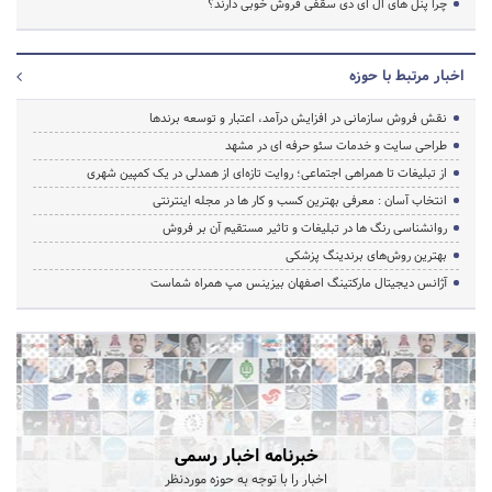
چرا پنل های ال ای دی سقفی فروش خوبی دارند؟
اخبار مرتبط با حوزه
نقش فروش سازمانی در افزایش درآمد، اعتبار و توسعه برندها
طراحی سایت و خدمات سئو حرفه ای در مشهد
از تبلیغات تا همراهی اجتماعی؛ روایت تازه‌ای از همدلی در یک کمپین شهری
انتخاب آسان : معرفی بهترین کسب و کار ها در مجله اینترنتی
روانشناسی رنگ ها در تبلیغات و تاثیر مستقیم آن بر فروش
بهترین روش‌های برندینگ پزشکی
آژانس دیجیتال مارکتینگ اصفهان بیزینس مپ همراه شماست
خبرنامه اخبار رسمی
اخبار را با توجه به حوزه موردنظر