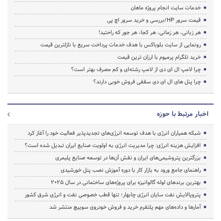
خدمات سایت انجام پروژه ماهان
قیمت سرور HP/بررسی و خرید سرور اچ پی
هر زبانی، هر زمانی، هر کجا، هر جور که راحتید!
رونمایی از سایت بلوباکس با هدف خدمات پرداخت سریع با نازلترین قیمت
خرید تلگرام پرمیوم با ارزان ترین قیمت
چرا لامپ ال ای دی از لامپ رشته‌ای و کم مصرف بهتر است؟
چرا پنل های ال ای دی سقفی فروش خوبی دارند؟
اخبار مرتبط با حوزه
شبکه همیاران انرژی با هدف توسعه انرژی‌های تجدیدپذیر فعالیت خود را آغاز کرد
افزایش هزینه انرژی: چرا مدیریت انرژی به اولویت صنایع ایران تبدیل شده است؟
بزرگترین پتروشیمی‌های ایران و نقش آن‌ها در توسعه صنایع پلیمری
راهنمای جامع ورود به بازار کار با دوره آموزش نصب پنل خورشیدی
بهترین برندهای لوله گالوانیزه برای پروژه‌های ساختمانی در سال ۲۰۲۵
پتروپالایش نفت سایان انرژی چابهار؛ تنها قطب خصوصی نفت و انرژی شرق کشور
آمارها و داده‌های مهم پلتفرم خرید و فروش خودروی سوییچ منتشر شد