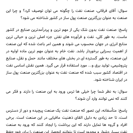
سوال: آقای فرقانی، صنعت نفت را چگونه می توان توصیف کرد؟ و چرا این
صنعت به عنوان بزرگترین صنعت پول ساز در کشور شناخته می شود؟
پاسخ: صنعت نفت بدون شک یکی از مهم ترین و پردرآمدترین صنایع در کشور
ماست. به طور کلی، نفت و فرآورده های نفتی جزء اصلی ترین و حیاتی ترین
منابع انرژی در جهان محسوب می شوند و همین امر باعث شده که این صنعت
از اهمیت بسزایی برخوردار باشد. نفت خام به عنوان مهم ترین ماده اولیه در
این صنعت، به طور گسترده ای در بخش های مختلف مانند حمل و نقل، صنایع
پتروشیمی، تولید برق و... مورد استفاده قرار می گیرد. همین نقش اساسی نفت
در اقتصاد کشور سبب شده که صنعت نفت به عنوان بزرگترین صنعت پول ساز
در ایران شناخته شود.
جستجو
سوال: به نظر شما چرا خیلی ها ترس ورود به این صنعت را دارند و فکر می
کنند که نمی توانند وارد آن شوند؟
پاسخ: متأسفانه، این تصور که صنعت نفت یک صنعت پیچیده و دور از دسترس
است، تا حد زیادی به دلیل القای ذهنیت مافیایی در این صنعت است. برخی
افراد و گروه ها تمایل دارند که این برداشت را ایجاد کنند که ورود به صنعت
نفت بسیار دشوار و محدود است تا بتوانند انحصار این صنعت را برای خود حفظ