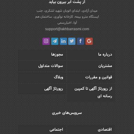
از پشت ابر بیرون بیاید
میدان آزادی، ابتدای اتوبان شهید لشکری، جنب
ایستگاه مترو بیمه، کارخانه نوآوری، ساختمان هم
آوا، اخباررسمی
support@akhbarrasmi.com
درباره ما
مجوزها
مشتریان
سوالات متداول
قوانین و مقررات
وبلاگ
از رپورتاژ آگهی تا کمپین
رپورتاژ آگهی
رسانه ای
سرویس‌های خبری
اقتصادی
اجتماعی