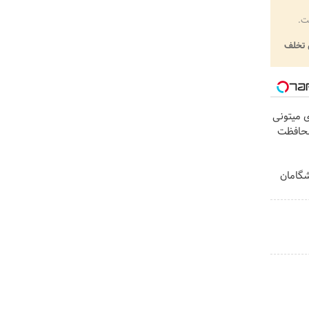
ت.
تخلف
ی میتونی
محافظت
یشگامان