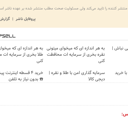
منتشر کننده را تایید می‌کند ولی مسئولیت صحت مطلب منتشر شده بر عهده ناشر اس
پروفایل ناشر
گزارش 
یی نباش |
به هر اندازه ای که میخوای میتونی
به هر اندازه ای که میخوا
نقره بخری از سرمایه ات محافظت
طلا بخری از سرمایه ات 
کنی
کنی
با خرید
سرمایه گذاری امن با طلا و نقره |
خرید 4 قسطه اینترنت پ
دیجی کالا
☎️ بدون نیاز به تلفن
س: