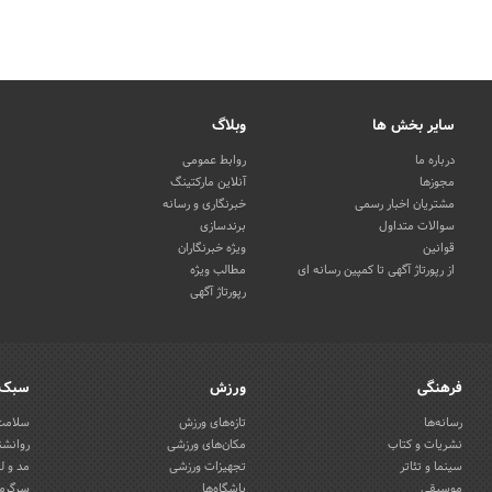
سایر بخش ها
وبلاگ
درباره ما
روابط عمومی
مجوزها
آنلاین مارکتینگ
مشتریان اخبار رسمی
خبرنگاری و رسانه
سوالات متداول
برندسازی
قوانین
ویژه خبرنگاران
از رپورتاژ آگهی تا کمپین رسانه ای
مطالب ویژه
رپورتاژ آگهی
فرهنگی
ورزش
سبک 
رسانه‌ها
تازه‌های ورزش
سلامت 
نشریات و کتاب
مکان‌های ورزشی
روانشن
سینما و تئاتر
تجهیزات ورزشی
مد و ل
موسیقی
باشگاه‌ها
سرگرمی