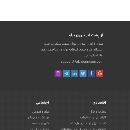
از پشت ابر بیرون بیاید
میدان آزادی، ابتدای اتوبان شهید لشکری، جنب
ایستگاه مترو بیمه، کارخانه نوآوری، ساختمان هم
آوا، اخباررسمی
support@akhbarrasmi.com
اقتصادی
اجتماعی
تجارت و بازار
علم و آموزش
کارآفرینی و استارتاپ
بهداشت و درمان
نفت، انرژی و صنایع وابسته
شهر و جامعه
تجارت الکترونیک و فناوری اطلاعات
حقوقی و قانون