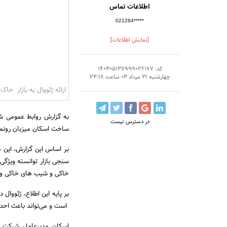
اطلاعات تماس
021284*****
[نمایش اطلاعات]
کد: 140305137999026177
چهارشنبه 31 مرداد 03 ساعت 23:18
ارائه ژئووال به بازار خا
در دسترس نیست
ساخت اسکان میزبان رونمای
بر اساس این گزارش، این 
سنجی بازار توانسته ویژگی‌
خاکی و شیب های خاکی و س
بر پایه این اطلاع، ژئووا
است و می‌تواند باعث احد
اسکان مدیرعامل شرکت ت