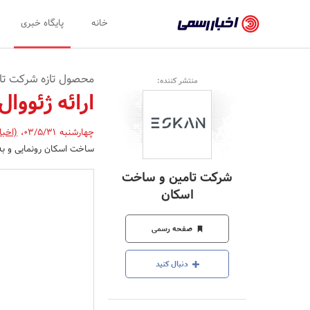
اخبار
خانه
پایگاه خبری
رسمی
-
محصول تازه شرکت تا
منتشر کننده:
اخبار
ارائه ژئووا
تایید
چهارشنبه 03/5/31
،
(اخبا
شده
ساخت اسکان رونمایی و به 
شرکت‌ها،
شرکت تامین و ساخت
سازمان‌ها
اسکان
و
صفحه رسمی
روابط
عمومی‌ها
دنبال کنید