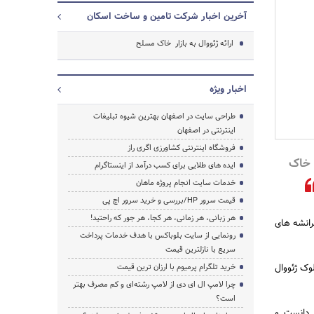
آخرین اخبار شرکت تامین و ساخت اسکان
ارائه ژئووال به بازار خاک مسلح
اخبار ویژه
جستجو
طراحی سایت در اصفهان بهترین شیوه تبلیغات
اینترنتی در اصفهان
فروشگاه اینترنتی کشاورزی اگری راز
 خاک
ایده های طلایی برای کسب درآمد از اینستاگرام
خدمات سایت انجام پروژه ماهان
قیمت سرور HP/بررسی و خرید سرور اچ پی
هر زبانی، هر زمانی، هر کجا، هر جور که راحتید!
رانشه های
رونمایی از سایت بلوباکس با هدف خدمات پرداخت
سریع با نازلترین قیمت
وک ژئووال
خرید تلگرام پرمیوم با ارزان ترین قیمت
چرا لامپ ال ای دی از لامپ رشته‌ای و کم مصرف بهتر
است؟
 دانست و