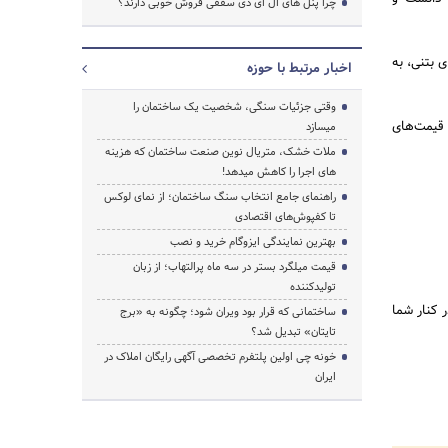
چرا پنل های ال ای دی سقفی فروش خوبی دارند؟
وک‌های بتنی، به
اخبار مرتبط با حوزه
وقتی جزئیات سنگی، شخصیت یک ساختمان را
 قیمت‌های
میسازد
ملات خشک، متریال نوین صنعت ساختمان که هزینه‌
های اجرا را کاهش میدهد!
راهنمای جامع انتخاب سنگ ساختمان؛ از نمای لوکس
تا کفپوش‌های اقتصادی
بهترین نمایندگی ایزوگام خرید و نصب
قیمت میلگرد بستر در سه ماه پرالتهاب؛ از زبان
تولیدکننده
 کنار شما
ساختمانی که قرار بود ویران شود؛ چگونه به «برج
تایتان» تبدیل شد؟
خونه چی اولین پلتفرم تخصصی آگهی رایگان املاک در
ایران