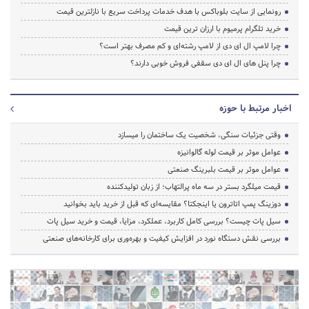
رونمایی از سایت بلوباکس با هدف خدمات پرداخت سریع با نازلترین قیمت
خرید تلگرام پرمیوم با ارزان ترین قیمت
چرا لامپ ال ای دی از لامپ رشته‌ای و کم مصرف بهتر است؟
چرا پنل های ال ای دی سقفی فروش خوبی دارند؟
اخبار مرتبط با حوزه
وقتی جزئیات سنگی، شخصیت یک ساختمان را میسازد
عوامل موثر بر قیمت لوله گالوانیزه
عوامل موثر بر قیمت بلبرینگ صنعتی
قیمت میلگرد بستر در سه ماه پرالتهاب؛ از زبان تولیدکننده
دوزینگ پمپ اتاترون یا اینجکتا؟ مقایسه‌ای که قبل از خرید باید بخوانید
سیل پات چیست؟ بررسی کامل کاربرد، عملکرد، مزایا، قیمت و خرید سیل پات
بررسی نقش دستگاه نورد در افزایش کیفیت و بهره‌وری برای کارخانه‌های صنعتی