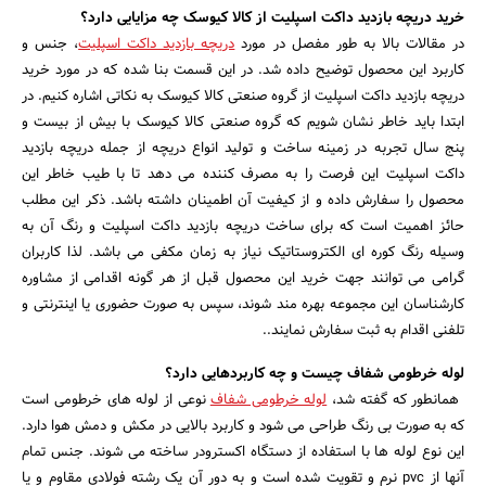
خرید دریچه بازدید داکت اسپلیت از کالا کیوسک چه مزایایی دارد؟
در مقالات بالا به طور مفصل در مورد
دریچه بازدید داکت اسپلیت
، جنس و
کاربرد این محصول توضیح داده شد. در این قسمت بنا شده که در مورد خرید
دریچه بازدید داکت اسپلیت از گروه صنعتی کالا کیوسک به نکاتی اشاره کنیم. در
ابتدا باید خاطر نشان شویم که گروه صنعتی کالا کیوسک با بیش از بیست و
پنج سال تجربه در زمینه ساخت و تولید انواع دریچه از جمله دریچه بازدید
داکت اسپلیت این فرصت را به مصرف کننده می دهد تا با طیب خاطر این
محصول را سفارش داده و از کیفیت آن اطمینان داشته باشد. ذکر این مطلب
حائز اهمیت است که برای ساخت دریچه بازدید داکت اسپلیت و رنگ آن به
وسیله رنگ کوره ای الکتروستاتیک نیاز به زمان مکفی می باشد. لذا کاربران
گرامی می توانند جهت خرید این محصول قبل از هر گونه اقدامی از مشاوره
کارشناسان این مجموعه بهره مند شوند، سپس به صورت حضوری یا اینترنتی و
تلفنی اقدام به ثبت سفارش نمایند..
لوله خرطومی شفاف چیست و چه کاربردهایی دارد؟
همانطور که گفته شد،
لوله خرطومی شفاف
نوعی از لوله های خرطومی است
که به صورت بی رنگ طراحی می شود و کاربرد بالایی در مکش و دمش هوا دارد.
این نوع لوله ها با استفاده از دستگاه اکسترودر ساخته می شوند. جنس تمام
آنها از pvc نرم و تقویت شده است و به دور آن یک رشته فولادی مقاوم و یا