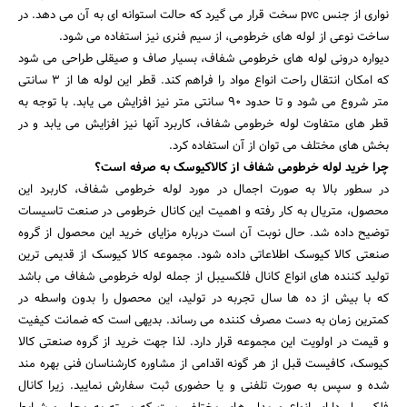
نواری از جنس pvc سخت قرار می گیرد که حالت استوانه ای به آن می دهد. در
ساخت نوعی از لوله های خرطومی، از سیم فنری نیز استفاده می شود.
دیواره درونی لوله های خرطومی شفاف، بسیار صاف و صیقلی طراحی می شود
که امکان انتقال راحت انواع مواد را فراهم کند. قطر این لوله ها از ۳ سانتی
متر شروع می شود و تا حدود ۹۰ سانتی متر نیز افزایش می یابد. با توجه به
قطر های متفاوت لوله خرطومی شفاف، کاربرد آنها نیز افزایش می یابد و در
بخش های مختلف می توان از آن استفاده کرد.
چرا خرید لوله خرطومی شفاف از کالاکیوسک به صرفه است؟
در سطور بالا به صورت اجمال در مورد لوله خرطومی شفاف، کاربرد این
محصول، متریال به کار رفته و اهمیت این کانال خرطومی در صنعت تاسیسات
توضیح داده شد. حال نوبت آن است درباره مزایای خرید این محصول از گروه
صنعتی کالا کیوسک اطلاعاتی داده شود. مجموعه کالا کیوسک از قدیمی ترین
تولید کننده های انواع کانال فلکسیبل از جمله لوله خرطومی شفاف می باشد
که با بیش از ده ها سال تجربه در تولید، این محصول را بدون واسطه در
کمترین زمان به دست مصرف کننده می رساند. بدیهی است که ضمانت کیفیت
و قیمت در اولویت این مجموعه قرار دارد. لذا جهت خرید از گروه صنعتی کالا
کیوسک، کافیست قبل از هر گونه اقدامی از مشاوره کارشناسان فنی بهره مند
شده و سپس به صورت تلفنی و یا حضوری ثبت سفارش نمایید. زیرا کانال