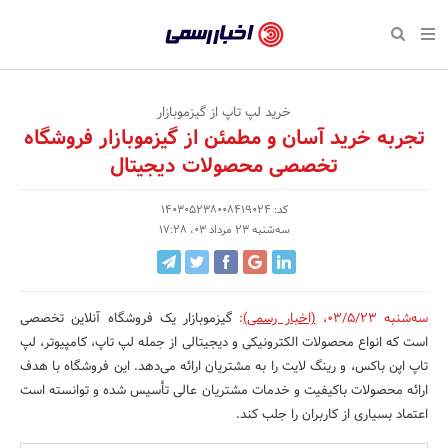
بازگشت
بازگشت
بازگشت
بازگشت
بازگشت
بازگشت
بازگشت
اخبار
رسمی
صفحه نخست پایگاه خبری
صفحه نخست ورزش
صفحه نخست رویداد
صفحه نخست فرهنگی
صفحه نخست اقتصادی
صفحه نخست اجتماعی
صفحه نخست سبک زندگی
-
اقتصادی
رسانه‌ها
تجارت و بازار
علم و آموزش
تازه‌های ورزش
حراج و تخفیف
سلامت و زیبایی
خرید لپ تاپ از گیزموبازار
اخبار
تجربه خرید آسان و مطمئن از گیزموبازار فروشگاه
اجتماعی
نشریات و کتاب
بهداشت و درمان
مکان‌های ورزشی
کارآفرینی و استارتاپ
روانشناسی و موفقیت
جشنواره، نمایشگاه و هما
تخصصی محصولات دیجیتال
تایید
شده
فرهنگی
مد و لباس
سینما و تئاتر
شهر و جامعه
تجهیزات ورزشی
مسابقه و فراخوان
نفت، انرژی و صنایع وابسته
کد: 140305238008419024
سه‌شنبه 23 مرداد 03، 17:28
شرکت‌ها،
ورزش
موسیقی
باشگاه‌ها
حقوقی و قانون
سرگرمی و تفریح
تجارت الکترونیک و فناوری 
سازمان‌ها
سبک زندگی
صنعت و تولید
هنرهای تجسمی
دکوراسیون و منزل
گردشگری و میراث فرهنگی
و
سه‌شنبه 03/5/23
،
(اخبار رسمی)
:
گیزموبازار یک فروشگاه آنلاین تخصصی
روابط
رویداد
صنایع دستی
محیط زیست
کسب و کار و خرده فروشی
است که انواع محصولات الکترونیکی و دیجیتالی از جمله لپ تاپ، کامپیوتر، لپ
تاپ اپن باکس، و رینگ لایت را به مشتریان ارائه می‌دهد. این فروشگاه با هدف
عمومی‌ها
تبلیغات و روابط عمومی
صنایع غذایی و کشاورزی
ارائه محصولات باکیفیت و خدمات مشتریان عالی تأسیس شده و توانسته است
اعتماد بسیاری از کاربران را جلب کند.
کار و استخدام