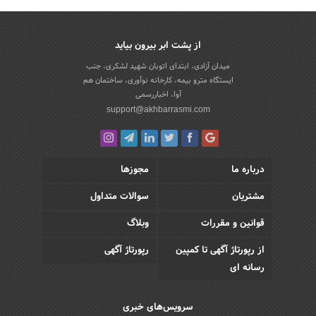
از پشت ابر بیرون بیاید
میدان آزادی، ابتدای اتوبان شهید لشکری، جنب
ایستگاه مترو بیمه، کارخانه نوآوری، ساختمان هم
آوا، اخباررسمی
support@akhbarrasmi.com
درباره ما
مجوزها
مشتریان
سوالات متداول
قوانین و مقررات
وبلاگ
از رپورتاژ آگهی تا کمپین
رپورتاژ آگهی
رسانه ای
سرویس‌های خبری