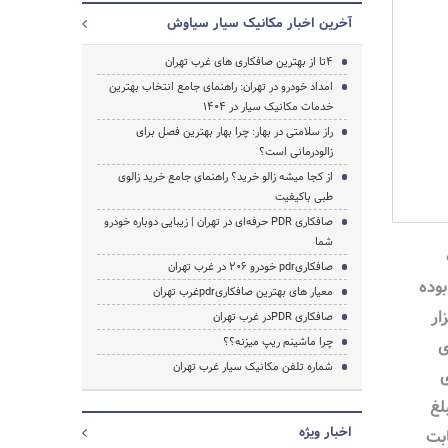
آخرین اخبار مکانیک سیار سیاوش
4تا از بهترین صافکاری های غرب تهران
امداد خودرو در تهران: راهنمای جامع انتخاب بهترین
خدمات مکانیک سیار در ۱۴۰۴
راز سلامتی در بهار: چرا بهار بهترین فصل برای
زالودرمانی است؟
از کجا میشه زالو خرید؟ راهنمای جامع خرید زالوی
طبی باکیفیت
صافکاری PDR حرفه‌ای در تهران | زیبایی دوباره خودرو
جستجو
شما
صافکاریpdr خودرو 206 در غرب تهران
بوده
معیار های بهترین صافکاریpdrغرب تهران
ت از 350هزار
صافکاری PDRدر غرب تهران
چرا ماشینم ریپ میزنه؟؟
ی
شماره تلفن مکانیک سیار غرب تهران
ی
لغ
اخبار ویژه
ابت