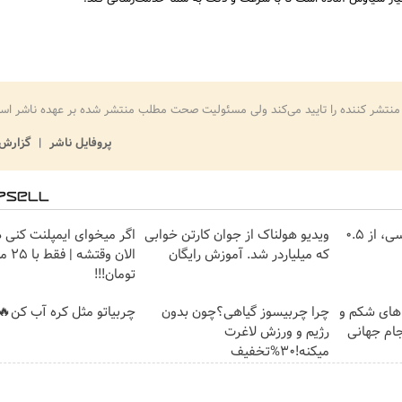
منتشر کننده را تایید می‌کند ولی مسئولیت صحت مطلب منتشر شده بر عهده ناشر اس
پروفایل ناشر
گزارش 
خرید شمش پلمپ طلاسی، از ۰.۵
ویدیو هولناک از جوان کارتن خوابی
اگر میخوای ایمپلنت کنی 
که میلیاردر شد. آموزش رایگان
الان وقت
تومان!!!
ای شکم و
چرا چربیسوز گیاهی؟چون بدون
چربیاتو مثل کره آب کن🔥
جام جهانی
رژیم و ورزش لاغرت
میکنه!30%تخفیف