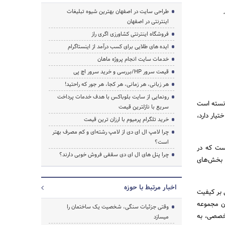
طراحی سایت در اصفهان بهترین شیوه تبلیغات
اینترنتی در اصفهان
فروشگاه اینترنتی کشاورزی اگری راز
ایده های طلایی برای کسب درآمد از اینستاگرام
خدمات سایت انجام پروژه ماهان
قیمت سرور HP/بررسی و خرید سرور اچ پی
هر زبانی، هر زمانی، هر کجا، هر جور که راحتید!
رونمایی از سایت بلوباکس با هدف خدمات پرداخت
انسته است
سریع با نازلترین قیمت
یار دارد،
خرید تلگرام پرمیوم با ارزان ترین قیمت
چرا لامپ ال ای دی از لامپ رشته‌ای و کم مصرف بهتر
است؟
ست که در
چرا پنل های ال ای دی سقفی فروش خوبی دارند؟
 بخش‌های
اخبار مرتبط با حوزه
 بر کیفیت
ن مجموعه
وقتی جزئیات سنگی، شخصیت یک ساختمان را
تخصصی، به
میسازد