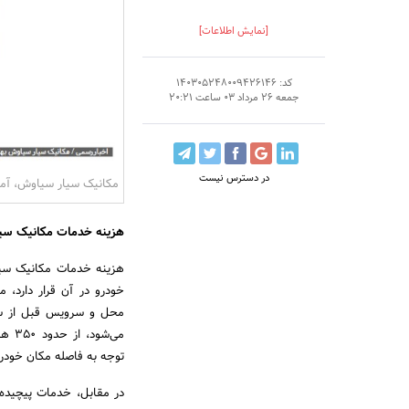
[نمایش اطلاعات]
کد: 140305248009426146
جمعه 26 مرداد 03 ساعت 20:21
در دسترس نیست
مکانیک سیار سیاوش، آما
هزینه خدمات مکانیک سیا
هزینه خدمات مکانیک سیا
خودرو در آن قرار دارد،
محل و سرویس قبل از س
می‌ش
توجه به فاصله مکان خودرو 
در مقابل، خدمات پیچیده‌ت