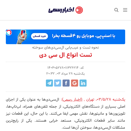
بازگشت
بازگشت
بازگشت
بازگشت
بازگشت
بازگشت
بازگشت
اخبار
رسمی
صفحه نخست پایگاه خبری
صفحه نخست ورزش
صفحه نخست رویداد
صفحه نخست فرهنگی
صفحه نخست اقتصادی
صفحه نخست اجتماعی
صفحه نخست سبک زندگی
-
اقتصادی
رسانه‌ها
تجارت و بازار
علم و آموزش
تازه‌های ورزش
حراج و تخفیف
سلامت و زیبایی
اخبار
اجتماعی
نشریات و کتاب
بهداشت و درمان
مکان‌های ورزشی
کارآفرینی و استارتاپ
روانشناسی و موفقیت
جشنواره، نمایشگاه و هما
نحوه تست و عیب‌یابی ال‌سی‌دی‌های سوخته
تایید
تست انواع ال سی دی
شده
فرهنگی
مد و لباس
سینما و تئاتر
شهر و جامعه
تجهیزات ورزشی
مسابقه و فراخوان
نفت، انرژی و صنایع وابسته
شرکت‌ها،
کد: 140305278011326214
ورزش
موسیقی
باشگاه‌ها
حقوقی و قانون
سرگرمی و تفریح
تجارت الکترونیک و فناوری 
یک‌شنبه 28 مرداد 03، 20:32
سازمان‌ها
سبک زندگی
صنعت و تولید
هنرهای تجسمی
دکوراسیون و منزل
گردشگری و میراث فرهنگی
و
روابط
رویداد
صنایع دستی
محیط زیست
کسب و کار و خرده فروشی
یک‌شنبه 03/5/28
،
تهران
,
(اخبار رسمی)
:
ال‌سی‌دی‌ها به عنوان یکی از اجزای
اصلی بسیاری از دستگاه‌های الکترونیکی، از جمله تلفن‌های همراه، لپ‌تاپ‌ها،
عمومی‌ها
تبلیغات و روابط عمومی
صنایع غذایی و کشاورزی
تلویزیون‌ها و مانیتورها، نقش مهمی ایفا می‌کنند. با این حال، این قطعات نیز
مانند سایر قطعات الکترونیکی، مستعد خرابی هستند. یکی از رایج‌ترین
کار و استخدام
مشکلات ال‌سی‌دی‌ها، سوختن آن‌ها است.