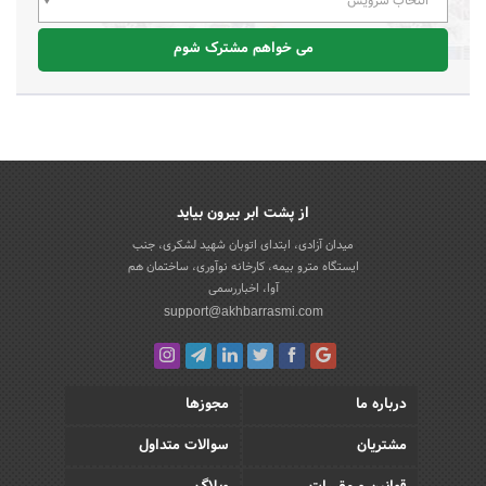
انتخاب سرویس
می خواهم مشترک شوم
از پشت ابر بیرون بیاید
میدان آزادی، ابتدای اتوبان شهید لشکری، جنب
ایستگاه مترو بیمه، کارخانه نوآوری، ساختمان هم
آوا، اخباررسمی
support@akhbarrasmi.com
درباره ما
مجوزها
مشتریان
سوالات متداول