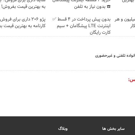
بهترین
خرید 4 قسطه اینترنت پیشگامان
ساینا داری برای فروش؟ با 
☎️ بدون نیاز به تلفن
به بهترین قیمت بفروش!
تغییره😍😍 با 10 میلیون و هر
بدون پیش پرداخت در 4 قسط ✅
پژو 206 داری برای فروش
ار
اینترنت LTE پیشگامان + سیم
کارنامه به بهترین قیمت 
کارت رایگان
نواده تلفنی و غیرحضوری
س:
سایر بخش ها
وبلاگ