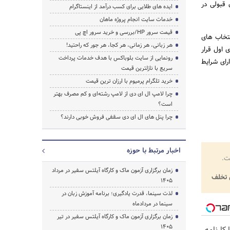
 قبولی در
ایده های طلایی برای کسب درآمد از اینستاگرام
خدمات سایت انجام پروژه ماهان
قیمت سرور HP/بررسی و خرید سرور اچ پی
نتخاب های
هر زبانی، هر زمانی، هر کجا، هر جور که راحتید!
 اول قرار
رونمایی از سایت بلوباکس با هدف خدمات پرداخت
رای شرایط
سریع با نازلترین قیمت
خرید تلگرام پرمیوم با ارزان ترین قیمت
چرا لامپ ال ای دی از لامپ رشته‌ای و کم مصرف بهتر
است؟
چرا پنل های ال ای دی سقفی فروش خوبی دارند؟
اخبار مرتبط با حوزه
ت.
زمان برگزاری آزمون ماک و کارگاه آیلتس سفیر در مرداد
تخلف
1405
لذت سینما، قدرت یادگیری؛ برنامه آموزش زبان در
سینما در مردادماه
زمان برگزاری آزمون ماک و کارگاه آیلتس سفیر در تیر
1405