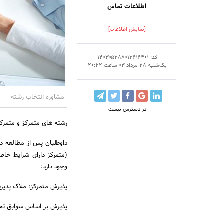
اطلاعات تماس
[نمایش اطلاعات]
کد: 140305288012616401
یک‌شنبه 28 مرداد 03 ساعت 20:42
مشاوره انتخاب رشته
در دسترس نیست
رشته های متمرکز و متمرک
داوطلبان پس از مطالعه د
وجود دارد:
پذیرش متمرکز: ملاک پذیرش
پذیرش بر اساس سوابق تحص