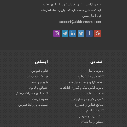
میدان آزادی، ابتدای اتوبان شهید لشکری، جنب
ایستگاه مترو بیمه، کارخانه نوآوری، ساختمان هم
آوا، اخباررسمی
support@akhbarrasmi.com
اقتصادی
اجتماعی
تجارت و بازار
علم و آموزش
کارآفرینی و استارتاپ
بهداشت و درمان
نفت، انرژی و صنایع وابسته
شهر و جامعه
تجارت الکترونیک و فناوری اطلاعات
حقوقی و قانون
صنعت و تولید
گردشگری و میراث فرهنگی
کسب و کار و خرده فروشی
محیط زیست
صنایع غذایی و کشاورزی
تبلیغات و روابط عمومی
کار و استخدام
بانک، بیمه و سرمایه
مسکن و ساختمان