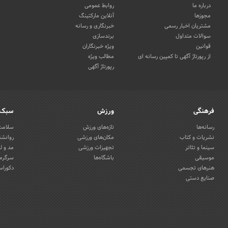
درباره ما
روابط عمومی
مجوزها
آنلاین مارکتینگ
مشتریان اخبار رسمی
خبرنگاری و رسانه
سوالات متداول
برندسازی
قوانین
ویژه خبرنگاران
از رپورتاژ آگهی تا کمپین رسانه ای
مطالب ویژه
رپورتاژ آگهی
فرهنگی
ورزش
سبک 
رسانه‌ها
تازه‌های ورزش
سلامت 
نشریات و کتاب
مکان‌های ورزشی
روانشن
سینما و تئاتر
تجهیزات ورزشی
مد و ل
موسیقی
باشگاه‌ها
سرگرمی
هنرهای تجسمی
دکوراس
صنایع دستی