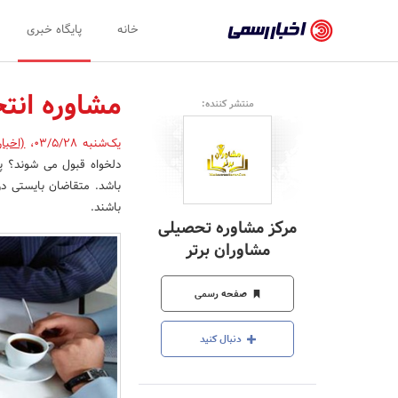
اخبار
خانه
پایگاه خبری
رسمی
-
مشاوره انت
منتشر کننده:
اخبار
یک‌شنبه 03/5/28
،
(اخبا
تایید
دلخواه قبول می شوند؟ پذ
شده
باشد. متقاضان بایستی در 
شرکت‌ها،
باشند.
مرکز مشاوره تحصیلی
سازمان‌ها
مشاوران برتر
و
صفحه رسمی
روابط
عمومی‌ها
دنبال کنید