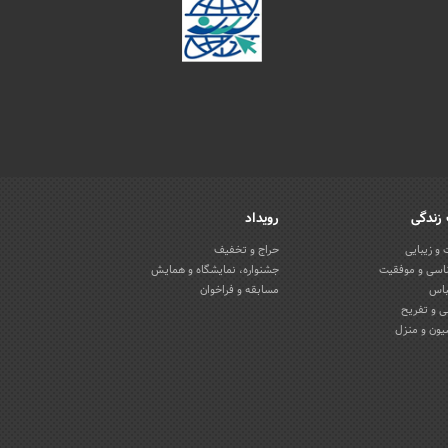
زندگی
رویداد
و زیبایی
حراج و تخفیف
اسی و موفقیت
جشنواره، نمایشگاه و همایش
باس
مسابقه و فراخوان
 و تفریح
یون و منزل