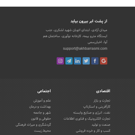
از پشت ابر بیرون بیاید
میدان آزادی، ابتدای اتوبان شهید لشکری، جنب
ایستگاه مترو بیمه، کارخانه نوآوری، ساختمان هم
آوا، اخباررسمی
support@akhbarrasmi.com
اقتصادی
اجتماعی
تجارت و بازار
علم و آموزش
کارآفرینی و استارتاپ
بهداشت و درمان
نفت، انرژی و صنایع وابسته
شهر و جامعه
تجارت الکترونیک و فناوری اطلاعات
حقوقی و قانون
صنعت و تولید
گردشگری و میراث فرهنگی
کسب و کار و خرده فروشی
محیط زیست