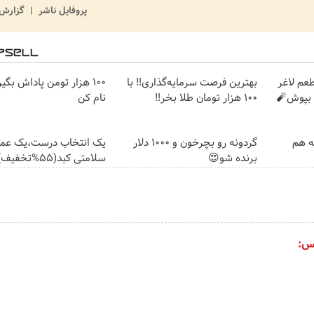
پروفایل ناشر
گزارش 
عم لاغر
بهترین فرصت سرمایه‌گذاری‼️ با
100 هزار تومن پاداش بگی
 بپوش🧨
100 هزار تومان طلا بخر‼️
نام کن
مه هم
گردونه رو بچرخون و 1000 دلار
یک انتخاب درست،یک عمر
برنده شو😍
سلامتی کبد(55%تخفیف)
س: