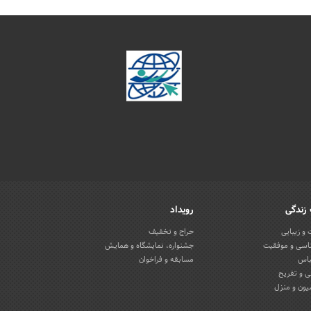
زندگی
رویداد
و زیبایی
حراج و تخفیف
اسی و موفقیت
جشنواره، نمایشگاه و همایش
باس
مسابقه و فراخوان
 و تفریح
یون و منزل