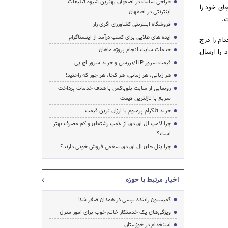
طراحی سایت در اصفهان بهترین شیوه تبلیغات
ای خود را
اینترنتی در اصفهان
ت.
فروشگاه اینترنتی کشاورزی اگری راز
ایده های طلایی برای کسب درآمد از اینستاگرام
ام را درج
خدمات سایت انجام پروژه ماهان
 را ارسال
قیمت سرور HP/بررسی و خرید سرور اچ پی
هر زبانی، هر زمانی، هر کجا، هر جور که راحتید!
رونمایی از سایت بلوباکس با هدف خدمات پرداخت
سریع با نازلترین قیمت
خرید تلگرام پرمیوم با ارزان ترین قیمت
چرا لامپ ال ای دی از لامپ رشته‌ای و کم مصرف بهتر
است؟
چرا پنل های ال ای دی سقفی فروش خوبی دارند؟
اخبار مرتبط با حوزه
کمیسیون راننده تپسی در همدان صفر شد!
ویژگی‌های یک خدمتکار خانم خوب برای امور منزل
استخدام در خوزستان