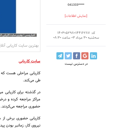
041333*****
[نمایش اطلاعات]
کد: 140305298014416287
سه‌شنبه 30 مرداد 03 ساعت 08:30
بهترین سایت کاریابی آنلای
سایت کاریابی
در دسترس نیست
کاریابی مراحلی هست که ک
طی می‌کند.
در گذشته برای کاریابی م
مراکز مراجعه کرده و درخو
حضوری مراجعه می‌کردند.
کاریابی حضوری برخی از مش
نیروی کار، زمانبر بودن پید