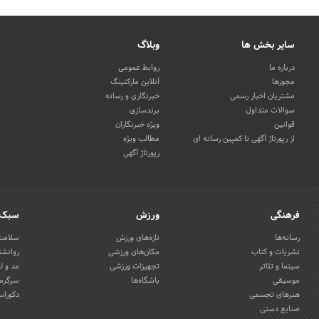
سایر بخش ها
وبلاگ
درباره ما
روابط عمومی
مجوزها
آنلاین مارکتینگ
مشتریان اخبار رسمی
خبرنگاری و رسانه
سوالات متداول
برندسازی
قوانین
ویژه خبرنگاران
از رپورتاژ آگهی تا کمپین رسانه ای
مطالب ویژه
رپورتاژ آگهی
فرهنگی
ورزش
سبک 
رسانه‌ها
تازه‌های ورزش
سلامت 
نشریات و کتاب
مکان‌های ورزشی
روانشن
سینما و تئاتر
تجهیزات ورزشی
مد و ل
موسیقی
باشگاه‌ها
سرگرمی
هنرهای تجسمی
دکوراس
صنایع دستی