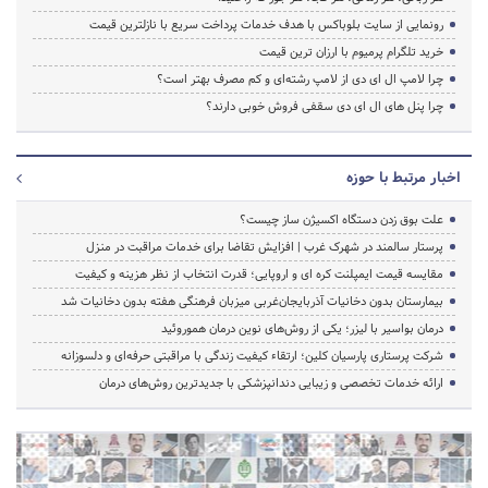
رونمایی از سایت بلوباکس با هدف خدمات پرداخت سریع با نازلترین قیمت
خرید تلگرام پرمیوم با ارزان ترین قیمت
چرا لامپ ال ای دی از لامپ رشته‌ای و کم مصرف بهتر است؟
چرا پنل های ال ای دی سقفی فروش خوبی دارند؟
اخبار مرتبط با حوزه
علت بوق زدن دستگاه اکسیژن ساز چیست؟
پرستار سالمند در شهرک غرب | افزایش تقاضا برای خدمات مراقبت در منزل
مقایسه قیمت ایمپلنت کره ای و اروپایی؛ قدرت انتخاب از نظر هزینه و کیفیت
بیمارستان بدون دخانیات آذربایجان‌غربی میزبان فرهنگی هفته بدون دخانیات شد
درمان بواسیر با لیزر؛ یکی از روش‌های نوین درمان هموروئید
شرکت پرستاری پارسیان کلین؛ ارتقاء کیفیت زندگی با مراقبتی حرفه‌ای و دلسوزانه
ارائه خدمات تخصصی و زیبایی دندانپزشکی با جدیدترین روش‌های درمان