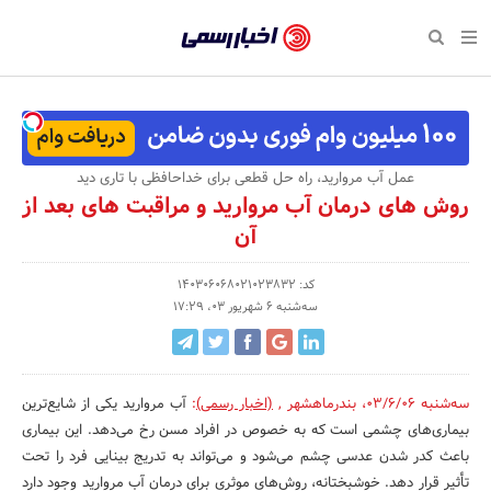
بازگشت
بازگشت
بازگشت
بازگشت
بازگشت
بازگشت
بازگشت
اخبار
رسمی
صفحه نخست پایگاه خبری
صفحه نخست ورزش
صفحه نخست رویداد
صفحه نخست فرهنگی
صفحه نخست اقتصادی
صفحه نخست اجتماعی
صفحه نخست سبک زندگی
-
اقتصادی
رسانه‌ها
تجارت و بازار
علم و آموزش
تازه‌های ورزش
حراج و تخفیف
سلامت و زیبایی
اخبار
اجتماعی
نشریات و کتاب
بهداشت و درمان
مکان‌های ورزشی
کارآفرینی و استارتاپ
روانشناسی و موفقیت
جشنواره، نمایشگاه و هما
عمل آب مروارید، راه حل قطعی برای خداحافظی با تاری دید
تایید
روش های درمان آب مروارید و مراقبت های بعد از
شده
فرهنگی
مد و لباس
سینما و تئاتر
شهر و جامعه
تجهیزات ورزشی
مسابقه و فراخوان
نفت، انرژی و صنایع وابسته
آن
شرکت‌ها،
ورزش
موسیقی
باشگاه‌ها
حقوقی و قانون
سرگرمی و تفریح
تجارت الکترونیک و فناوری 
کد: 140306068021023832
سازمان‌ها
سه‌شنبه 6 شهریور 03، 17:29
سبک زندگی
صنعت و تولید
هنرهای تجسمی
دکوراسیون و منزل
گردشگری و میراث فرهنگی
و
روابط
رویداد
صنایع دستی
محیط زیست
کسب و کار و خرده فروشی
عمومی‌ها
سه‌شنبه 03/6/06
،
بندرماهشهر
,
(اخبار رسمی)
:
آب مروارید یکی از شایع‌ترین
تبلیغات و روابط عمومی
صنایع غذایی و کشاورزی
بیماری‌های چشمی است که به خصوص در افراد مسن رخ می‌دهد. این بیماری
باعث کدر شدن عدسی چشم می‌شود و می‌تواند به تدریج بینایی فرد را تحت
کار و استخدام
تأثیر قرار دهد. خوشبختانه، روش‌های موثری برای درمان آب مروارید وجود دارد