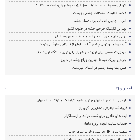
انواع بیمه چند درصد هزینه عمل لیزیک چشم را پرداخت می کنند؟
علائم خطرناک مشکلات چشمی چیست؟
ایران، بهترین انتخاب برای درمان چشم
بهترین کلینیک جراحی چشم در جنوب کشور
روش های درمان آب مروارید و مراقبت های بعد از آن
آب مروارید و کوری چشم؛ آیا می توان از نابینایی جلوگیری کرد؟
مرکزی تخصصی برای لیزیک در شیراز: با بهترین دستگاه لیزیک دنیا
جراحی لیزیک توسط بهترین جراح چشم در شیراز
عمل پف پشت چشم در استان خوزستان
اخبار ویژه
طراحی سایت در اصفهان بهترین شیوه تبلیغات اینترنتی در اصفهان
فروشگاه اینترنتی کشاورزی اگری راز
ایده های طلایی برای کسب درآمد از اینستاگرام
خدمات سایت انجام پروژه ماهان
قیمت سرور HP/بررسی و خرید سرور اچ پی
هر زبانی، هر زمانی، هر کجا، هر جور که راحتید!