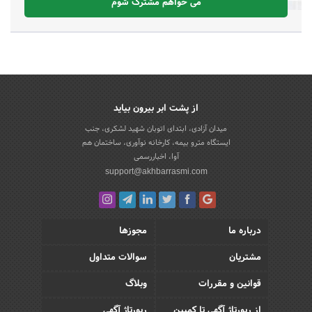
می خواهم مشترک شوم
از پشت ابر بیرون بیاید
میدان آزادی، ابتدای اتوبان شهید لشکری، جنب
ایستگاه مترو بیمه، کارخانه نوآوری، ساختمان هم
آوا، اخباررسمی
support@akhbarrasmi.com
درباره ما
مجوزها
مشتریان
سوالات متداول
قوانین و مقررات
وبلاگ
از رپورتاژ آگهی تا کمپین
رپورتاژ آگهی