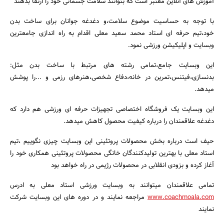
آموزش های آنلاین معتبر است که بتوانند سلامت جسمانی خود را ارتقا بدهند
با توجه به حساسیت موضوع سلامت،و دغدغه جوانان برای ساخت بدن
خود،تیم حرفه ای استاد محمد سعید معلی اقدام به راه اندازی جامعترین
وبسایت و اپلیکیشن ورزشی نمود.
جستجو
این وبسایت جامع،تمامی رشته های مرتبط با ساخت بدن مثل:
بدنسازی،فیتنس،تمرین در خانه،دفاع شخصی،هنرهای رزمی و ...را پوشش
میدهد.
این وبسایت یک فروشگاه اختصاصی تجهیزات حرفه ای ورزشی هم دارد که
دغدغه علاقمندان را درباره کیفیت محصول کاهش میدهد.
حیف است درباره بخش محصولات پروتئینی این وبسایت چیزی نگوییم ،تیم
استاد معلی با بهترین تولیدکنندگان خانگی محصولات پروتئینی همکاری خود را
آغاز کرده و بزودی انقلابی در محصولات رژیمی در راه خواهد بود
تمامی علاقمندان میتوانند به وبسایت ورزشی استاد معلی به ادرس
www.coachmoala.com
مراجعه نمایند و در دوره های این وبسایت شرکت
نمایند