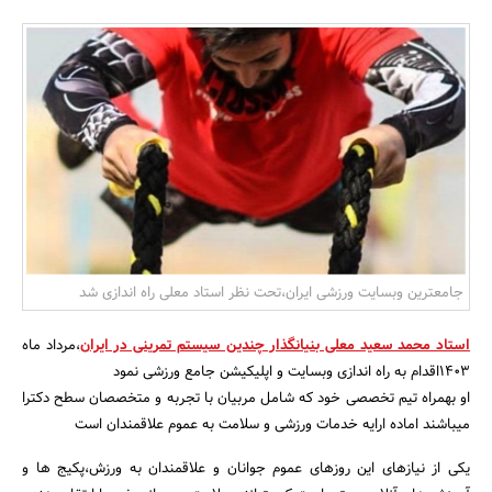
بانک، بیمه و سرمایه
مسکن و ساختمان
جامعترین وبسایت ورزشی ایران،تحت نظر استاد معلی راه اندازی شد
استاد محمد سعید معلی بنیانگذار چندین سیستم تمرینی در ایران
،مرداد ماه
1403اقدام به راه اندازی وبسایت و اپلیکیشن جامع ورزشی نمود
او بهمراه تیم تخصصی خود که شامل مربیان با تجربه و متخصصان سطح دکترا
میباشند اماده ارایه خدمات ورزشی و سلامت به عموم علاقمندان است
یکی از نیازهای این روزهای عموم جوانان و علاقمندان به ورزش،پکیج ها و