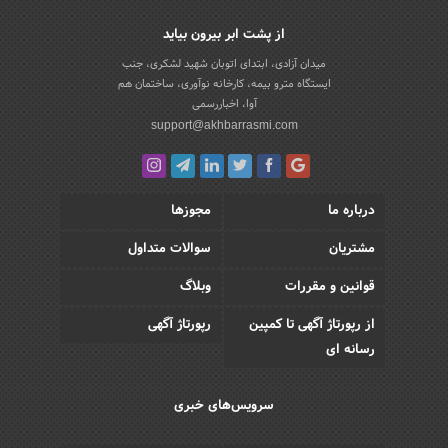
از پشت ابر بیرون بیاید
میدان آزادی، ابتدای اتوبان شهید لشکری، جنب
ایستگاه مترو بیمه، کارخانه نوآوری، ساختمان هم
آوا، اخباررسمی
support@akhbarrasmi.com
درباره ما
مجوزها
مشتریان
سوالات متداول
قوانین و مقررات
وبلاگ
از رپورتاژ آگهی تا کمپین
رپورتاژ آگهی
رسانه ای
سرویس‌های خبری