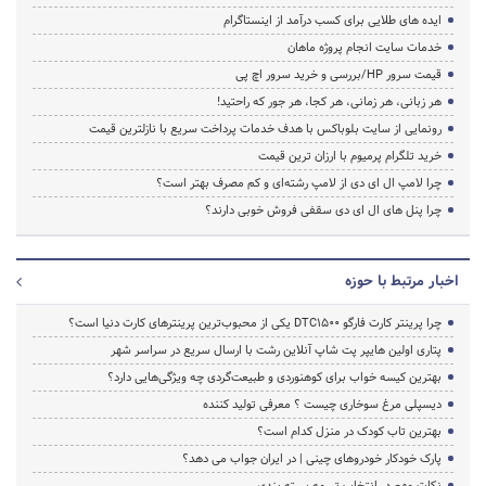
ایده های طلایی برای کسب درآمد از اینستاگرام
خدمات سایت انجام پروژه ماهان
قیمت سرور HP/بررسی و خرید سرور اچ پی
هر زبانی، هر زمانی، هر کجا، هر جور که راحتید!
رونمایی از سایت بلوباکس با هدف خدمات پرداخت سریع با نازلترین قیمت
خرید تلگرام پرمیوم با ارزان ترین قیمت
چرا لامپ ال ای دی از لامپ رشته‌ای و کم مصرف بهتر است؟
چرا پنل های ال ای دی سقفی فروش خوبی دارند؟
اخبار مرتبط با حوزه
چرا پرینتر کارت فارگو DTC1500 یکی از محبوب‌ترین پرینترهای کارت دنیا است؟
پتاری اولین هایپر پت شاپ آنلاین رشت با ارسال سریع در سراسر شهر
بهترین کیسه خواب برای کوهنوردی و طبیعت‌گردی چه ویژگی‌هایی دارد؟
دیسپلی مرغ سوخاری چیست ؟ معرفی تولید کننده
بهترین تاب کودک در منزل کدام است؟
پارک خودکار خودروهای چینی | در ایران جواب می دهد؟
نکات مهم در انتخاب تسمه بسته بندی