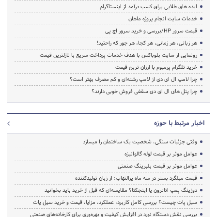
ایده های طلایی برای کسب درآمد از اینستاگرام
خدمات سایت انجام پروژه ماهان
قیمت سرور HP/بررسی و خرید سرور اچ پی
هر زبانی، هر زمانی، هر کجا، هر جور که راحتید!
رونمایی از سایت بلوباکس با هدف خدمات پرداخت سریع با نازلترین قیمت
خرید تلگرام پرمیوم با ارزان ترین قیمت
چرا لامپ ال ای دی از لامپ رشته‌ای و کم مصرف بهتر است؟
چرا پنل های ال ای دی سقفی فروش خوبی دارند؟
اخبار مرتبط با حوزه
وقتی جزئیات سنگی، شخصیت یک ساختمان را میسازد
عوامل موثر بر قیمت لوله گالوانیزه
عوامل موثر بر قیمت بلبرینگ صنعتی
قیمت میلگرد بستر در سه ماه پرالتهاب؛ از زبان تولیدکننده
دوزینگ پمپ اتاترون یا اینجکتا؟ مقایسه‌ای که قبل از خرید باید بخوانید
سیل پات چیست؟ بررسی کامل کاربرد، عملکرد، مزایا، قیمت و خرید سیل پات
بررسی نقش دستگاه نورد در افزایش کیفیت و بهره‌وری برای کارخانه‌های صنعتی