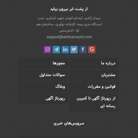
از پشت ابر بیرون بیاید
میدان آزادی، ابتدای اتوبان شهید لشکری، جنب
ایستگاه مترو بیمه، کارخانه نوآوری، ساختمان هم
آوا، اخباررسمی
support@akhbarrasmi.com
درباره ما
مجوزها
مشتریان
سوالات متداول
قوانین و مقررات
وبلاگ
از رپورتاژ آگهی تا کمپین
رپورتاژ آگهی
رسانه ای
سرویس‌های خبری