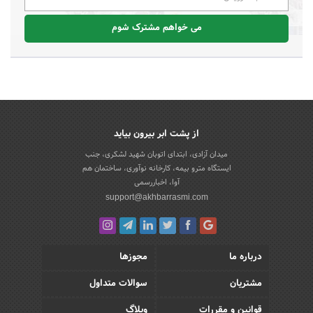
می خواهم مشترک شوم
از پشت ابر بیرون بیاید
میدان آزادی، ابتدای اتوبان شهید لشکری، جنب
ایستگاه مترو بیمه، کارخانه نوآوری، ساختمان هم
آوا، اخباررسمی
support@akhbarrasmi.com
درباره ما
مجوزها
مشتریان
سوالات متداول
قوانین و مقررات
وبلاگ