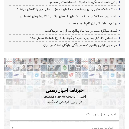
وقتی جزئیات سنگی، شخصیت یک ساختمان را میسازد
ملات خشک، متریال نوین صنعت ساختمان که هزینه‌ های اجرا را کاهش میدهد!
راهنمای جامع انتخاب سنگ ساختمان؛ از نمای لوکس تا کفپوش‌های اقتصادی
بهترین نمایندگی ایزوگام خرید و نصب
قیمت میلگرد بستر در سه ماه پرالتهاب؛ از زبان تولیدکننده
ساختمانی که قرار بود ویران شود؛ چگونه به «برج تایتان» تبدیل شد؟
خونه چی اولین پلتفرم تخصصی آگهی رایگان املاک در ایران
خبرنامه اخبار رسمی
اخبار را با توجه به حوزه موردنظر
در ایمیل خود دریافت کنید
انتخاب سرویس