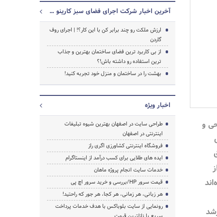
آخرین اخبار شرکت اجرای فضای سبز کارینو سبز
ارزش ملکت رو چند برابر کن با این کار؟! | اجرای روف
گاردن
از بی کاربرد ترین فضای ساختمان بهترین و جذاب
ترین استفاده رو داشته باش!؟
بهشت را در ساختمان و منزل خود تجربه کنید!
اخبار ویژه
جستجو
ی و
طراحی سایت در اصفهان بهترین شیوه تبلیغات
اینترنتی در اصفهان
فروشگاه اینترنتی کشاورزی اگری راز
ایده های طلایی برای کسب درآمد از اینستاگرام
ز
خدمات سایت انجام پروژه ماهان
اند
قیمت سرور HP/بررسی و خرید سرور اچ پی
هر زبانی، هر زمانی، هر کجا، هر جور که راحتید!
رونمایی از سایت بلوباکس با هدف خدمات پرداخت
شد
سریع با نازلترین قیمت