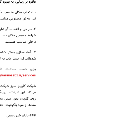
علاوه بر زیبایی، به بهبو
1. انتخاب مکان مناسب مکا
نیاز به نور مصنوعی مناسب 
2. طراحی و انتخاب گیاها
شرایط محیطی مکان نصب سا
داخلی مناسب هستند.
3. آماده‌سازی بستر ک
شده‌اند. این بستر باید به
برای کسب اطلاعات کا
//karinosabz.ir/services/
شرکت کارینو سبز شرکت
روف گاردن، دیوار سبز، محو
متدها و مواد باکیفیت، خدم
### پایان خبر رسمی