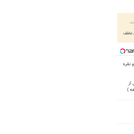
ت.
تخلف
 نقره
از