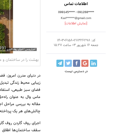
اطلاعات تماس
-
099145*****
091268*****
Kari*******@gmail.com
[نمایش اطلاعات]
کد: 140306158028326298
جمعه 16 شهریور 03 ساعت 15:27
بهشت را در ساختمان و من
در دسترس نیست
در دنیای مدرن امروز، فضا
زیبایی محیط زندگی تبدی
فضای سبز طبیعی، استفاده 
ماس وال به عنوان راه‌حل
مقاله به بررسی مراحل اج
چالش‌های هر یک پرداخته 
اجرای روف گاردن روف گار
سقف ساختمان‌ها اطلاق می‌