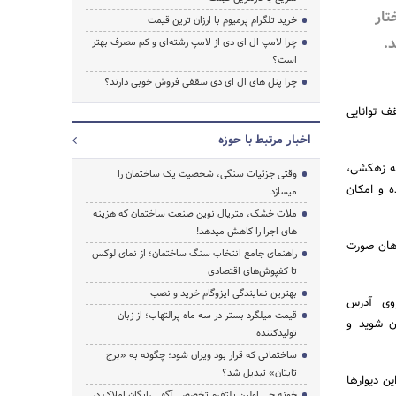
تار
خرید تلگرام پرمیوم با ارزان ترین قیمت
.
چرا لامپ ال ای دی از لامپ رشته‌ای و کم مصرف بهتر
است؟
چرا پنل های ال ای دی سقفی فروش خوبی دارند؟
ف توانایی
اخبار مرتبط با حوزه
یه زهکشی،
وقتی جزئیات سنگی، شخصیت یک ساختمان را
ه و امکان
میسازد
ملات خشک، متریال نوین صنعت ساختمان که هزینه‌
های اجرا را کاهش میدهد!
اهان صورت
راهنمای جامع انتخاب سنگ ساختمان؛ از نمای لوکس
تا کفپوش‌های اقتصادی
بهترین نمایندگی ایزوگام خرید و نصب
وی آدرس
قیمت میلگرد بستر در سه ماه پرالتهاب؛ از زبان
ن شوید و
تولیدکننده
ساختمانی که قرار بود ویران شود؛ چگونه به «برج
تایتان» تبدیل شد؟
ین دیوارها
خونه چی اولین پلتفرم تخصصی آگهی رایگان املاک در