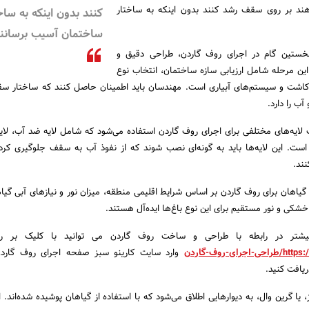
دهند بر روی سقف رشد کنند بدون اینکه به ساختار
کنند بدون اینکه به ساخ
ساختمان آسیب برسانند
 نخستین گام در اجرای روف گاردن، طراحی دقیق و
این مرحله شامل ارزیابی سازه ساختمان، انتخاب نوع
کاشت و سیستم‌های آبیاری است. مهندسان باید اطمینان حاصل کنند که ساختار سق
ب را دارد.
ت لایه‌های مختلفی برای اجرای روف گاردن استفاده می‌شود که شامل لایه ضد آب، لا
است. این لایه‌ها باید به گونه‌ای نصب شوند که از نفوذ آب به سقف جلوگیری کرد
ند.
ب گیاهان برای روف گاردن بر اساس شرایط اقلیمی منطقه، میزان نور و نیازهای آبی گی
خشکی و نور مستقیم برای این نوع باغ‌ها ایده‌آل هستند.
بیشتر در رابطه با طراحی و ساخت روف گاردن می توانید با کلیک بر ر
https:
طراحی-اجرای-روف-گاردن
وارد سایت کارینو سبز صفحه اجرای روف گارد
ریافت کنید.
، یا گرین وال، به دیوارهایی اطلاق می‌شود که با استفاده از گیاهان پوشیده شده‌اند. ا