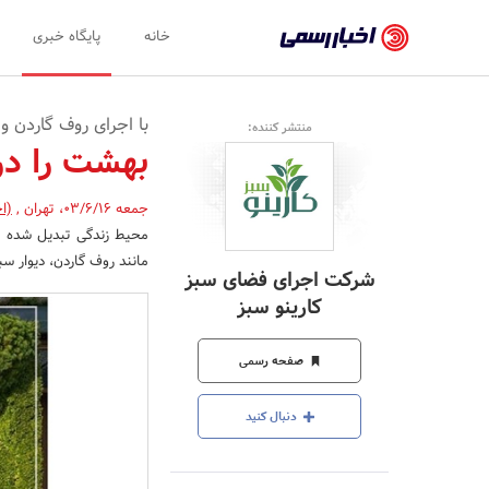
اخبار
خانه
پایگاه خبری
رسمی
-
با اجرای روف گاردن 
منتشر کننده:
اخبار
بهشت را در
تایید
جمعه 03/6/16
،
تهران
,
(ا
شده
محیط زندگی تبدیل شده ا
شرکت‌ها،
مانند روف گاردن، دیوار سب
شرکت اجرای فضای سبز
سازمان‌ها
کارینو سبز
و
صفحه رسمی
روابط
عمومی‌ها
دنبال کنید