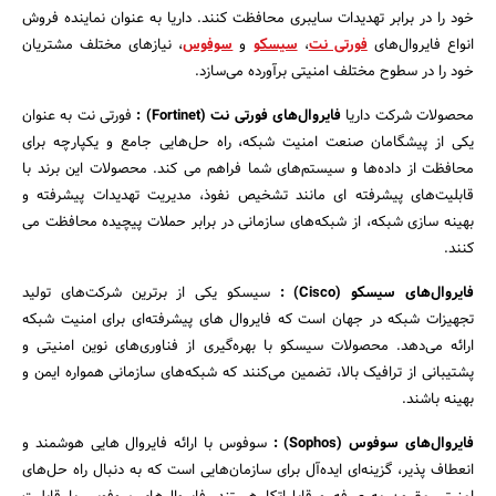
خود را در برابر تهدیدات سایبری محافظت کنند. داریا به عنوان نماینده فروش
انواع فایروال‌های
فورتی نت
،
سیسکو
و
سوفوس
، نیازهای مختلف مشتریان
خود را در سطوح مختلف امنیتی برآورده می‌سازد.
محصولات شرکت داریا
فایروال‌های فورتی نت
(Fortinet)
:
فورتی نت به عنوان
یکی از پیشگامان صنعت امنیت شبکه، راه‌ حل‌هایی جامع و یکپارچه برای
محافظت از داده‌ها و سیستم‌های شما فراهم می ‌کند. محصولات این برند با
قابلیت‌های پیشرفته ‌ای مانند تشخیص نفوذ، مدیریت تهدیدات پیشرفته و
جستجو
بهینه ‌سازی شبکه، از شبکه‌های سازمانی در برابر حملات پیچیده محافظت می
‌کنند.
فایروال‌های سیسکو
(Cisco)
:
سیسکو یکی از برترین شرکت‌های تولید
تجهیزات شبکه در جهان است که فایروال‌ های پیشرفته‌ای برای امنیت شبکه
ارائه می‌دهد. محصولات سیسکو با بهره‌گیری از فناوری‌های نوین امنیتی و
پشتیبانی از ترافیک بالا، تضمین می‌کنند که شبکه‌های سازمانی همواره ایمن و
بهینه باشند.
فایروال‌های سوفوس
(Sophos)
:
سوفوس با ارائه فایروال‌ هایی هوشمند و
انعطاف ‌پذیر، گزینه‌ای ایده‌آل برای سازمان‌هایی است که به دنبال راه ‌حل‌های