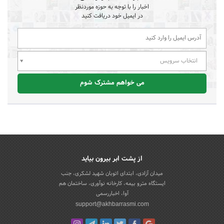
اخبار را با توجه به حوزه موردنظر
در ایمیل خود دریافت کنید
انتخاب سرویس
می خواهم مشترک شوم
از پشت ابر بیرون بیاید
میدان آزادی، ابتدای اتوبان شهید لشکری، جنب
ایستگاه مترو بیمه، کارخانه نوآوری، ساختمان هم
آوا، اخباررسمی
support@akhbarrasmi.com