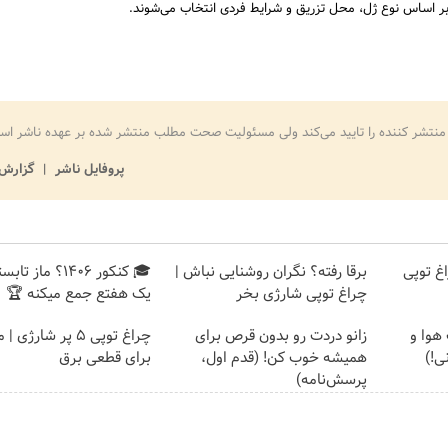
بر اساس نوع ژل، محل تزریق و شرایط فردی انتخاب می‌شوند.
منتشر کننده را تایید می‌کند ولی مسئولیت صحت مطلب منتشر شده بر عهده ناشر اس
پروفایل ناشر
گزارش 
غ توپی
برقا رفته؟ نگران روشنایی نباش |
🎓 کنکور ۱۴۰6؟ ماز
چراغ توپی شارژی بخر
یک هفتع جمع میکنه 🏆
هوا و
زانو دردت رو بدون قرص برای
چراغ توپی 5 پر شارژ
ی!)
همیشه خوب کن! (قدم اول،
برای قطعی برق
پرسش‌نامه)