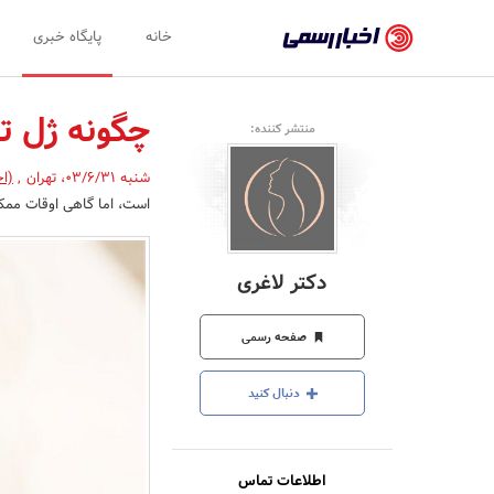
اخبار
خانه
پایگاه خبری
رسمی
-
چگونه ژل تز
منتشر کننده:
اخبار
شنبه 03/6/31
،
تهران
,
(اخ
تایید
است، اما گاهی اوقات ممکن 
شده
شرکت‌ها،
دکتر لاغری
سازمان‌ها
و
صفحه رسمی
روابط
دنبال کنید
عمومی‌ها
اطلاعات تماس