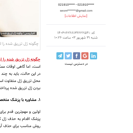
-
021910*****
021910*****
seom*******@gmail.com
[نمایش اطلاعات]
کد: 140306268136622541
شنبه 31 شهریور 03 ساعت 10:26
چگونه ژل تزریق شده را از
چگونه ژل تزریق شده را از
در دسترس نیست
است، اما گاهی اوقات ممکن
در این حالت، باید به چند 
محل تزریق ژل متفاوت است،
بردن ژل تزریق شده پرداخته
1. مشاوره با پزشک متخصص
اولین و مهم‌ترین قدم بر
پزشک اقدام به حذف ژل کن
روش مناسب برای حذف آن ر