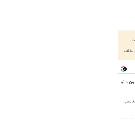
ت.
تخلف
 تابستون و تو
ی | مناسب