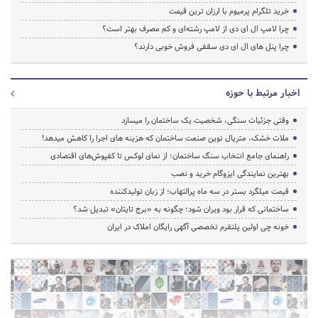
خرید تلگرام پرمیوم با ارزان ترین قیمت
چرا لامپ ال ای دی از لامپ رشته‌ای و کم مصرف بهتر است؟
چرا پنل های ال ای دی سقفی فروش خوبی دارند؟
اخبار مرتبط با حوزه
وقتی جزئیات سنگی، شخصیت یک ساختمان را میسازد
ملات خشک، متریال نوین صنعت ساختمان که هزینه‌ های اجرا را کاهش میدهد!
راهنمای جامع انتخاب سنگ ساختمان؛ از نمای لوکس تا کفپوش‌های اقتصادی
بهترین نمایندگی ایزوگام خرید و نصب
قیمت میلگرد بستر در سه ماه پرالتهاب؛ از زبان تولیدکننده
ساختمانی که قرار بود ویران شود؛ چگونه به «برج تایتان» تبدیل شد؟
خونه چی اولین پلتفرم تخصصی آگهی رایگان املاک در ایران