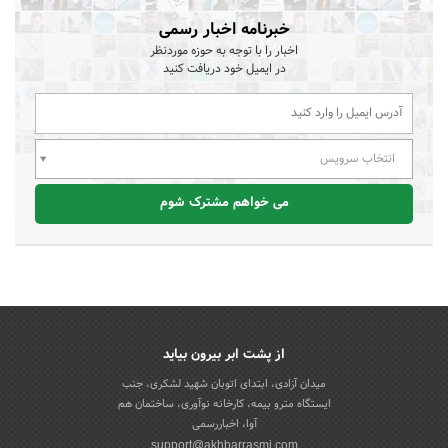
خبرنامه اخبار رسمی
اخبار را با توجه به حوزه موردنظر
در ایمیل خود دریافت کنید
انتخاب سرویس
می خواهم مشترک شوم
از پشت ابر بیرون بیاید
میدان آزادی، ابتدای اتوبان شهید لشکری، جنب
ایستگاه مترو بیمه، کارخانه نوآوری، ساختمان هم
آوا، اخباررسمی
support@akhbarrasmi.com