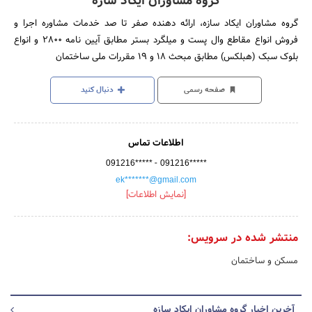
گروه مشاوران ایکاد سازه
گروه مشاوران ایکاد سازه، ارائه دهنده صفر تا صد خدمات مشاوره اجرا و
فروش انواع مقاطع وال پست و میلگرد بستر مطابق آیین نامه 2800 و انواع
بلوک سبک (هبلکس) مطابق مبحث 18 و 19 مقررات ملی ساختمان
صفحه رسمی
دنبال کنید
اطلاعات تماس
-
091216*****
091216*****
ek*******@gmail.com
[نمایش اطلاعات]
منتشر شده در سرویس:
مسکن و ساختمان
آخرین اخبار گروه مشاوران ایکاد سازه