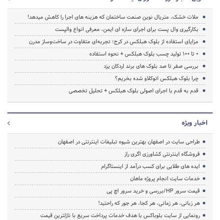
ملات خشک، متریال نوین صنعت ساختمان که هزینه‌ های اجرا را کاهش میدهد!
بکارگیری وال پست برای اجرای سازه ای ایمن، معرفی انواع والپست
مزایای استفاده از بلوک هبلکس در کرج؛ تجربه‌ای متفاوت در ساخت‌وساز مدرن
0 تا 100 تولید چسب بلوک هبلکس + نحوه استفاده
بررسی صفر تا صد بلوک های برند اردکان یزد
چرا بلوک هبلکس اتوکلاو شده بخریم؟
قدم به قدم با اجرای اصولی بلوک هبلکس + تحلیل تخصصی
اخبار ویژه
طراحی سایت در اصفهان بهترین شیوه تبلیغات اینترنتی در اصفهان
فروشگاه اینترنتی کشاورزی اگری راز
ایده های طلایی برای کسب درآمد از اینستاگرام
خدمات سایت انجام پروژه ماهان
قیمت سرور HP/بررسی و خرید سرور اچ پی
هر زبانی، هر زمانی، هر کجا، هر جور که راحتید!
رونمایی از سایت بلوباکس با هدف خدمات پرداخت سریع با نازلترین قیمت