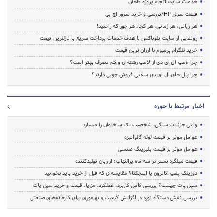
خدمات سایت انجام پروژه ماهان
قیمت سرور HP/بررسی و خرید سرور اچ پی
هر زبانی، هر زمانی، هر کجا، هر جور که راحتید!
رونمایی از سایت بلوباکس با هدف خدمات پرداخت سریع با نازلترین قیمت
خرید تلگرام پرمیوم با ارزان ترین قیمت
چرا لامپ ال ای دی از لامپ رشته‌ای و کم مصرف بهتر است؟
چرا پنل های ال ای دی سقفی فروش خوبی دارند؟
اخبار مرتبط با حوزه
وقتی جزئیات سنگی، شخصیت یک ساختمان را میسازد
عوامل موثر بر قیمت لوله گالوانیزه
عوامل موثر بر قیمت بلبرینگ صنعتی
قیمت میلگرد بستر در سه ماه پرالتهاب؛ از زبان تولیدکننده
دوزینگ پمپ اتاترون یا اینجکتا؟ مقایسه‌ای که قبل از خرید باید بخوانید
سیل پات چیست؟ بررسی کامل کاربرد، عملکرد، مزایا، قیمت و خرید سیل پات
بررسی نقش دستگاه نورد در افزایش کیفیت و بهره‌وری برای کارخانه‌های صنعتی