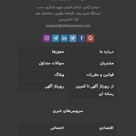
میدان آزادی، ابتدای اتوبان شهید لشکری، جنب
ایستگاه مترو بیمه، کارخانه نوآوری، ساختمان هم
آوا، اخباررسمی
support@akhbarrasmi.com
درباره ما
مجوزها
مشتریان
سوالات متداول
قوانین و مقررات
وبلاگ
از رپورتاژ آگهی تا کمپین
رپورتاژ آگهی
رسانه ای
سرویس‌های خبری
اقتصادی
اجتماعی