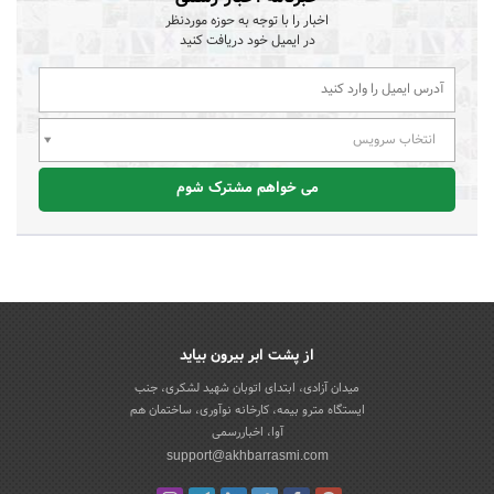
اخبار را با توجه به حوزه موردنظر
در ایمیل خود دریافت کنید
انتخاب سرویس
می خواهم مشترک شوم
از پشت ابر بیرون بیاید
میدان آزادی، ابتدای اتوبان شهید لشکری، جنب
ایستگاه مترو بیمه، کارخانه نوآوری، ساختمان هم
آوا، اخباررسمی
support@akhbarrasmi.com